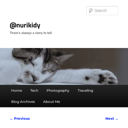
Skip
to
Sear
primary
content
@nurikidy
There's always a story to tell
Main
Home
Tech
Photography
Traveling
menu
Blog Archives
About Me
Post
←
Previous
Next
→
navigation