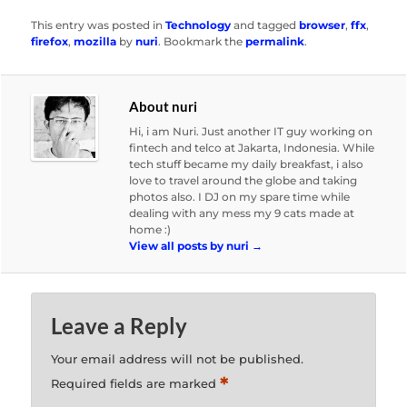
This entry was posted in
Technology
and tagged
browser
,
ffx
,
firefox
,
mozilla
by
nuri
. Bookmark the
permalink
.
About nuri
Hi, i am Nuri. Just another IT guy working on
fintech and telco at Jakarta, Indonesia. While
tech stuff became my daily breakfast, i also
love to travel around the globe and taking
photos also. I DJ on my spare time while
dealing with any mess my 9 cats made at
home :)
View all posts by nuri
→
Leave a Reply
Your email address will not be published.
*
Required fields are marked