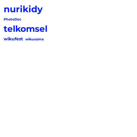
nurikidy
PhotoDec
telkomsel
wikufest
wikusama