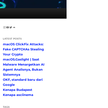
Instagram
YouTube
Twitter
SoundCloud
LATEST POSTS
macOS ClickFix Attacks:
Fake CAPTCHAs Stealing
Your Crypto
macOS.Gaslight | Saat
Malware Menargetkan AI
Agent Analisnya, Bukan
Sistemnya
OKF, standard baru dari
Google
Kenapa Budapest
Kenapa asciinema
TAGS