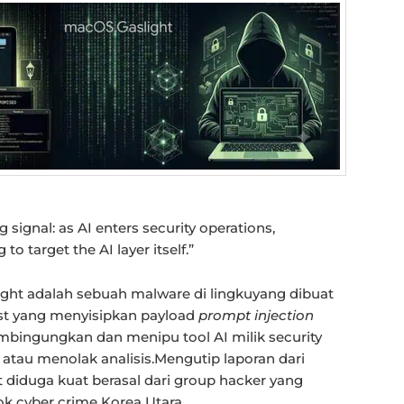
g signal: as AI enters security operations,
 to target the AI layer itself.”
slight adalah sebuah malware di lingkuyang dibuat
t yang menyisipkan payload
prompt injection
bingungkan dan menipu tool AI milik security
atau menolak analisis.Mengutip laporan dari
ht diduga kuat berasal dari group hacker yang
ok cyber crime Korea Utara.