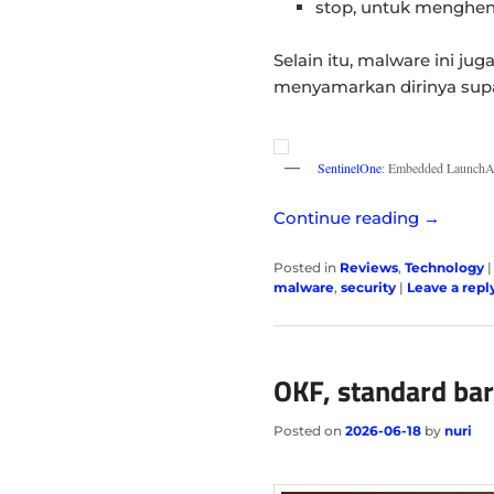
stop, untuk menghent
Selain itu, malware ini 
menyamarkan dirinya supa
SentinelOne
: Embedded LaunchA
Continue reading
→
Posted in
Reviews
,
Technology
malware
,
security
|
Leave a repl
OKF, standard bar
Posted on
2026-06-18
by
nuri