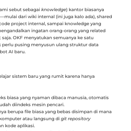
kami sebut sebagai
knowledge
) kantor biasanya
mulai dari wiki internal (ini juga kalo ada), shared
 code project internal, sampai knowledge yang
 mengandalkan ingatan orang-orang yang related
it saja. OKF menyatukan semuanya ke satu
dak perlu pusing menyusun ulang struktur data
ot AI baru.
lajar sistem baru yang rumit karena hanya
ks biasa yang nyaman dibaca manusia, otomatis
mudah diindeks mesin pencari.
a berupa file biasa yang bebas disimpan di mana
er komputer atau langsung di
git repository
 kode aplikasi.