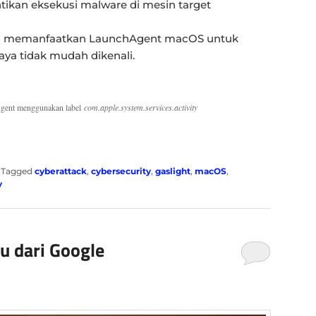
ikan eksekusi malware di mesin target
juga memanfaatkan LaunchAgent macOS untuk
ya tidak mudah dikenali.
gent menggunakan label
com.apple.system.services.activity
|
Tagged
cyberattack
,
cybersecurity
,
gaslight
,
macOS
,
y
u dari Google