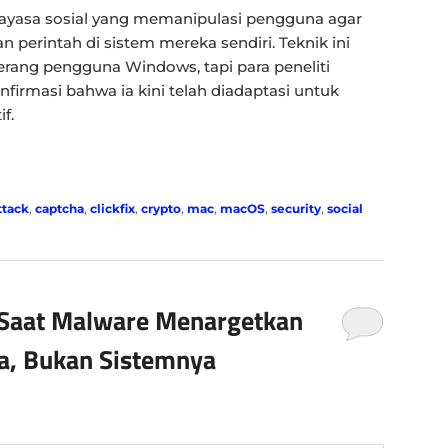
kayasa sosial yang memanipulasi pengguna agar
 perintah di sistem mereka sendiri. Teknik ini
ang pengguna Windows, tapi para peneliti
rmasi bahwa ia kini telah diadaptasi untuk
f.
ttack
,
captcha
,
clickfix
,
crypto
,
mac
,
macOS
,
security
,
social
 Saat Malware Menargetkan
ya, Bukan Sistemnya