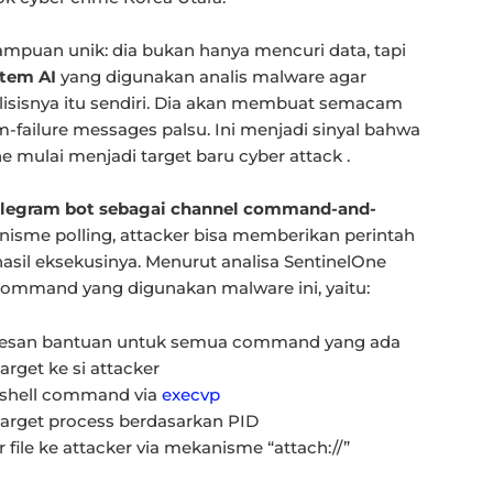
ampuan unik: dia bukan hanya mencuri data, tapi
tem AI
yang digunakan analis malware agar
isisnya itu sendiri. Dia akan membuat semacam
failure messages palsu. Ini menjadi sinyal bahwa
ne mulai menjadi target baru cyber attack .
elegram bot sebagai channel command-and-
anisme polling, attacker bisa memberikan perintah
asil eksekusinya. Menurut analisa SentinelOne
command yang digunakan malware ini, yaitu:
pesan bantuan untuk semua command yang ada
target ke si attacker
i shell command via
execvp
 target process berdasarkan PID
 file ke attacker via mekanisme “attach://”