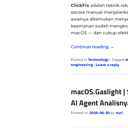
ClickFix
adalah teknik re
secara manual menjalankan
awalnya ditemukan menyer
keamanan sudah mengkonfi
macOS — dan cukup efekti
Continue reading
→
Posted in
Technology
|
Tagged
a
engineering
|
Leave a reply
macOS.Gaslight |
AI Agent Analisn
Posted on
2026-06-30
by
nuri