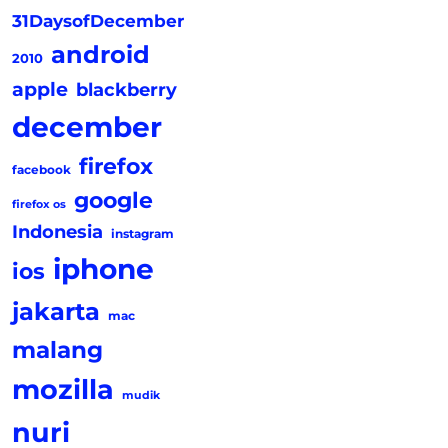
31DaysofDecember
android
2010
apple
blackberry
december
firefox
facebook
google
firefox os
Indonesia
instagram
iphone
ios
jakarta
mac
malang
mozilla
mudik
nuri