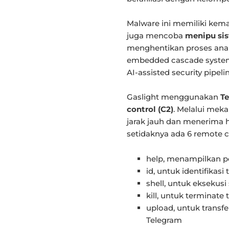
Malware ini memiliki kem
juga mencoba
menipu sis
menghentikan proses anal
embedded cascade system-
AI-assisted security pipeli
Gaslight menggunakan
T
control (C2)
. Melalui mek
jarak jauh dan menerima h
setidaknya ada 6 remote 
help, menampilkan 
id, untuk identifikasi 
shell, untuk eksekus
kill, untuk terminate
upload, untuk transfer
Telegram