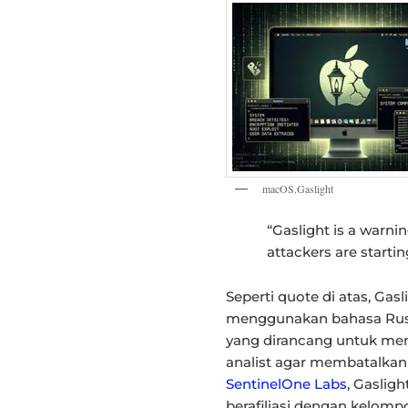
macOS.Gaslight
“Gaslight is a warnin
attackers are starting
Seperti quote di atas, Ga
menggunakan bahasa Rus
yang dirancang untuk mem
analist agar membatalkan 
SentinelOne Labs
, Gaslig
berafiliasi dengan kelomp