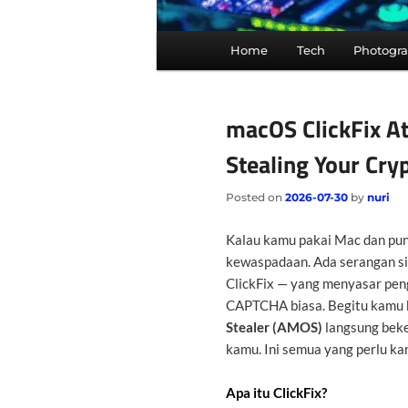
Main
Home
Tech
Photogr
menu
macOS ClickFix A
Stealing Your Cry
Posted on
2026-07-30
by
nuri
Kalau kamu pakai Mac dan pun
kewaspadaan. Ada serangan s
ClickFix — yang menyasar pe
CAPTCHA biasa. Begitu kamu 
Stealer (AMOS)
langsung beke
kamu. Ini semua yang perlu ka
Apa itu ClickFix?