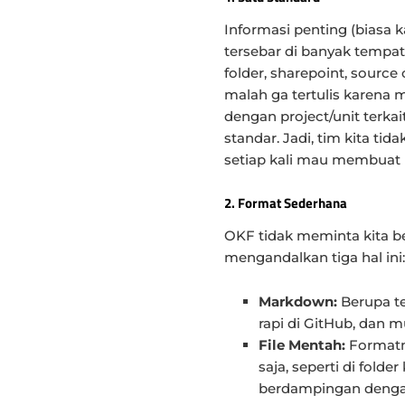
Informasi penting (biasa 
tersebar di banyak tempat—
folder, sharepoint, source
malah ga tertulis karena
dengan project/unit terka
standar. Jadi, tim kita ti
setiap kali mau membuat b
2. Format Sederhana
OKF tidak meminta kita be
mengandalkan tiga hal ini:
Markdown:
Berupa te
rapi di GitHub, dan 
File Mentah:
Formatny
saja, seperti di fold
berdampingan dengan