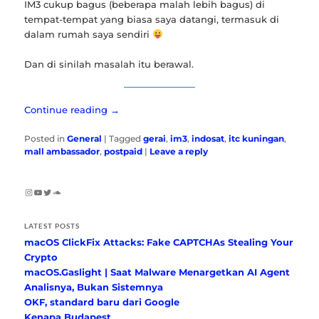
IM3 cukup bagus (beberapa malah lebih bagus) di
tempat-tempat yang biasa saya datangi, termasuk di
dalam rumah saya sendiri
Dan di sinilah masalah itu berawal.
Continue reading
→
Posted in
General
|
Tagged
gerai
,
im3
,
indosat
,
itc kuningan
,
mall ambassador
,
postpaid
|
Leave a reply
Instagram
YouTube
Twitter
SoundCloud
LATEST POSTS
macOS ClickFix Attacks: Fake CAPTCHAs Stealing Your
Crypto
macOS.Gaslight | Saat Malware Menargetkan AI Agent
Analisnya, Bukan Sistemnya
OKF, standard baru dari Google
Kenapa Budapest