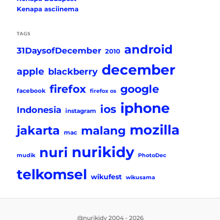
Kenapa asciinema
TAGS
android
31DaysofDecember
2010
december
apple
blackberry
firefox
google
facebook
firefox os
iphone
ios
Indonesia
instagram
mozilla
jakarta
malang
mac
nurikidy
nuri
mudik
PhotoDec
telkomsel
wikufest
wikusama
@nurikidy 2004 - 2026