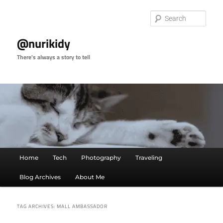
Skip
Skip
to
to
Sear
primary
secondary
content
content
@nurikidy
There's always a story to tell
Main
Home
Tech
Photography
Traveling
menu
Blog Archives
About Me
TAG ARCHIVES:
MALL AMBASSADOR