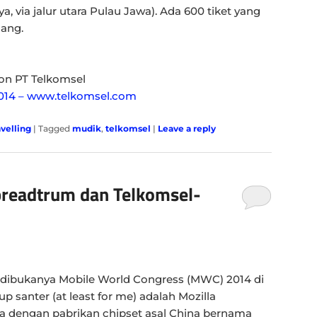
a, via jalur utara Pulau Jawa). Ada 600 tiket yang
ang.
on PT Telkomsel
014 – www.telkomsel.com
avelling
|
Tagged
mudik
,
telkomsel
|
Leave a reply
preadtrum dan Telkomsel-
an dibukanya Mobile World Congress (MWC) 2014 di
p santer (at least for me) adalah Mozilla
engan pabrikan chipset asal China bernama