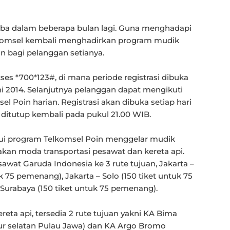
tiba dalam beberapa bulan lagi. Guna menghadapi
komsel kembali menghadirkan program mudik
n bagi pelanggan setianya.
s *700*123#, di mana periode registrasi dibuka
uni 2014. Selanjutnya pelanggan dapat mengikuti
l Poin harian. Registrasi akan dibuka setiap hari
ditutup kembali pada pukul 21.00 WIB.
lui program Telkomsel Poin menggelar mudik
an moda transportasi pesawat dan kereta api.
esawat Garuda Indonesia ke 3 rute tujuan, Jakarta –
k 75 pemenang), Jakarta – Solo (150 tiket untuk 75
Surabaya (150 tiket untuk 75 pemenang).
ta api, tersedia 2 rute tujuan yakni KA Bima
alur selatan Pulau Jawa) dan KA Argo Bromo