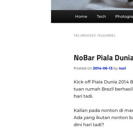
Main
Home
Tech
Photogr
menu
TAG ARCHIVES:
TELKOMSEL
NoBar Piala Duni
Posted on
2014-06-13
by
nuri
Kick off Piala Dunia 2014 
tuan rumah Brazil berhasi
hari tadi.
Kalian pada nonton di ma
Ada yang ikutan nonton ba
dini hari tadi?