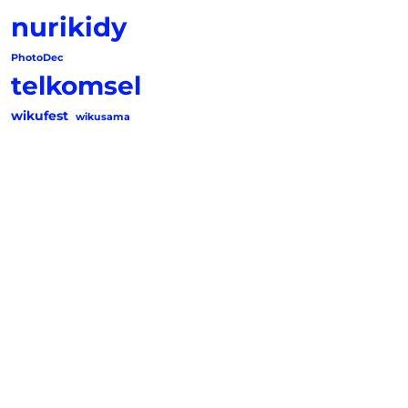
nurikidy
PhotoDec
telkomsel
wikufest
wikusama