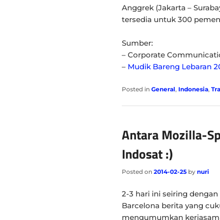
Anggrek (Jakarta – Surabay
tersedia untuk 300 pemen
Sumber:
– Corporate Communicati
–
Mudik Bareng Lebaran 2
Posted in
General
,
Indonesia
,
Tr
Antara Mozilla-S
Indosat :)
Posted on
2014-02-25
by
nuri
2-3 hari ini seiring deng
Barcelona berita yang cuku
mengumumkan kerjasama d