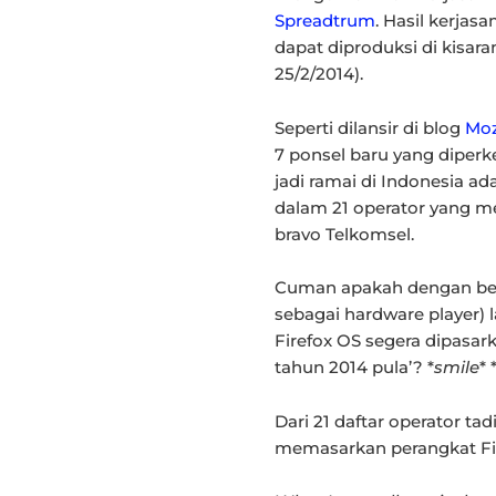
Spreadtrum
. Hasil kerjas
dapat diproduksi di kisar
25/2/2014).
Seperti dilansir di blog
Moz
7 ponsel baru yang diper
jadi ramai di Indonesia a
dalam 21 operator yang m
bravo Telkomsel.
Cuman apakah dengan ber
sebagai hardware player) 
Firefox OS segera dipasark
tahun 2014 pula’? *
smile
* 
Dari 21 daftar operator tad
memasarkan perangkat Fi