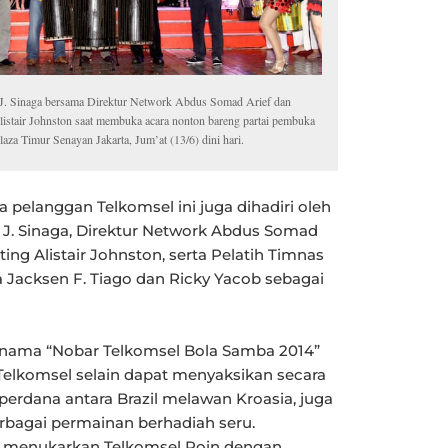
J. Sinaga bersama Direktur Network Abdus Somad Arief dan
listair Johnston saat membuka acara nonton bareng partai pembuka
laza Timur Senayan Jakarta, Jum’at (13/6) dini hari.
 pelanggan Telkomsel ini juga dihadiri oleh
 J. Sinaga, Direktur Network Abdus Somad
ting Alistair Johnston, serta Pelatih Timnas
 Jacksen F. Tiago dan Ricky Yacob sebagai
i nama “Nobar Telkomsel Bola Samba 2014”
a Telkomsel selain dapat menyaksikan secara
perdana antara Brazil melawan Kroasia, juga
rbagai permainan berhadiah seru.
a menukarkan Telkomsel Poin dengan