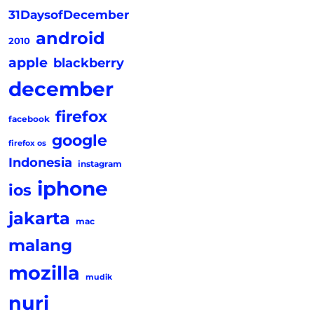
31DaysofDecember
android
2010
apple
blackberry
december
firefox
facebook
google
firefox os
Indonesia
instagram
iphone
ios
jakarta
mac
malang
mozilla
mudik
nuri