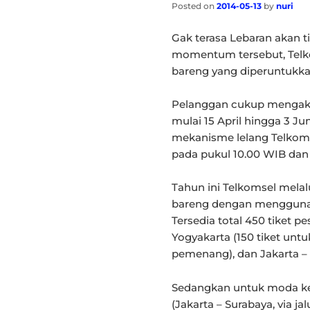
Posted on
2014-05-13
by
nuri
Gak terasa Lebaran akan 
momentum tersebut, Tel
bareng yang diperuntukka
Pelanggan cukup mengakse
mulai 15 April hingga 3 J
mekanisme lelang Telkomse
pada pukul 10.00 WIB dan 
Tahun ini Telkomsel mela
bareng dengan menggunak
Tersedia total 450 tiket p
Yogyakarta (150 tiket untu
pemenang), dan Jakarta – 
Sedangkan untuk moda kere
(Jakarta – Surabaya, via j