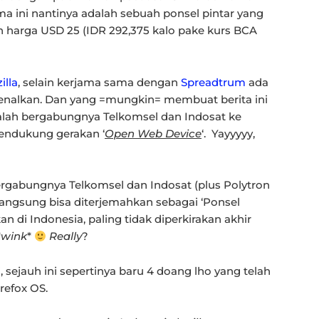
ama ini nantinya adalah sebuah ponsel pintar yang
an harga USD 25 (IDR 292,375 kalo pake kurs BCA
illa
, selain kerjama sama dengan
Spreadtrum
ada
kenalkan. Dan yang =mungkin= membuat berita ini
dalah bergabungnya Telkomsel dan Indosat ke
endukung gerakan ‘
Open Web Device
‘. Yayyyyy,
gabungnya Telkomsel dan Indosat (plus Polytron
langsung bisa diterjemahkan sebagai ‘Ponsel
an di Indonesia, paling tidak diperkirakan akhir
*
wink
*
Really
?
i, sejauh ini sepertinya baru 4 doang lho yang telah
refox OS.