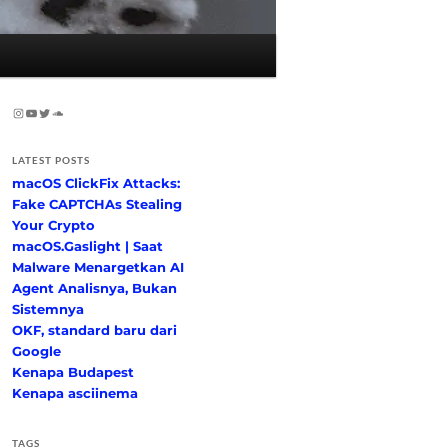
Instagram
YouTube
Twitter
SoundCloud
LATEST POSTS
macOS ClickFix Attacks:
Fake CAPTCHAs Stealing
Your Crypto
macOS.Gaslight | Saat
Malware Menargetkan AI
Agent Analisnya, Bukan
Sistemnya
OKF, standard baru dari
Google
Kenapa Budapest
Kenapa asciinema
TAGS