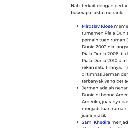
Nah, terkait dengan perta
beberapa fakta menarik:
Miroslav Klose
memeca
turnamen Piala Dunia
pemain tuan rumah B
Dunia 2002 dia langs
Piala Dunia 2006 dia
Piala Dunia 2010 dia 
rekan satu timnya,
Th
di timnas Jerman de
terbanyak yang berlag
Jerman adalah negara
Dunia di benua Amerik
Amerika, juaranya pas
menjadi tuan rumah +
juara Brazil.
Sami Khedira
menjadi