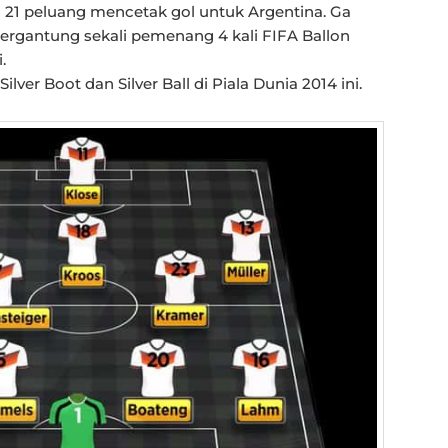
21 peluang mencetak gol untuk Argentina. Ga
 tergantung sekali pemenang 4 kali FIFA Ballon
.
ver Boot dan Silver Ball di Piala Dunia 2014 ini.