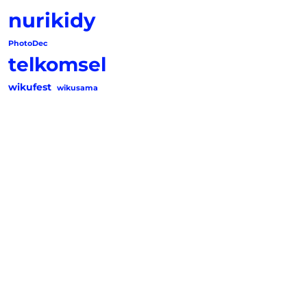
nurikidy
PhotoDec
telkomsel
wikufest
wikusama