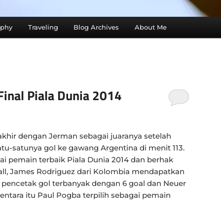
aphy
Traveling
Blog Archives
About Me
 Final Piala Dunia 2014
rakhir dengan Jerman sebagai juaranya setelah
u-satunya gol ke gawang Argentina di menit 113.
gai pemain terbaik Piala Dunia 2014 dan berhak
ll, James Rodriguez dari Kolombia mendapatkan
i pencetak gol terbanyak dengan 6 goal dan Neuer
ntara itu Paul Pogba terpilih sebagai pemain