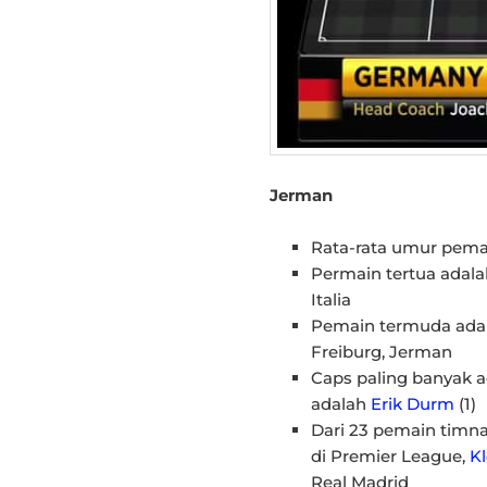
Jerman
Rata-rata umur pema
Permain tertua adal
Italia
Pemain termuda ada
Freiburg, Jerman
Caps paling banyak 
adalah
Erik Durm
(1)
Dari 23 pemain timnas
di Premier League,
K
Real Madrid