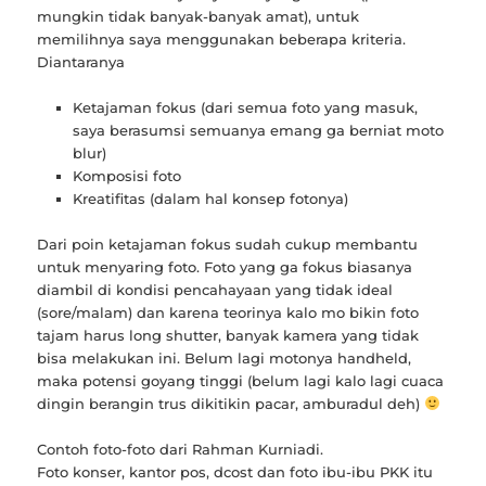
mungkin tidak banyak-banyak amat), untuk
memilihnya saya menggunakan beberapa kriteria.
Diantaranya
Ketajaman fokus (dari semua foto yang masuk,
saya berasumsi semuanya emang ga berniat moto
blur)
Komposisi foto
Kreatifitas (dalam hal konsep fotonya)
Dari poin ketajaman fokus sudah cukup membantu
untuk menyaring foto. Foto yang ga fokus biasanya
diambil di kondisi pencahayaan yang tidak ideal
(sore/malam) dan karena teorinya kalo mo bikin foto
tajam harus long shutter, banyak kamera yang tidak
bisa melakukan ini. Belum lagi motonya handheld,
maka potensi goyang tinggi (belum lagi kalo lagi cuaca
dingin berangin trus dikitikin pacar, amburadul deh)
Contoh foto-foto dari Rahman Kurniadi.
Foto konser, kantor pos, dcost dan foto ibu-ibu PKK itu