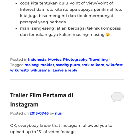
coba kita tentukan dulu Point of View/Point of
Interest dari foto kita itu apa supaya penikmat foto
kita juga bisa mengerti dan tidak mempunyai
persepsi yang berbeda
mari iseng-iseng latian berbagai teknik komposisi
dan temukan gaya kalian masing-masing
Posted in
Indonesia
,
Movies
,
Photography
,
Travelling
|
Tagged
malang
,
moklet
,
sandhy putra
,
smk telkom
,
wikufest
,
wikufest3
,
wikusama
|
Leave a reply
Trailer Film Pertama di
Instagram
Posted on
2013-07-16
by
nuri
OK, everybody knew that Instagram allowed you to
upload up to 15″ of video footage.