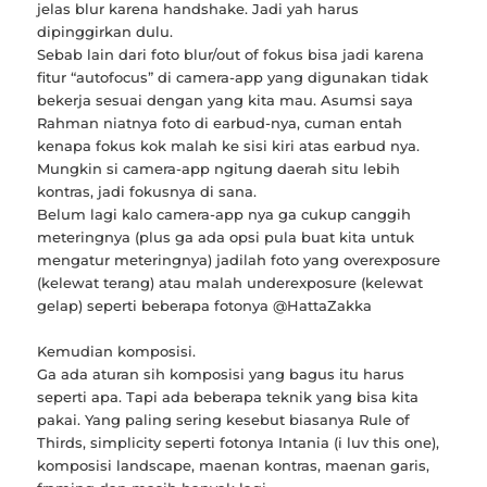
jelas blur karena handshake. Jadi yah harus
dipinggirkan dulu.
Sebab lain dari foto blur/out of fokus bisa jadi karena
fitur “autofocus” di camera-app yang digunakan tidak
bekerja sesuai dengan yang kita mau. Asumsi saya
Rahman niatnya foto di earbud-nya, cuman entah
kenapa fokus kok malah ke sisi kiri atas earbud nya.
Mungkin si camera-app ngitung daerah situ lebih
kontras, jadi fokusnya di sana.
Belum lagi kalo camera-app nya ga cukup canggih
meteringnya (plus ga ada opsi pula buat kita untuk
mengatur meteringnya) jadilah foto yang overexposure
(kelewat terang) atau malah underexposure (kelewat
gelap) seperti beberapa fotonya @HattaZakka
Kemudian komposisi.
Ga ada aturan sih komposisi yang bagus itu harus
seperti apa. Tapi ada beberapa teknik yang bisa kita
pakai. Yang paling sering kesebut biasanya Rule of
Thirds, simplicity seperti fotonya Intania (i luv this one),
komposisi landscape, maenan kontras, maenan garis,