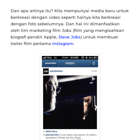
Dan apa artinya itu? Kita mempunyai media baru untuk
berkreasi dengan video seperti halnya kita berkreasi
dengan foto sebelumnya. Dan hal ini dimanfaatkan
oleh tim marketing film Jobs (film yang mengisahkan
biografi pendiri Apple,
Steve Jobs
) untuk membuat
trailer film pertama
Instagram
.