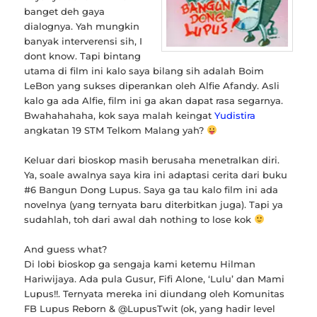
banget deh gaya
dialognya. Yah mungkin
banyak interverensi sih, I
dont know. Tapi bintang
utama di film ini kalo saya bilang sih adalah Boim
LeBon yang sukses diperankan oleh Alfie Afandy. Asli
kalo ga ada Alfie, film ini ga akan dapat rasa segarnya.
Bwahahahaha, kok saya malah keingat
Yudistira
angkatan 19 STM Telkom Malang yah?
Keluar dari bioskop masih berusaha menetralkan diri.
Ya, soale awalnya saya kira ini adaptasi cerita dari buku
#6 Bangun Dong Lupus. Saya ga tau kalo film ini ada
novelnya (yang ternyata baru diterbitkan juga). Tapi ya
sudahlah, toh dari awal dah nothing to lose kok
And guess what?
Di lobi bioskop ga sengaja kami ketemu Hilman
Hariwijaya. Ada pula Gusur, Fifi Alone, ‘Lulu’ dan Mami
Lupus!!. Ternyata mereka ini diundang oleh Komunitas
FB Lupus Reborn & @LupusTwit (ok, yang hadir level