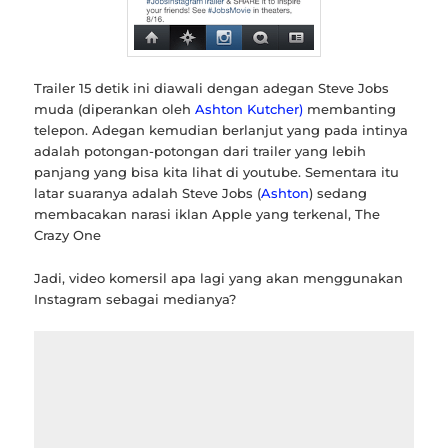
Trailer 15 detik ini diawali dengan adegan Steve Jobs
muda (diperankan oleh
Ashton Kutcher)
membanting
telepon. Adegan kemudian berlanjut yang pada intinya
adalah potongan-potongan dari trailer yang lebih
panjang yang bisa kita lihat di youtube. Sementara itu
latar suaranya adalah Steve Jobs (
Ashton
) sedang
membacakan narasi iklan Apple yang terkenal, The
Crazy One
Jadi, video komersil apa lagi yang akan menggunakan
Instagram sebagai medianya?