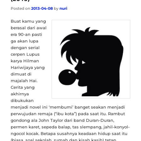
Posted on
2013-04-08
by
nuri
Buat kamu yang
berasal dari awal
era 90-an pasti
ga akan lupa
dengan serial
cerpen Lupus
karya Hilman
Hariwijaya yang
dimuat di
majalah Hai.
Cerita yang
akhirnya
dibukukan
menjadi novel ini ‘membumi’ banget seakan menjadi
perwujudan remaja (“ibu kota”) pada saat itu. Rambut
gondong ala John Taylor dari band Duran-Duran,
permen karet, sepeda balap, tas slempang, jahil-konyol-
ngocol kocak. Betapa susahnya keadaan hidup saat itu
(biasa, soal sekolah, rumah dan kisah kasih) tetap