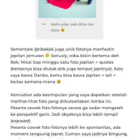
danbo galau, malu difoto dari
depan
Sementara @ribekkk juga unik fotonya manfaatin
jepitan jemuran
Seriusly, coba bikin bertema deh
Bek. Misal tiap minggu satu foto jepitan + quotes
(kertasnya bisa diutak atik juga tempat jepitnya). Kalo
saya bawa Danbo, kamu bisa bawa jepitan + tali +
kertas kemana-mana
Kemudian ada kesimpulan yang saya dapatkan setelah
melihat-lihat foto yang diikutsertakan lomba ini.
Peserta cewek foto-fotonya secara ga sadar mengarah
ke perspektif garis. Jadi obyeknya bisa lebih tampil
(exposed)
Peserta cowok foto-fotonya lebih ke spontanitas, ada
moment langsung jepret. Cuman saya jadinya bingung,