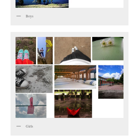
Boys
Girls