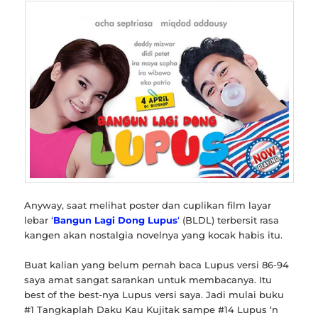
Anyway, saat melihat poster dan cuplikan film layar
lebar
‘
Bangun Lagi Dong Lupus
‘
(BLDL) terbersit rasa
kangen akan nostalgia novelnya yang kocak habis itu.
Buat kalian yang belum pernah baca Lupus versi 86-94
saya amat sangat sarankan untuk membacanya. Itu
best of the best-nya Lupus versi saya. Jadi mulai buku
#1 Tangkaplah Daku Kau Kujitak sampe #14 Lupus ‘n