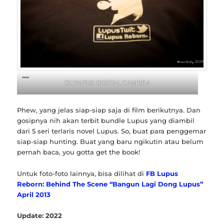
OLYMPUS DIGITAL CAMERA
Phew, yang jelas siap-siap saja di film berikutnya. Dan
gosipnya nih akan terbit bundle Lupus yang diambil
dari 5 seri terlaris novel Lupus. So, buat para penggemar
siap-siap hunting. Buat yang baru ngikutin atau belum
pernah baca, you gotta get the book!
Untuk foto-foto lainnya, bisa dilihat di
FB Lupus
Reborn: Behind The Scene “Bangun Lagi Dong Lupus”
April 2013
Update: 2022