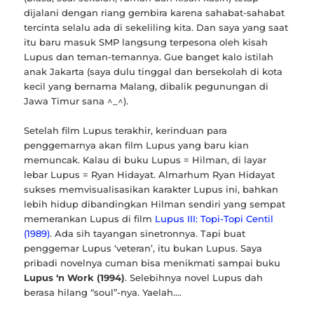
dijalani dengan riang gembira karena sahabat-sahabat
tercinta selalu ada di sekeliling kita. Dan saya yang saat
itu baru masuk SMP langsung terpesona oleh kisah
Lupus dan teman-temannya. Gue banget kalo istilah
anak Jakarta (saya dulu tinggal dan bersekolah di kota
kecil yang bernama Malang, dibalik pegunungan di
Jawa Timur sana ^_^).
Setelah film Lupus terakhir, kerinduan para
penggemarnya akan film Lupus yang baru kian
memuncak. Kalau di buku Lupus = Hilman, di layar
lebar Lupus = Ryan Hidayat. Almarhum Ryan Hidayat
sukses memvisualisasikan karakter Lupus ini, bahkan
lebih hidup dibandingkan Hilman sendiri yang sempat
memerankan Lupus di film
Lupus III: Topi-Topi Centil
(1989)
. Ada sih tayangan sinetronnya. Tapi buat
penggemar Lupus ‘veteran’, itu bukan Lupus. Saya
pribadi novelnya cuman bisa menikmati sampai buku
Lupus ‘n Work (1994)
. Selebihnya novel Lupus dah
berasa hilang “soul”-nya. Yaelah….