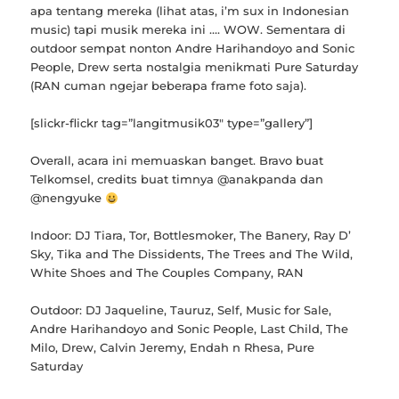
apa tentang mereka (lihat atas, i’m sux in Indonesian
music) tapi musik mereka ini …. WOW. Sementara di
outdoor sempat nonton Andre Harihandoyo and Sonic
People, Drew serta nostalgia menikmati Pure Saturday
(RAN cuman ngejar beberapa frame foto saja).
[slickr-flickr tag=”langitmusik03″ type=”gallery”]
Overall, acara ini memuaskan banget. Bravo buat
Telkomsel, credits buat timnya @anakpanda dan
@nengyuke
Indoor: DJ Tiara, Tor, Bottlesmoker, The Banery, Ray D’
Sky, Tika and The Dissidents, The Trees and The Wild,
White Shoes and The Couples Company, RAN
Outdoor: DJ Jaqueline, Tauruz, Self, Music for Sale,
Andre Harihandoyo and Sonic People, Last Child, The
Milo, Drew, Calvin Jeremy, Endah n Rhesa, Pure
Saturday