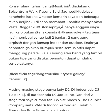
Konser ulang tahun LangitMusik iniÂ diadakan di
Epicentrum Walk, Rasuna Said. Jadi sedikit dejavu
hehehehe karena Oktober kemarin saya dan beberapa
rekan berjibaku di sana membantu panitia menyiapkan
Pesta Blogger 2010. Konsepnya,Â penyelenggara (sapa
lagi kalo bukan @anakpanda & @nengyuke + tag team
nya) membagi venue jadi 2 bagian, 2 panggung
terpisah dengan konsep indoor dan outdoor. Enaknya
penonton ga akan numpuk serta semua artis dapat
manggung pararel. Kalau boring atau band yang tampil
bukan tipe yang disuka, penonton dapat pindah di
venue satunya.
[slickr-flickr tag=”langitmusik01″ type=”gallery”
items=”10″]
Masing-masing stage punya lady DJ. Di indoor ada DJ
Tiara (^_^), di outdoor ada DJ Jaqueline. Dan dari 2
stage tadi saya cuman tahu White Shoes & The Couples
Company serta RAN di Indoor, kemudian Endah n
Rhesa dan Pure Saturday dari outdoor.