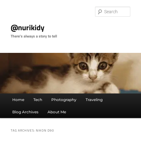
Skip
Skip
to
to
Sear
primary
secondary
content
content
@nurikidy
There's always a story to tell
Main
Home
Tech
Photography
Traveling
menu
Blog Archives
About Me
TAG ARCHIVES:
NIKON D90