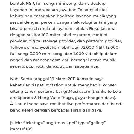
bentuk NSP, full song, mini song, dan videoklip.
Layanan ini merupakan jawaban Telkomsel atas
kebutuhan pasar akan hadirnya layanan musik yang
sesuai dengan perkembangan teknologi terkini yang
bisa diperoleh melalui layanan selular. Bekerjasama
dengan sekitar 100 mitra label rekaman, content
provider, digital storage provider, dan platform provider,
Telkomsel menyediakan lebih dari 72.000 NSP, 15.000
full song, 3.000 mini song, dan 1.000 videoklip dalam
negeri dan mancanegara dari berbagai genre musik,
seperti: pop, rock, dangdut, dan sebagainya.
Nah, Sabtu tanggal 19 Maret 2011 kemarin saya
kebetulan dapat invitation untuk menghadiri konser
ultang tahun pertama LangitMusik.com (thanks to Lola
anakpanda & Neng Yuke *hugs, guyur haagen-dazs).
Â Dan di sana saya melihat live performance dari band-
band keren dengan berbagai aliran dan gaya.
[slickr-flickr tag=”langitmusikppl” type=”gallery”
items=”10″]