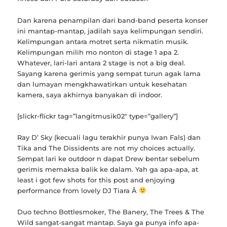
Dan karena penampilan dari band-band peserta konser
ini mantap-mantap, jadilah saya kelimpungan sendiri.
Kelimpungan antara motret serta nikmatin musik.
Kelimpungan milih mo nonton di stage 1 apa 2.
Whatever, lari-lari antara 2 stage is not a big deal.
Sayang karena gerimis yang sempat turun agak lama
dan lumayan mengkhawatirkan untuk kesehatan
kamera, saya akhirnya banyakan di indoor.
[slickr-flickr tag=”langitmusik02″ type=”gallery”]
Ray D’ Sky (kecuali lagu terakhir punya Iwan Fals) dan
Tika and The Dissidents are not my choices actually.
Sempat lari ke outdoor n dapat Drew bentar sebelum
gerimis memaksa balik ke dalam. Yah ga apa-apa, at
least i got few shots for this post and enjoying
performance from lovely DJ Tiara Â
Duo techno Bottlesmoker, The Banery, The Trees & The
Wild sangat-sangat mantap. Saya ga punya info apa-