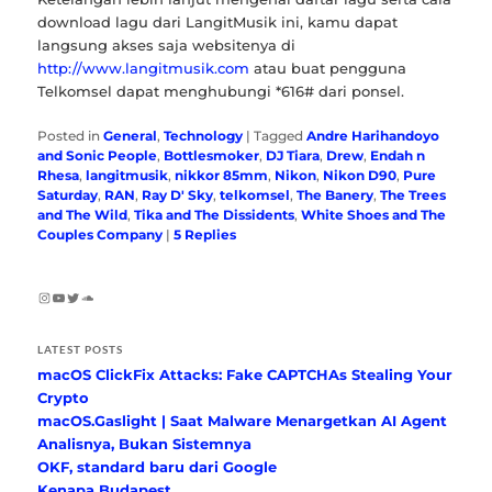
download lagu dari LangitMusik ini, kamu dapat
langsung akses saja websitenya di
http://www.langitmusik.com
atau buat pengguna
Telkomsel dapat menghubungi *616# dari ponsel.
Posted in
General
,
Technology
|
Tagged
Andre Harihandoyo
and Sonic People
,
Bottlesmoker
,
DJ Tiara
,
Drew
,
Endah n
Rhesa
,
langitmusik
,
nikkor 85mm
,
Nikon
,
Nikon D90
,
Pure
Saturday
,
RAN
,
Ray D' Sky
,
telkomsel
,
The Banery
,
The Trees
and The Wild
,
Tika and The Dissidents
,
White Shoes and The
Couples Company
|
5
Replies
Instagram
YouTube
Twitter
SoundCloud
LATEST POSTS
macOS ClickFix Attacks: Fake CAPTCHAs Stealing Your
Crypto
macOS.Gaslight | Saat Malware Menargetkan AI Agent
Analisnya, Bukan Sistemnya
OKF, standard baru dari Google
Kenapa Budapest