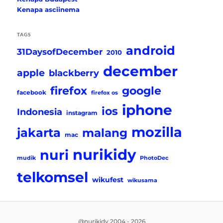
Kenapa asciinema
TAGS
android
31DaysofDecember
2010
december
apple
blackberry
firefox
google
facebook
firefox os
iphone
ios
Indonesia
instagram
mozilla
jakarta
malang
mac
nurikidy
nuri
mudik
PhotoDec
telkomsel
wikufest
wikusama
@nurikidy 2004 - 2026