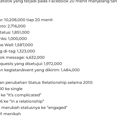
statistik yang terjadi pada Facebook 20 menit menjelang ta
: 10,208,000 tiap 20 menit
to: 2,716,000
atus: 1,851,000
nks: 1,000,000
e Wall: 1,587,000
 di-tag: 1,323,000
ok message: 4,632,000
quests yang disetujui: 1,972,000
 kegiatan/event yang dikirim: 1,484,000
n perubahan Status Relationship selama 2010:
00 ke single
 ke “it’s complicated”
6 ke “in a relationship”
4 merubah statusnya ke “engaged”
01 menikah