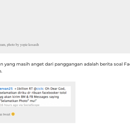
eam, photo by yopie kosasih
 yang masih anget dari panggangan adalah berita soal F
.
an tweet