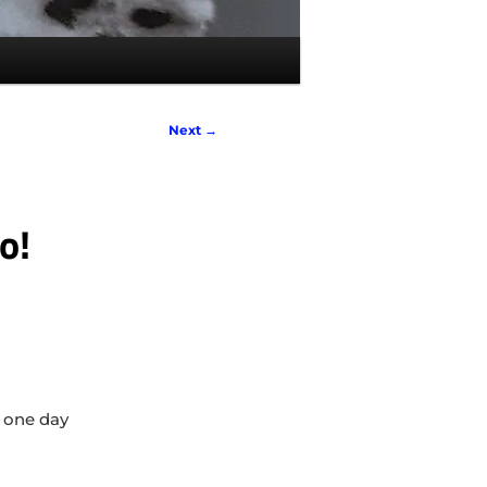
Next
→
o!
 one day