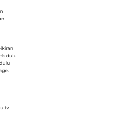
an
an
ikiran
ck dulu
 dulu
age.
u tv