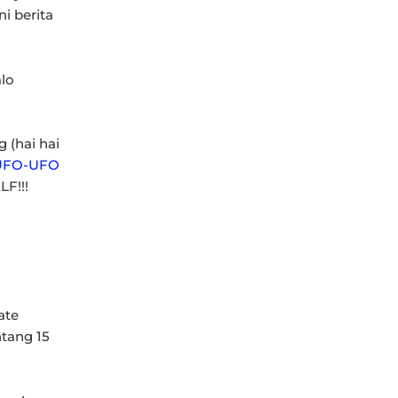
ni berita
alo
 (hai hai
UFO-UFO
LF!!!
ate
tang 15