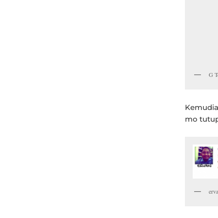
G T
Kemudian
mo tutup
erv