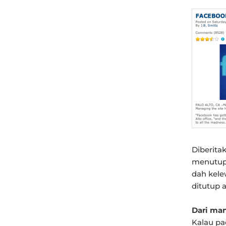
Diberit
menutup 
dah kele
ditutup a
Dari ma
Kalau pa