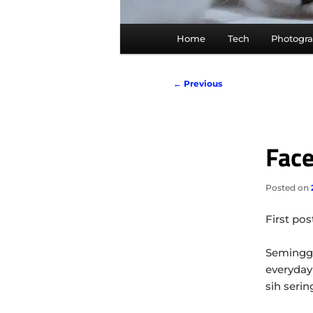
Main
Home
Tech
Photogr
menu
Post
←
Previous
navigation
Face
Posted on
First pos
Seminggu
everyday
sih serin