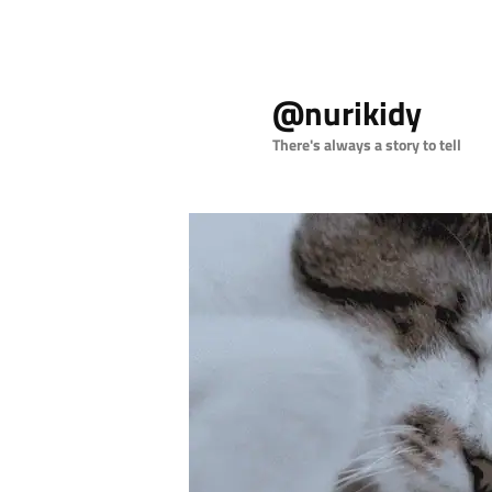
Skip
to
@nurikidy
primary
content
There's always a story to tell