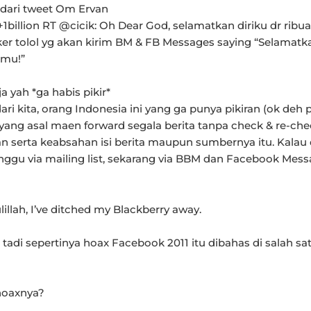
dari tweet Om Ervan
+1billion RT @cicik: Oh Dear God, selamatkan diriku dr ribu
er tolol yg akan kirim BM & FB Messages saying “Selamatk
 mu!”
a yah *ga habis pikir*
ri kita, orang Indonesia ini yang ga punya pikiran (ok deh p
yang asal maen forward segala berita tanpa check & re-che
n serta keabsahan isi berita maupun sumbernya itu. Kalau
gu via mailing list, sekarang via BBM dan Facebook Mess
illah, I’ve ditched my Blackberry away.
tadi sepertinya hoax Facebook 2011 itu dibahas di salah sat
hoaxnya?