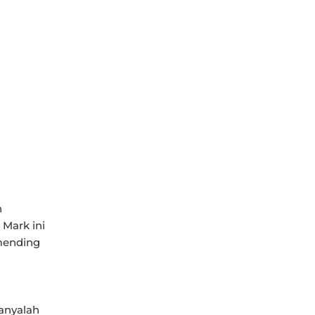
n
 Mark ini
 mending
hanyalah