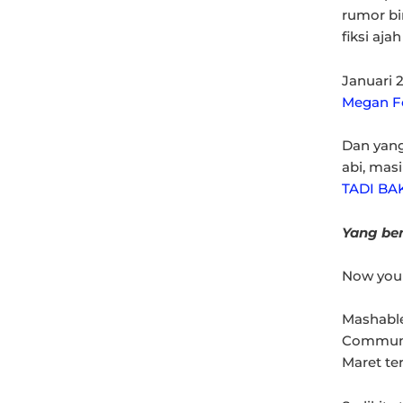
rumor bi
fiksi aja
Januari 
Megan F
Dan yang
abi, mas
TADI BA
Yang be
Now you
Mashable.
Communi
Maret te