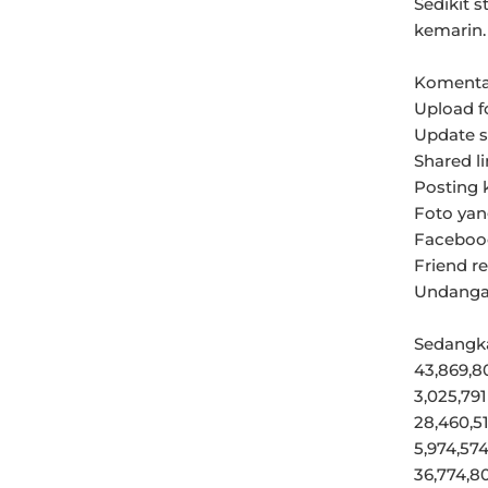
Sedikit 
kemarin.
Komentar
Upload fo
Update st
Shared li
Posting k
Foto yang
Faceboo
Friend re
Undangan
Sedangka
43,869,8
3,025,791
28,460,51
5,974,57
36,774,8