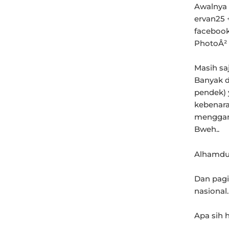
Awalnya 
ervan25 
facebook
PhotoÂ²
Masih saj
Banyak da
pendek) 
kebenara
menggang
Bweh..
Alhamdul
Dan pagi 
nasional.
Apa sih 