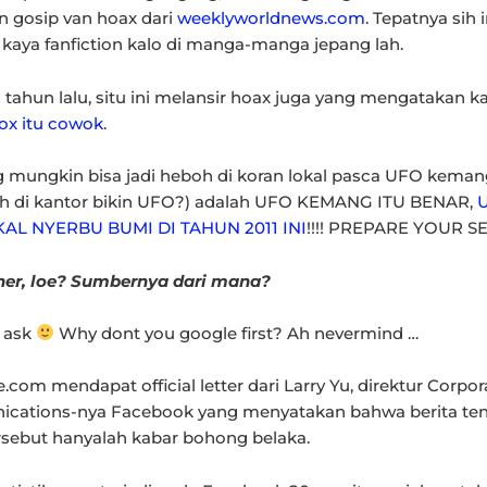
n gosip van hoax dari
weeklyworldnews.com
. Tepatnya sih i
h kaya fanfiction kalo di manga-manga jepang lah.
2 tahun lalu, situ ini melansir hoax juga yang mengatakan k
ox itu cowok
.
 mungkin bisa jadi heboh di koran lokal pasca UFO kemang
ih di kantor bikin UFO?) adalah UFO KEMANG ITU BENAR,
KAL NYERBU BUMI DI TAHUN 2011 INI
!!!! PREPARE YOUR SE
ner, loe? Sumbernya dari mana?
 ask
Why dont you google first? Ah nevermind …
com mendapat official letter dari Larry Yu, direktur Corpor
cations-nya Facebook yang menyatakan bahwa berita ten
rsebut hanyalah kabar bohong belaka.