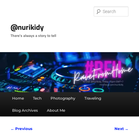
Skip
to
Sear
primary
content
@nurikidy
There's always a story to tell
Main
Home
Tech
Photography
Traveling
menu
Blog Archives
About Me
Post
←
Previous
Next
→
navigation