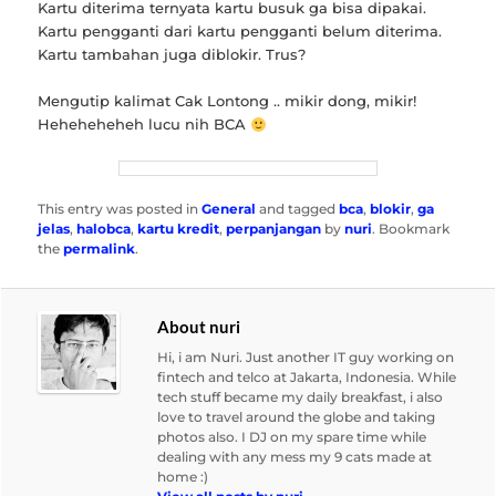
Kartu diterima ternyata kartu busuk ga bisa dipakai.
Kartu pengganti dari kartu pengganti belum diterima.
Kartu tambahan juga diblokir. Trus?
Mengutip kalimat Cak Lontong .. mikir dong, mikir!
Heheheheheh lucu nih BCA
This entry was posted in
General
and tagged
bca
,
blokir
,
ga
jelas
,
halobca
,
kartu kredit
,
perpanjangan
by
nuri
. Bookmark
the
permalink
.
About nuri
Hi, i am Nuri. Just another IT guy working on
fintech and telco at Jakarta, Indonesia. While
tech stuff became my daily breakfast, i also
love to travel around the globe and taking
photos also. I DJ on my spare time while
dealing with any mess my 9 cats made at
home :)