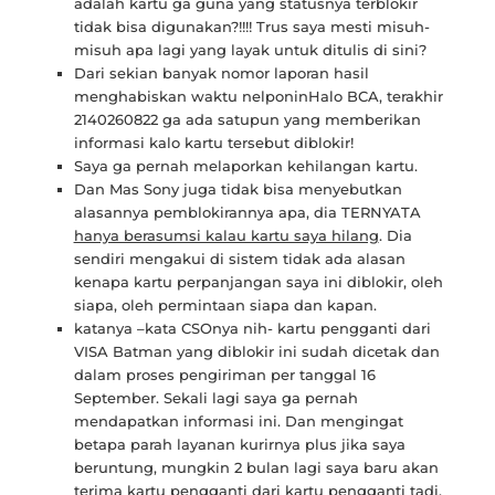
adalah kartu ga guna yang statusnya terblokir
tidak bisa digunakan?!!!! Trus saya mesti misuh-
misuh apa lagi yang layak untuk ditulis di sini?
Dari sekian banyak nomor laporan hasil
menghabiskan waktu nelponinHalo BCA, terakhir
2140260822 ga ada satupun yang memberikan
informasi kalo kartu tersebut diblokir!
Saya ga pernah melaporkan kehilangan kartu.
Dan Mas Sony juga tidak bisa menyebutkan
alasannya pemblokirannya apa, dia TERNYATA
hanya berasumsi kalau kartu saya hilang
. Dia
sendiri mengakui di sistem tidak ada alasan
kenapa kartu perpanjangan saya ini diblokir, oleh
siapa, oleh permintaan siapa dan kapan.
katanya –kata CSOnya nih- kartu pengganti dari
VISA Batman yang diblokir ini sudah dicetak dan
dalam proses pengiriman per tanggal 16
September. Sekali lagi saya ga pernah
mendapatkan informasi ini. Dan mengingat
betapa parah layanan kurirnya plus jika saya
beruntung, mungkin 2 bulan lagi saya baru akan
terima kartu pengganti dari kartu pengganti tadi.