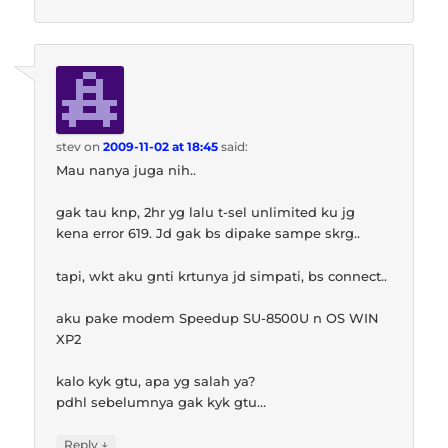
stev
on
2009-11-02 at 18:45
said:
Mau nanya juga nih..
gak tau knp, 2hr yg lalu t-sel unlimited ku jg
kena error 619. Jd gak bs dipake sampe skrg..
tapi, wkt aku gnti krtunya jd simpati, bs connect..
aku pake modem Speedup SU-8500U n OS WIN
XP2
kalo kyk gtu, apa yg salah ya?
pdhl sebelumnya gak kyk gtu…
↓
Reply