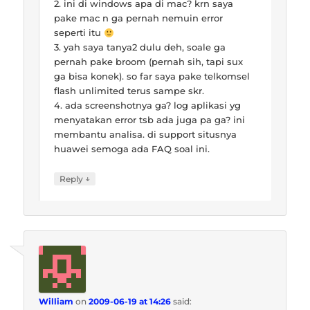
2. ini di windows apa di mac? krn saya
pake mac n ga pernah nemuin error
seperti itu
3. yah saya tanya2 dulu deh, soale ga
pernah pake broom (pernah sih, tapi sux
ga bisa konek). so far saya pake telkomsel
flash unlimited terus sampe skr.
4. ada screenshotnya ga? log aplikasi yg
menyatakan error tsb ada juga pa ga? ini
membantu analisa. di support situsnya
huawei semoga ada FAQ soal ini.
↓
Reply
William
on
2009-06-19 at 14:26
said: