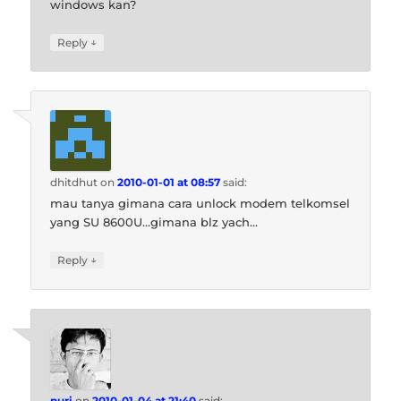
windows kan?
↓
Reply
dhitdhut
on
2010-01-01 at 08:57
said:
mau tanya gimana cara unlock modem telkomsel
yang SU 8600U…gimana blz yach…
↓
Reply
nuri
on
2010-01-04 at 21:40
said: