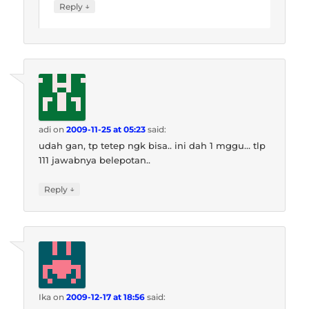
↓
Reply
adi
on
2009-11-25 at 05:23
said:
udah gan, tp tetep ngk bisa.. ini dah 1 mggu… tlp
111 jawabnya belepotan..
↓
Reply
Ika
on
2009-12-17 at 18:56
said: