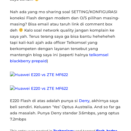
Nah ada yang mo sharing soal SETTING/KONFIGURASI
koneksi Flash dengan modem dan O/S pilihan masing-
masing? Bisa email atau taruh link di comment box
deh
Kalo soal network quality jangan komplain ke
saya yah. Terus terang saya ga bisa bantu heheheheh
tapi kali-kali ajah ada officer Telkomsel yang
berkompeten dengan layanan tersebut yang
mantengin blog saya ini (seperti halnya
telkomsel
blackberry prepaid
)
E220 Flash di atas adalah punya si
Derry
, akhirnya saya
beli sendiri. Keluaran ‘Yes’ Optus Australia. And so far ga
ada masalah. Punya Derry standar 3.6mbps, yang optus
7.2mbps
This entry was posted in
Technology
and tagged
flash
,
hsdpa
,