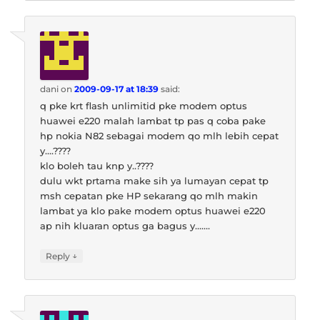
dani
on
2009-09-17 at 18:39
said:
q pke krt flash unlimitid pke modem optus
huawei e220 malah lambat tp pas q coba pake
hp nokia N82 sebagai modem qo mlh lebih cepat
y….????
klo boleh tau knp y..????
dulu wkt prtama make sih ya lumayan cepat tp
msh cepatan pke HP sekarang qo mlh makin
lambat ya klo pake modem optus huawei e220
ap nih kluaran optus ga bagus y…….
↓
Reply