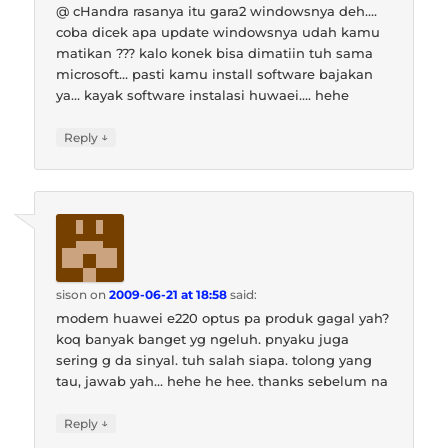
@ cHandra rasanya itu gara2 windowsnya deh….
coba dicek apa update windowsnya udah kamu
matikan ??? kalo konek bisa dimatiin tuh sama
microsoft… pasti kamu install software bajakan
ya… kayak software instalasi huwaei…. hehe
↓
Reply
sison
on
2009-06-21 at 18:58
said:
modem huawei e220 optus pa produk gagal yah?
koq banyak banget yg ngeluh. pnyaku juga
sering g da sinyal. tuh salah siapa. tolong yang
tau, jawab yah… hehe he hee. thanks sebelum na
↓
Reply