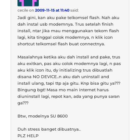
cecile
on
2009-11-15 at 11:40
said:
Jadi gini, kan aku pake telkomsel flash. Nah aku
dah instal usb modemnya. Trus setelah finish
install, ntar jika mau menggunakan tekom flash
lagi, kita tinggal colok modemnya, n klik icon
shortcut telkomsel flash buat connectnya.
Masalahnya ketika aku dah install and pake, trus
aku exitkan, pas aku colok modemnya lagi, n pas
aku klik icon itu, dy initializing trus dibuatlah
disana NO DEVICE..n aku dah uninstall and
install ulang, tapi ttp aja gitu. Knp bisa gitu ya???
Bingung bgt! Masa mo main internet harus
diuninstall lagi, repot kan, ada yang punya saran
ga???
Btw, modelnya SU 8600
Duh stress banget dibuatnya..
PLZ HELP