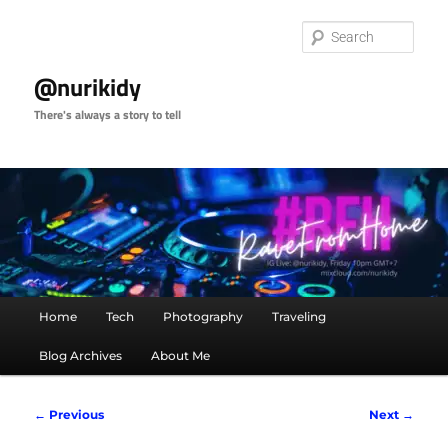
Skip
to
Sear
primary
content
@nurikidy
There's always a story to tell
Main
Home
Tech
Photography
Traveling
menu
Blog Archives
About Me
Post
←
Previous
Next
→
navigation