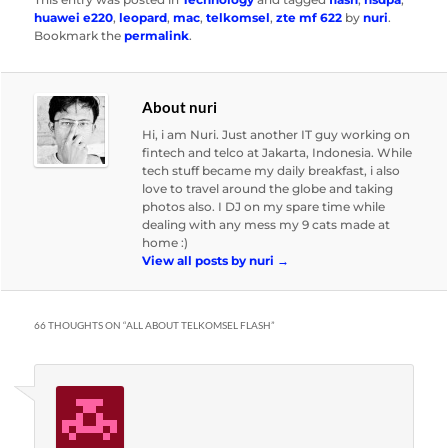
huawei e220
,
leopard
,
mac
,
telkomsel
,
zte mf 622
by
nuri
.
Bookmark the
permalink
.
About nuri
Hi, i am Nuri. Just another IT guy working on
fintech and telco at Jakarta, Indonesia. While
tech stuff became my daily breakfast, i also
love to travel around the globe and taking
photos also. I DJ on my spare time while
dealing with any mess my 9 cats made at
home :)
View all posts by nuri
→
66 THOUGHTS ON “
ALL ABOUT TELKOMSEL FLASH
”