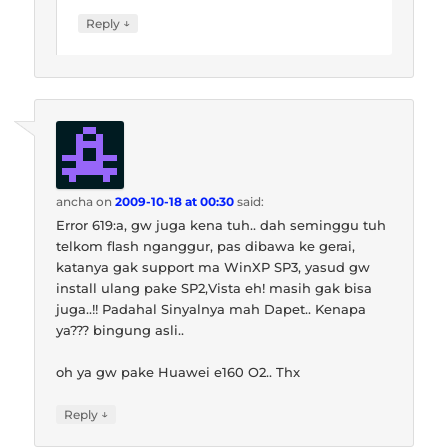
↓
Reply
ancha
on
2009-10-18 at 00:30
said:
Error 619:a, gw juga kena tuh.. dah seminggu tuh
telkom flash nganggur, pas dibawa ke gerai,
katanya gak support ma WinXP SP3, yasud gw
install ulang pake SP2,Vista eh! masih gak bisa
juga..!! Padahal Sinyalnya mah Dapet.. Kenapa
ya??? bingung asli..
oh ya gw pake Huawei e160 O2.. Thx
↓
Reply