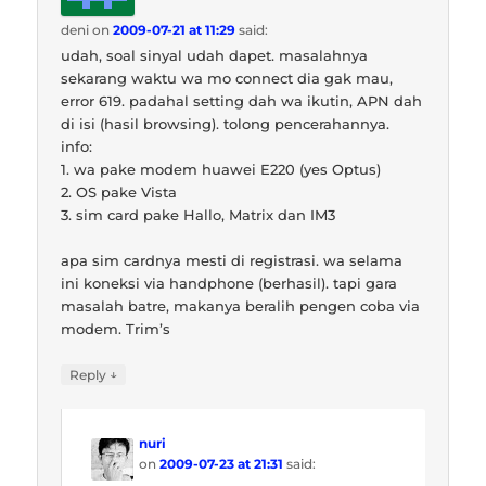
deni
on
2009-07-21 at 11:29
said:
udah, soal sinyal udah dapet. masalahnya
sekarang waktu wa mo connect dia gak mau,
error 619. padahal setting dah wa ikutin, APN dah
di isi (hasil browsing). tolong pencerahannya.
info:
1. wa pake modem huawei E220 (yes Optus)
2. OS pake Vista
3. sim card pake Hallo, Matrix dan IM3
apa sim cardnya mesti di registrasi. wa selama
ini koneksi via handphone (berhasil). tapi gara
masalah batre, makanya beralih pengen coba via
modem. Trim’s
↓
Reply
nuri
on
2009-07-23 at 21:31
said: