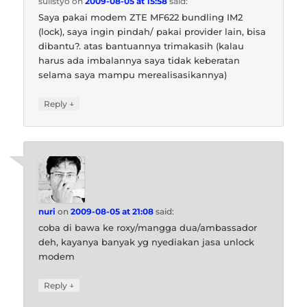
sulistyo
on
2009-08-05 at 15:58
said:
Saya pakai modem ZTE MF622 bundling IM2
(lock), saya ingin pindah/ pakai provider lain, bisa
dibantu?. atas bantuannya trimakasih (kalau
harus ada imbalannya saya tidak keberatan
selama saya mampu merealisasikannya)
↓
Reply
nuri
on
2009-08-05 at 21:08
said:
coba di bawa ke roxy/mangga dua/ambassador
deh, kayanya banyak yg nyediakan jasa unlock
modem
↓
Reply