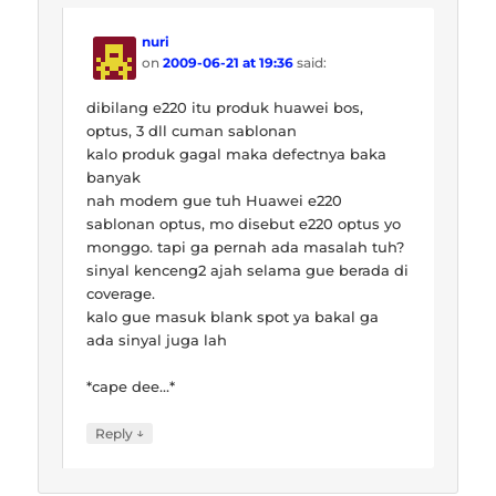
nuri
on
2009-06-21 at 19:36
said:
dibilang e220 itu produk huawei bos,
optus, 3 dll cuman sablonan
kalo produk gagal maka defectnya baka
banyak
nah modem gue tuh Huawei e220
sablonan optus, mo disebut e220 optus yo
monggo. tapi ga pernah ada masalah tuh?
sinyal kenceng2 ajah selama gue berada di
coverage.
kalo gue masuk blank spot ya bakal ga
ada sinyal juga lah
*cape dee…*
↓
Reply