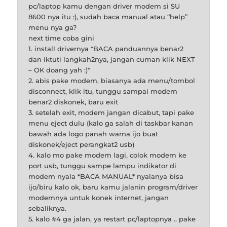
pc/laptop kamu dengan driver modem si SU
8600 nya itu :), sudah baca manual atau “help”
menu nya ga?
next time coba gini
1. install drivernya *BACA panduannya benar2
dan iktuti langkah2nya, jangan cuman klik NEXT
– OK doang yah :)*
2. abis pake modem, biasanya ada menu/tombol
disconnect, klik itu, tunggu sampai modem
benar2 diskonek, baru exit
3. setelah exit, modem jangan dicabut, tapi pake
menu eject dulu (kalo ga salah di taskbar kanan
bawah ada logo panah warna ijo buat
diskonek/eject perangkat2 usb)
4. kalo mo pake modem lagi, colok modem ke
port usb, tunggu sampe lampu indikator di
modem nyala *BACA MANUAL* nyalanya bisa
ijo/biru kalo ok, baru kamu jalanin program/driver
modemnya untuk konek internet, jangan
sebaliknya.
5. kalo #4 ga jalan, ya restart pc/laptopnya .. pake