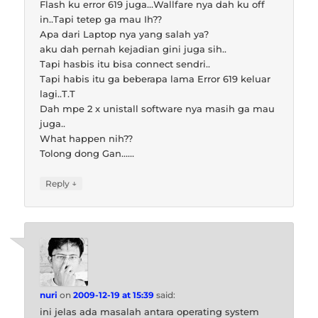
Flash ku error 619 juga…Wallfare nya dah ku off
in..Tapi tetep ga mau Ih??
Apa dari Laptop nya yang salah ya?
aku dah pernah kejadian gini juga sih..
Tapi hasbis itu bisa connect sendri..
Tapi habis itu ga beberapa lama Error 619 keluar
lagi..T.T
Dah mpe 2 x unistall software nya masih ga mau
juga..
What happen nih??
Tolong dong Gan……
↓
Reply
nuri
on
2009-12-19 at 15:39
said:
ini jelas ada masalah antara operating system