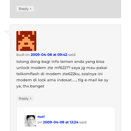
↓
Reply
budi
on
2009-04-08 at 09:42
said:
tolong dong bagi info temen anda yang bisa
unlock modem zte mf622?? saya jg mau pakai
telkomflash di modem zte622ku, soalnya ini
modem di lock ama indosat….., tlg e-mail ke sy
ya, thx banget
↓
Reply
nuri
on
2009-04-08 at 12:24
said: