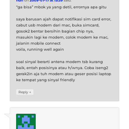
nuri
on
2009-07-17 at 15:39
said:
“ga bisa” mbok ya yang detil, errornya apa gitu
saya barusan ajah dapat notifikasi sim card error,
cabut usb modem dari mac, buka simcard,
gosok2 bentar bersihin bagian chip nya,
masukin lagi ke modem, colok modem ke mac,
jalanin mobile connect
voila, running well again
soal sinyal berarti antena modem tsb kurang
baik, entah posisinya atau h/wnya. Coba iseng2
gerak2in aja tuh modem atau geser posisi laptop
ke tempat yang sinyal friendly
↓
Reply