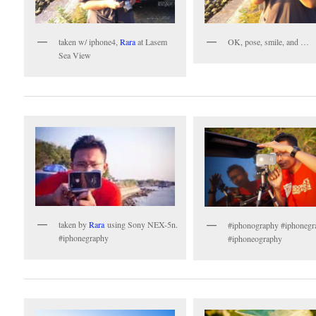
taken w/ iphone4,
Rara
at Lasem
OK, pose, smile, and …
Sea View
taken by
Rara
using Sony NEX-5n.
#iphonography #iphonegr
#iphonegraphy
#iphoneography