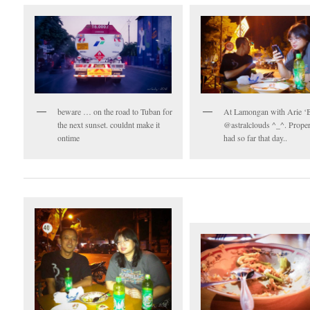
beware … on the road to Tuban for
At Lamongan with Arie ‘
the next sunset. couldnt make it
@astralclouds ^_^. Prope
ontime
had so far that day..