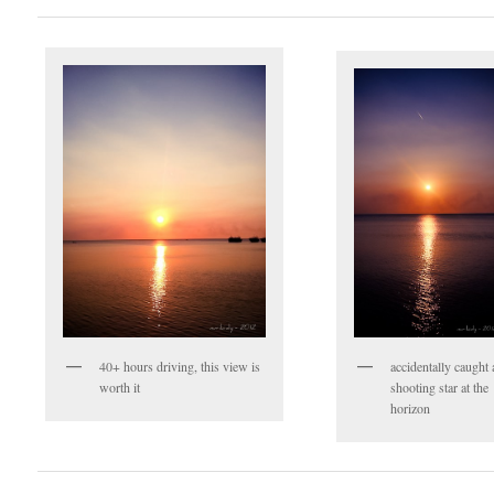
40+ hours driving, this view is
accidentally caught 
worth it
shooting star at the
horizon