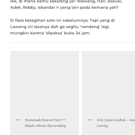
Rik, di mana kamu sekarang ya? Wawang, Hari, Basuki,
Adek, Robby, Iskandar n yang lain pada kemana yah?
Si Rara ketagihan soto ini sebelumnya. Tapi yang di
Lawang ini rasanya dah ga segitu ‘nendang’ lagi,
mungkin karena ‘dipaksa’ buka 24 jam.
Homemade Rawon Party!!!!
Soto Ayam Lombok – Stas
#danbo #domo #javaroadtrip
Lawang