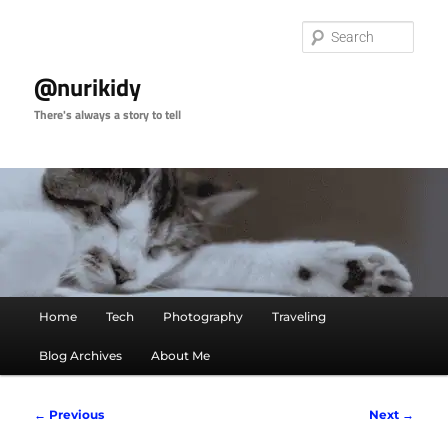
Skip
to
Sear
primary
content
@nurikidy
There's always a story to tell
Main
Home
Tech
Photography
Traveling
menu
Blog Archives
About Me
Post
←
Previous
Next
→
navigation