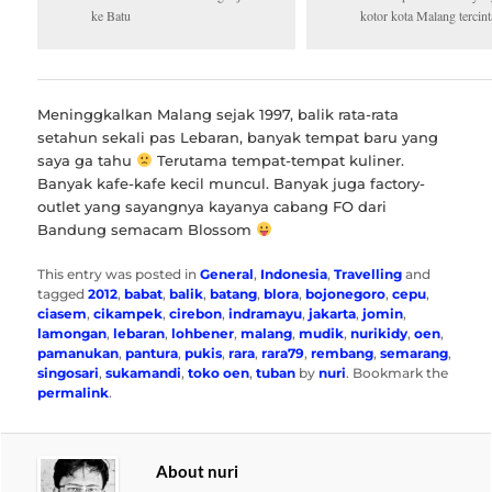
ke Batu
kotor kota Malang tercint
Meninggkalkan Malang sejak 1997, balik rata-rata
setahun sekali pas Lebaran, banyak tempat baru yang
saya ga tahu
Terutama tempat-tempat kuliner.
Banyak kafe-kafe kecil muncul. Banyak juga factory-
outlet yang sayangnya kayanya cabang FO dari
Bandung semacam Blossom
This entry was posted in
General
,
Indonesia
,
Travelling
and
tagged
2012
,
babat
,
balik
,
batang
,
blora
,
bojonegoro
,
cepu
,
ciasem
,
cikampek
,
cirebon
,
indramayu
,
jakarta
,
jomin
,
lamongan
,
lebaran
,
lohbener
,
malang
,
mudik
,
nurikidy
,
oen
,
pamanukan
,
pantura
,
pukis
,
rara
,
rara79
,
rembang
,
semarang
,
singosari
,
sukamandi
,
toko oen
,
tuban
by
nuri
. Bookmark the
permalink
.
About nuri