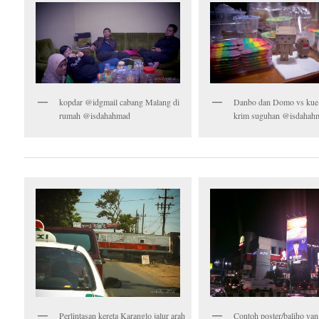
kopdar @idgmail cabang Malang di
Danbo dan Domo vs kue 
rumah @isdahahmad
krim suguhan @isdahah
Perlintasan kereta Karanglo jalur arah
Contoh poster/baliho yan