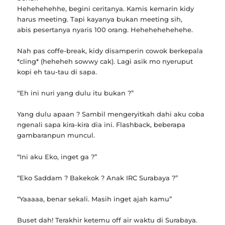
Hehehehehhe, begini ceritanya. Kamis kemarin kidy
harus meeting. Tapi kayanya bukan meeting sih,
abis pesertanya nyaris 100 orang. Hehehehehehehe.
Nah pas coffe-break, kidy disamperin cowok berkepala
*cling* (heheheh sowwy cak). Lagi asik mo nyeruput
kopi eh tau-tau di sapa.
“Eh ini nuri yang dulu itu bukan ?”
Yang dulu apaan ? Sambil mengeryitkah dahi aku coba
ngenali sapa kira-kira dia ini. Flashback, beberapa
gambaranpun muncul.
“Ini aku Eko, inget ga ?”
“Eko Saddam ? Bakekok ? Anak IRC Surabaya ?”
“Yaaaaa, benar sekali. Masih inget ajah kamu”
Buset dah! Terakhir ketemu off air waktu di Surabaya.