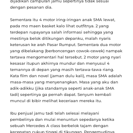
dijadikan campuran jamu sepertinya tidak sesuai
dengan pesanan dia.
Sementara itu 4 motor iring-iringan anak SMA lewat,
pada mo maen basket kalo lihat outfitnya. 2 yang
terdepan rupayanya salah informasi sehingga yang
mestinya belok ditikungan depanku, malah nyaris
keterusan ke arah Pasar Rumput. Sementara dua motor
yang dibelakang (berboncengan cowok-cewek) nampak
tertawa mengomentari hal tersebut. 2 motor yang nyari
kesasar itupun akhirnya mundur dan menyusul 4
temannya di depan yang masih tertawa-tawa riang.
Kata film dan novel (jaman dulu kali), masa SMA adalah
masa-masa yang menyenangkan. Masa yang aku dan
adik-adikku (jika standarnya seperti anak-anak SMA
tadi) sepertinya ga pernah dapat. Senyum kembali
muncul di bibir melihat keceriaan mereka itu.
Ibu penjual jamu tadi telah selesai melayani
pembelinya dan mulai menuntun sepedanya ketika
sebuah Mercedes A class berbelok tajam dengan
kecepatan cukup tinggi di tikungan. Pengemudinya