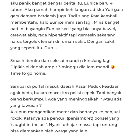
aku panik banget dengar berita itu. Eunice baru 4
tahun. Aku pernah hampir kehilangan adikku Yuli gara-
gara demam berdarah juga. Tadi siang Rara kembali
memberitahu kalo Eunice mimisan lagi. Miris banget
hati ini bayangin Eunice kecil yang biasanya bawel,
cerewet abis, rada hiperaktif tapi gemesin sekarang
harus tergolek lemah di rumah sakit. Dengan sakit
yang seperti itu. Duh …
Smash itemku dah selesai mandi n kinclong lagi.
Dipikir-pikir dah ampir 3 minggu dia lom mandi
Time to go home.
Sampai di portal masuk daerah Pasar Pedok keadaan
agak beda, bukan macet krn polisi cepek. Tapi banyak
orang berkumpul. Ada yang meninggalkah ? Atau ada
yang tawuran ?
Akupun mengentikan motor dan bertanya ke penjual
rokok. Katanya ada pencuri (penjambret) ponsel yang
‘caught in the act’. Nyaris dihajar massa tapi untung
bisa diamankan oleh warga yang lain.