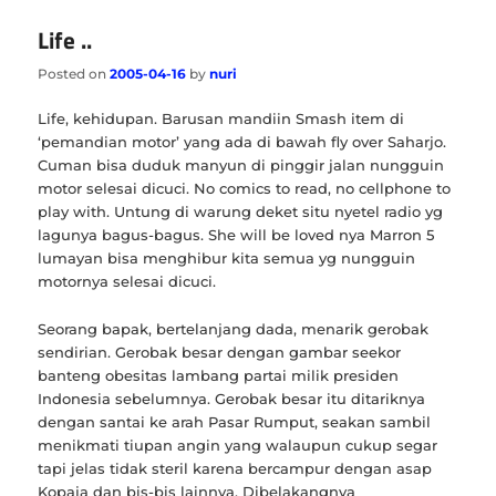
Life ..
Posted on
2005-04-16
by
nuri
Life, kehidupan. Barusan mandiin Smash item di
‘pemandian motor’ yang ada di bawah fly over Saharjo.
Cuman bisa duduk manyun di pinggir jalan nungguin
motor selesai dicuci. No comics to read, no cellphone to
play with. Untung di warung deket situ nyetel radio yg
lagunya bagus-bagus. She will be loved nya Marron 5
lumayan bisa menghibur kita semua yg nungguin
motornya selesai dicuci.
Seorang bapak, bertelanjang dada, menarik gerobak
sendirian. Gerobak besar dengan gambar seekor
banteng obesitas lambang partai milik presiden
Indonesia sebelumnya. Gerobak besar itu ditariknya
dengan santai ke arah Pasar Rumput, seakan sambil
menikmati tiupan angin yang walaupun cukup segar
tapi jelas tidak steril karena bercampur dengan asap
Kopaja dan bis-bis lainnya. Dibelakangnya