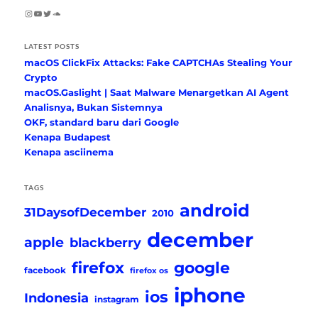
Instagram
YouTube
Twitter
SoundCloud
LATEST POSTS
macOS ClickFix Attacks: Fake CAPTCHAs Stealing Your
Crypto
macOS.Gaslight | Saat Malware Menargetkan AI Agent
Analisnya, Bukan Sistemnya
OKF, standard baru dari Google
Kenapa Budapest
Kenapa asciinema
TAGS
android
31DaysofDecember
2010
december
apple
blackberry
firefox
google
facebook
firefox os
iphone
ios
Indonesia
instagram