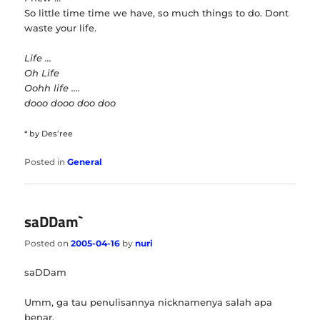
So little time time we have, so much things to do. Dont
waste your life.
Life …
Oh Life
Oohh life ….
dooo dooo doo doo
* by Des’ree
Posted in
General
saDDam`
Posted on
2005-04-16
by
nuri
saDDam
Umm, ga tau penulisannya nicknamenya salah apa
benar.