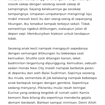
cowok cakep dengan seorang cewek cakep di
sampingnya. Sayang kelakuannya ga secakep
tampangnya. Umpatan-umpatanpun mengiringi laju
mobil mewah kecil itu dari orang-orang di sepanjang
tikungan. Ibu tersebut tampak terkejut sekali. Tidak
semestinya ngebut ditikungan, walaupun jalan di
depan sepi. Membunyikan klakson untuk tandapun
tidak.
Seorang anak kecil nampak mengayuh sepedanya
dengan semangat ditikungan itu beberapa saat
kemudian. Shuttle cock ditangan kanan, raket
badminton tergantung dipunggung. Kemudian, sebuah
sedan Honda New City merah nampak berbelok pelan
di depanku dari arah Balai Sudirman. Sopirnya seorang
ibu muda, sementara di jok belakang nampak beberapa
anak bertepuk tangan dengan gembira. Sepertinya
sedang menyanyi. Pikiranku mulai resah teringat
Eunice yang sedang tergolek di rumah sakit. Kamis
kemarin Rara bilang dia sepertinya menderita gejala
demam berdarah. Bahkan sampai mimisan. Demi Alloh