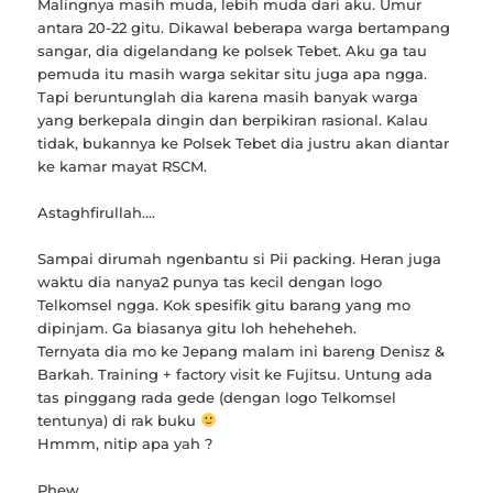
Malingnya masih muda, lebih muda dari aku. Umur
antara 20-22 gitu. Dikawal beberapa warga bertampang
sangar, dia digelandang ke polsek Tebet. Aku ga tau
pemuda itu masih warga sekitar situ juga apa ngga.
Tapi beruntunglah dia karena masih banyak warga
yang berkepala dingin dan berpikiran rasional. Kalau
tidak, bukannya ke Polsek Tebet dia justru akan diantar
ke kamar mayat RSCM.
Astaghfirullah….
Sampai dirumah ngenbantu si Pii packing. Heran juga
waktu dia nanya2 punya tas kecil dengan logo
Telkomsel ngga. Kok spesifik gitu barang yang mo
dipinjam. Ga biasanya gitu loh heheheheh.
Ternyata dia mo ke Jepang malam ini bareng Denisz &
Barkah. Training + factory visit ke Fujitsu. Untung ada
tas pinggang rada gede (dengan logo Telkomsel
tentunya) di rak buku
Hmmm, nitip apa yah ?
Phew …