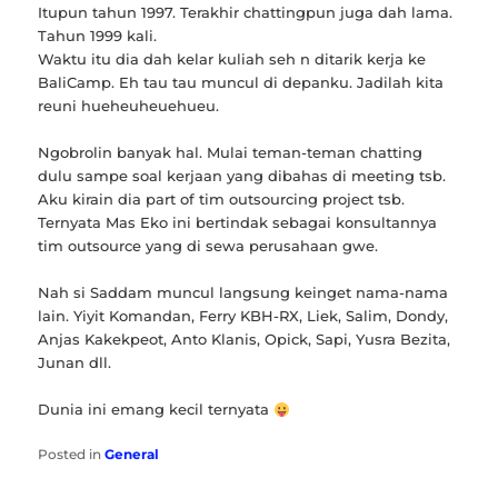
Itupun tahun 1997. Terakhir chattingpun juga dah lama.
Tahun 1999 kali.
Waktu itu dia dah kelar kuliah seh n ditarik kerja ke
BaliCamp. Eh tau tau muncul di depanku. Jadilah kita
reuni hueheuheuehueu.
Ngobrolin banyak hal. Mulai teman-teman chatting
dulu sampe soal kerjaan yang dibahas di meeting tsb.
Aku kirain dia part of tim outsourcing project tsb.
Ternyata Mas Eko ini bertindak sebagai konsultannya
tim outsource yang di sewa perusahaan gwe.
Nah si Saddam muncul langsung keinget nama-nama
lain. Yiyit Komandan, Ferry KBH-RX, Liek, Salim, Dondy,
Anjas Kakekpeot, Anto Klanis, Opick, Sapi, Yusra Bezita,
Junan dll.
Dunia ini emang kecil ternyata
Posted in
General