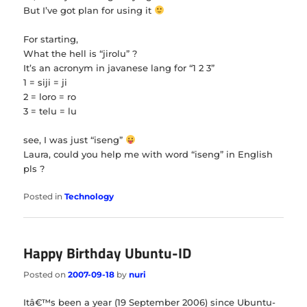
But I’ve got plan for using it
For starting,
What the hell is “jirolu” ?
It’s an acronym in javanese lang for “1 2 3”
1 = siji = ji
2 = loro = ro
3 = telu = lu
see, I was just “iseng”
Laura, could you help me with word “iseng” in English
pls ?
Posted in
Technology
Happy Birthday Ubuntu-ID
Posted on
2007-09-18
by
nuri
Itâ€™s been a year (19 September 2006) since Ubuntu-