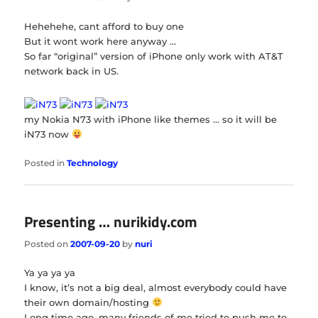
Hehehehe, cant afford to buy one
But it wont work here anyway …
So far “original” version of iPhone only work with AT&T
network back in US.
my Nokia N73 with iPhone like themes … so it will be
iN73 now
Posted in
Technology
Presenting … nurikidy.com
Posted on
2007-09-20
by
nuri
Ya ya ya ya
I know, it’s not a big deal, almost everybody could have
their own domain/hosting
Long time ago, many friends of me tried to push me to