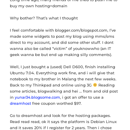
buy my own hosting+domain
Why bother? That’s what I thought
I feel comfortable with blogger.com/blogspot.com, I’ve
made some widgets to post my blog using mms/sms
direct to my account, and did some other stuff. I dont
wanna also be called “victim” of youknowwho (an IT
geek wanna be but end up making silly comments).
Well, I just bought a (used) Dell D600, finish installing
Ubuntu 7.04. Everything work fine, and i will give that
notebook to my brother in Malang the next few weeks.
Back to my Thinkpad and online using 3G
Reading
some articles, blogwalking and hei … from and old post
in
yunar34.blogsome.com
, i got an offer to use a
dreamhost
free coupon worthed $97.
Go to dreamhost and look for the hosting packages.
Read read read, ok it says the platform is Debian Linux
and it saves 20% if I register for 2 years. Then i chose