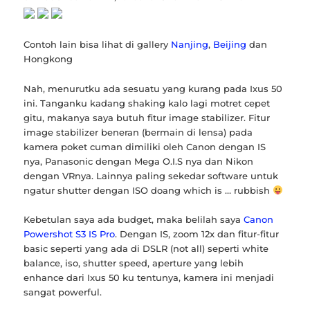
Contoh lain bisa lihat di gallery
Nanjing
,
Beijing
dan
Hongkong
Nah, menurutku ada sesuatu yang kurang pada Ixus 50
ini. Tanganku kadang shaking kalo lagi motret cepet
gitu, makanya saya butuh fitur image stabilizer. Fitur
image stabilizer beneran (bermain di lensa) pada
kamera poket cuman dimiliki oleh Canon dengan IS
nya, Panasonic dengan Mega O.I.S nya dan Nikon
dengan VRnya. Lainnya paling sekedar software untuk
ngatur shutter dengan ISO doang which is … rubbish
Kebetulan saya ada budget, maka belilah saya
Canon
Powershot S3 IS Pro
. Dengan IS, zoom 12x dan fitur-fitur
basic seperti yang ada di DSLR (not all) seperti white
balance, iso, shutter speed, aperture yang lebih
enhance dari Ixus 50 ku tentunya, kamera ini menjadi
sangat powerful.