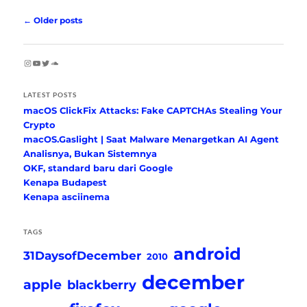
Post
←
Older posts
navigation
Instagram
YouTube
Twitter
SoundCloud
LATEST POSTS
macOS ClickFix Attacks: Fake CAPTCHAs Stealing Your
Crypto
macOS.Gaslight | Saat Malware Menargetkan AI Agent
Analisnya, Bukan Sistemnya
OKF, standard baru dari Google
Kenapa Budapest
Kenapa asciinema
TAGS
android
31DaysofDecember
2010
december
apple
blackberry