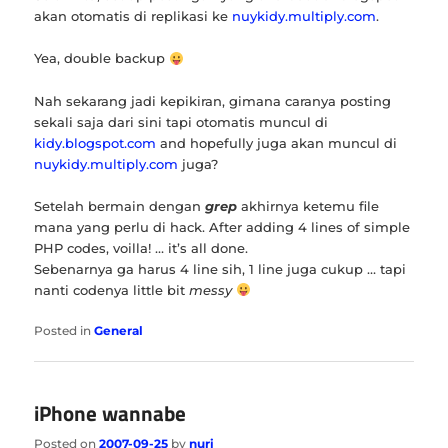
akan otomatis di replikasi ke
nuykidy.multiply.com
.
Yea, double backup
Nah sekarang jadi kepikiran, gimana caranya posting
sekali saja dari sini tapi otomatis muncul di
kidy.blogspot.com
and hopefully juga akan muncul di
nuykidy.multiply.com
juga?
Setelah bermain dengan
grep
akhirnya ketemu file
mana yang perlu di hack. After adding 4 lines of simple
PHP codes, voilla! … it’s all done.
Sebenarnya ga harus 4 line sih, 1 line juga cukup … tapi
nanti codenya little bit
messy
Posted in
General
iPhone wannabe
Posted on
2007-09-25
by
nuri