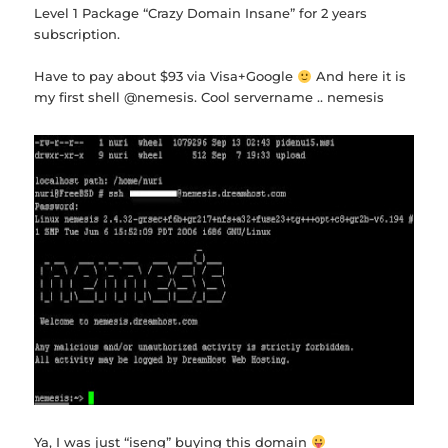
Level 1 Package “Crazy Domain Insane” for 2 years
subscription.
Have to pay about $93 via Visa+Google
And here it is
my first shell @nemesis. Cool servername .. nemesis
Ya, I was just “iseng” buying this domain