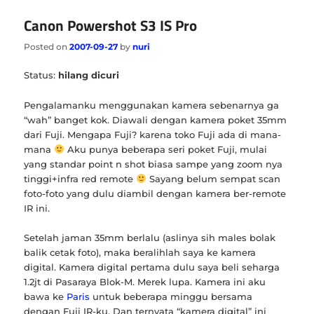
Canon Powershot S3 IS Pro
Posted on
2007-09-27
by
nuri
Status:
hilang dicuri
Pengalamanku menggunakan kamera sebenarnya ga
“wah” banget kok. Diawali dengan kamera poket 35mm
dari Fuji. Mengapa Fuji? karena toko Fuji ada di mana-
mana
Aku punya beberapa seri poket Fuji, mulai
yang standar point n shot biasa sampe yang zoom nya
tinggi+infra red remote
Sayang belum sempat scan
foto-foto yang dulu diambil dengan kamera ber-remote
IR ini.
Setelah jaman 35mm berlalu (aslinya sih males bolak
balik cetak foto), maka beralihlah saya ke kamera
digital. Kamera digital pertama dulu saya beli seharga
1.2jt di Pasaraya Blok-M. Merek lupa. Kamera ini aku
bawa ke
Paris
untuk beberapa minggu bersama
dengan Fuji IR-ku. Dan ternyata “kamera digital” ini