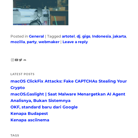
Posted in
General
|
Tagged
artotel
,
dj
,
gigs
,
Indonesia
,
jakarta
,
mozilla
,
party
,
webmaker
|
Leave a reply
Instagram
YouTube
Twitter
SoundCloud
LATEST POSTS
macOS ClickFix Attacks: Fake CAPTCHAs Stealing Your
Crypto
macOS.Gaslight | Saat Malware Menargetkan AI Agent
Analisnya, Bukan Sistemnya
OKF, standard baru dari Google
Kenapa Budapest
Kenapa asciinema
TAGS