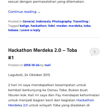
sesuai dengan permasalahan yang ditemakan.
Continue reading
→
Posted in
General
,
Indonesia
,
Photography
,
Travelling
|
Tagged
balige
,
hackathon
,
itdel
,
medan
,
merdeka
,
toba
,
tobasa
|
Leave a reply
Hackathon Merdeka 2.0 – Toba
5
#1
Posted on
2015-10-24
by
nuri
Laguboti, 24 Oktober 2015
2 hari ini saya mendapatkan kesempatan untuk
kembali berkunjung ke Danau Toba. Bukan buat
liburan kok. Kali ini saya dan Fay mendapat kehormatan
untuk menjadi bagian kecil dari kegiatan
Hackathon
Merdeka 2.0
untuk wilayah Toba yang diadakan di