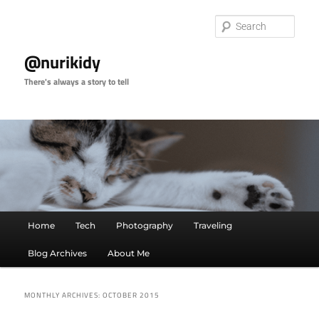
Skip
Skip
to
to
Sear
primary
secondary
content
content
@nurikidy
There's always a story to tell
Main
Home
Tech
Photography
Traveling
menu
Blog Archives
About Me
MONTHLY ARCHIVES:
OCTOBER 2015