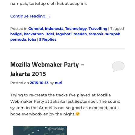
nampak, tertutup oleh kabut asap ini.
Continue reading
→
Posted in
General
,
Indonesia
,
Technology
,
Travelling
|
Tagged
balige
,
hackathon
,
itdel
,
laguboti
,
medan
,
samosir
,
sumpah
pemuda
,
toba
|
5
Replies
Mozilla Webmaker Party –
Jakarta 2015
Posted on
2015-10-13
by
nuri
Trying to re-create the tracks I’ve played at Mozilla
Webmaker Party at Jakarta last September. The sound
system in the Artotel is not so good as expected, but i
hope everybody enjoy the night