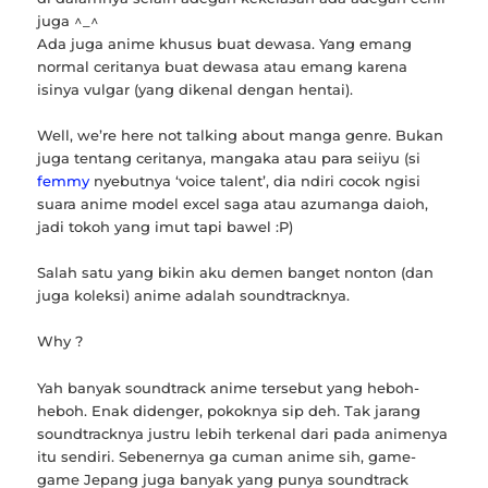
juga ^_^
Ada juga anime khusus buat dewasa. Yang emang
normal ceritanya buat dewasa atau emang karena
isinya vulgar (yang dikenal dengan hentai).
Well, we’re here not talking about manga genre. Bukan
juga tentang ceritanya, mangaka atau para seiiyu (si
femmy
nyebutnya ‘voice talent’, dia ndiri cocok ngisi
suara anime model excel saga atau azumanga daioh,
jadi tokoh yang imut tapi bawel :P)
Salah satu yang bikin aku demen banget nonton (dan
juga koleksi) anime adalah soundtracknya.
Why ?
Yah banyak soundtrack anime tersebut yang heboh-
heboh. Enak didenger, pokoknya sip deh. Tak jarang
soundtracknya justru lebih terkenal dari pada animenya
itu sendiri. Sebenernya ga cuman anime sih, game-
game Jepang juga banyak yang punya soundtrack