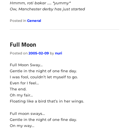
Hmmm, roti bakar ….. *yummy*
Ow, Manchester derby has just started
Posted in
General
Full Moon
Posted on
2005-02-09
by
nuri
Full Moon Sway…
Gentle in the night of one fine day.
I was fool, couldn’t let myself to go.
Even for I feel…
The end.
Oh my fair…
Floating like a bird that’s in her wings.
Full moon sways…
Gentle in the night of one fine day.
On my way…