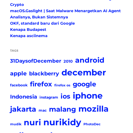
Crypto
macOS.Gaslight | Saat Malware Menargetkan AI Agent
Analisnya, Bukan Sistemnya
OKF, standard baru dari Google
Kenapa Budapest
Kenapa asciinema
TAGS
android
31DaysofDecember
2010
december
apple
blackberry
firefox
google
facebook
firefox os
iphone
ios
Indonesia
instagram
mozilla
jakarta
malang
mac
nurikidy
nuri
mudik
PhotoDec