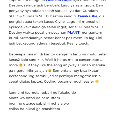
Destiny, semua jadi berubah. Lagu yang anggun. Dan
penyanyinya adalah salah satu seiiyu dari Gundam
SEED & Gundam SEED Destiny sendiri.
Tanaka Rie
, dia
pengisi suara tokoh Lacus Clyne. Lagu ini muncul di
episode ke-7 (kalo ga salah inget) serial Gundam SEED
Destiny waktu pecahan-pecahan
PLANT
mengantam
bumi. Sutradaranya benar-benar pas memilih lagu ini
jadi backsound adegan tersebut. Really touch.
Beberapa hari ini di kantor dengerin lagu ini mulu, setel
keras2 kalo sore ^_^. Well it helps me to concentrate …
more
But they like the song anyway. Cuman mereka
ga ngerti liriknya ajah
Sementara nuy bisa ikutan
bersenandung sambil jari sepertinya mengetik lebih
cepat diatas laptop. Coding became much easier
konna ni tsumetai tobari no fukaku de
anata wa hitori de nemutteru
inori no utagoe sabishii nohara wo
chiisa na hikari ga terashiteta