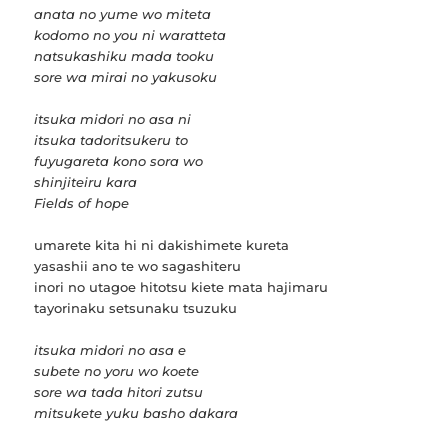
anata no yume wo miteta
kodomo no you ni waratteta
natsukashiku mada tooku
sore wa mirai no yakusoku
itsuka midori no asa ni
itsuka tadoritsukeru to
fuyugareta kono sora wo
shinjiteiru kara
Fields of hope
umarete kita hi ni dakishimete kureta
yasashii ano te wo sagashiteru
inori no utagoe hitotsu kiete mata hajimaru
tayorinaku setsunaku tsuzuku
itsuka midori no asa e
subete no yoru wo koete
sore wa tada hitori zutsu
mitsukete yuku basho dakara