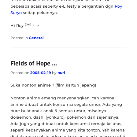
beberapa acara seperty e-Lifestyle bergantian dgn
Roy
Suryo
setiap pekannya.
(tm)
Hi Roy
^_^
Posted in
General
Fields of Hope …
Posted on
2005-02-19
by
nuri
Suka nonton anime ? (film kartun jepang)
Nonton anime emang menyenangkan. Yah karena
anime dibuat untuk konsumsi segala umur. Ada yang
pure buat anak-anak & semua umur, misalnya
doraemon, dash! (yonkuro), pokemon dan sejenisnya.
Ada juga yang dibuat untuk konsumsi remaja ke atas,
seperti kebanyakan anime yang kita tonton. Yah karena
di dalamnya selain adegan kekerasan ada adegan echii