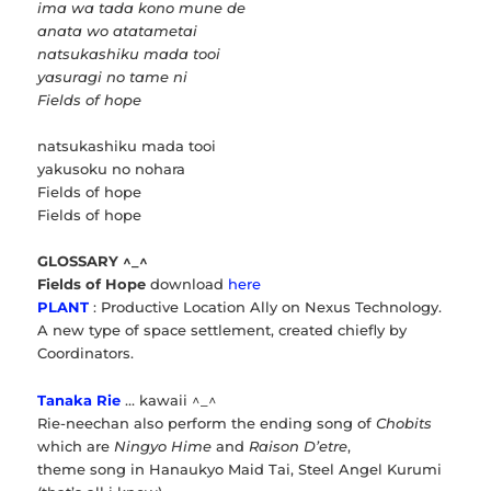
ima wa tada kono mune de
anata wo atatametai
natsukashiku mada tooi
yasuragi no tame ni
Fields of hope
natsukashiku mada tooi
yakusoku no nohara
Fields of hope
Fields of hope
GLOSSARY ^_^
Fields of Hope
download
here
PLANT
: Productive Location Ally on Nexus Technology.
A new type of space settlement, created chiefly by
Coordinators.
Tanaka Rie
… kawaii ^_^
Rie-neechan also perform the ending song of
Chobits
which are
Ningyo Hime
and
Raison D’etre
,
theme song in Hanaukyo Maid Tai, Steel Angel Kurumi