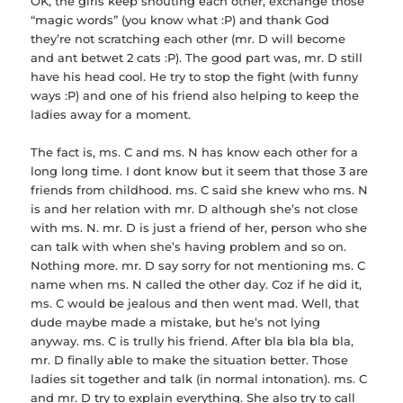
OK, the girls keep shouting each other, exchange those
“magic words” (you know what :P) and thank God
they’re not scratching each other (mr. D will become
and ant betwet 2 cats :P). The good part was, mr. D still
have his head cool. He try to stop the fight (with funny
ways :P) and one of his friend also helping to keep the
ladies away for a moment.
The fact is, ms. C and ms. N has know each other for a
long long time. I dont know but it seem that those 3 are
friends from childhood. ms. C said she knew who ms. N
is and her relation with mr. D although she’s not close
with ms. N. mr. D is just a friend of her, person who she
can talk with when she’s having problem and so on.
Nothing more. mr. D say sorry for not mentioning ms. C
name when ms. N called the other day. Coz if he did it,
ms. C would be jealous and then went mad. Well, that
dude maybe made a mistake, but he’s not lying
anyway. ms. C is trully his friend. After bla bla bla bla,
mr. D finally able to make the situation better. Those
ladies sit together and talk (in normal intonation). ms. C
and mr. D try to explain everything. She also try to call