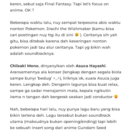
keren, sebut saja Final Fantasy. Tapi let’s focus on
anime. OK ?
Beberapa waktu lalu, nuy sempat terpesona abis waktu
nonton Pokemon: Jirachi the Wishmaker (kamu bisa
cari postingan nuy ttg itu di sini
). Ceritanya sih yah
gitu, bisa ditebak karena dah keseringan nonton
pokemon jadi tau alur ceritanya. Tapi yg bikin wah
adalah soundtracknya.
Chiisaki Mono
, dinyanyikan oleh
Asuca Hayashi
.
Aransemennya ala konser (lengkap dengan segala biola
sampe bunyi ‘bedug’ ^_^), liriknya ok, suara Asuca juga
keren. Lengkap deh. Dengerin lagunya bisa buat relax,
sampe ga sadar menajamin mata, kepala ngikutin
irama n tangan dah bergerak seakan jadi conductor
Nah, beberapa hari lalu, nuy punya lagu baru yang bisa
bikin terlena deh. Lagu tersebut bukan soundtrack
utama (maksudnya bukan opening/ending) tapi lebih
ke sebuah insert song dari anime Gundam Seed