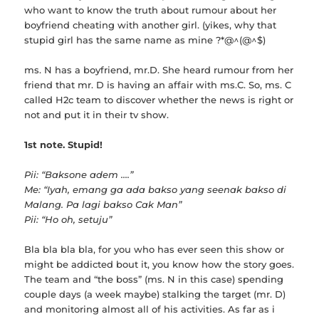
who want to know the truth about rumour about her
boyfriend cheating with another girl. (yikes, why that
stupid girl has the same name as mine ?*@^(@^$)
ms. N has a boyfriend, mr.D. She heard rumour from her
friend that mr. D is having an affair with ms.C. So, ms. C
called H2c team to discover whether the news is right or
not and put it in their tv show.
1st note. Stupid!
Pii: “Baksone adem ….”
Me: “Iyah, emang ga ada bakso yang seenak bakso di
Malang. Pa lagi bakso Cak Man”
Pii: “Ho oh, setuju”
Bla bla bla bla, for you who has ever seen this show or
might be addicted bout it, you know how the story goes.
The team and “the boss” (ms. N in this case) spending
couple days (a week maybe) stalking the target (mr. D)
and monitoring almost all of his activities. As far as i