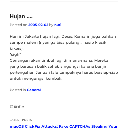
Hujan ….
Posted on
2005-02-02
by
nuri
Hari ini Jakarta hujan lagi. Deras. Kemarin juga bahkan
sampe malem (nyari ga bisa pulang .. nasib klasik
bikers).
*sigh*
Genangan akan timbul lagi di mana-mana. Mereka
yang barusan balik sehabis ngungsi karena banjir
pertengahan Januari lalu tampaknya harus bersiap-siap
untuk mengungsi kembali.
Posted in
General
Instagram
YouTube
Twitter
SoundCloud
LATEST POSTS
macOS ClickFix Attacks: Fake CAPTCHAs Stealing Your