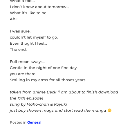
What a fool…
I don’t know about tomorrow…
What it’s like to be.
Ah~
I was sure,
couldn’t let myself to go.
Even thoght I feel…
The end.
Full moon sways…
Gentle in the night of one fine day.
you are there.
Smiling in my arms for all thoses years…
taken from anime Beck (i am about to finish download
the 17th episode)
sung by Maho-chan & Koyuki
just buy shonen magz and start read the manga
Posted in
General