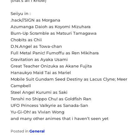
(that’s all i know)
Seiiyu in :
.hack//SIGN as Morgana
Azumanga Daioh as Koyomi Mizuhara
Burn-Up Scramble as Matsuri Tamagawa
Chobits as Chii
D.N.Angel as Towa-chan
Full Metal Panic! Fumoffu as Ren Mikihara
Gravitation as Ayaka Usami
Great Teacher Onizuka as Akane Fujita
Hanaukyo Maid Tai as Mariel
Mobile Suit Gundam Seed Destiny as Lacus Clyne; Meer
Campbell
Steel Angel Kurumi as Saki
Tenshi no Shippo Chu! as Goldfish Ran
UFO Princess Valkyrie as Sanada-San
Yu-Gi-Oh! as Vivian Wong
and many other animes that i haven’t seen yet
Posted in
General