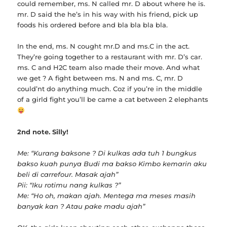
could remember, ms. N called mr. D about where he is.
mr. D said the he’s in his way with his friend, pick up
foods his ordered before and bla bla bla bla.
In the end, ms. N cought mr.D and ms.C in the act.
They’re going together to a restaurant with mr. D’s car.
ms. C and H2C team also made their move. And what
we get ? A fight between ms. N and ms. C, mr. D
could’nt do anything much. Coz if you’re in the middle
of a girld fight you’ll be came a cat between 2 elephants
2nd note. Silly!
Me: “Kurang baksone ? Di kulkas ada tuh 1 bungkus
bakso kuah punya Budi ma bakso Kimbo kemarin aku
beli di carrefour. Masak ajah”
Pii: “Iku rotimu nang kulkas ?”
Me: “Ho oh, makan ajah. Mentega ma meses masih
banyak kan ? Atau pake madu ajah”