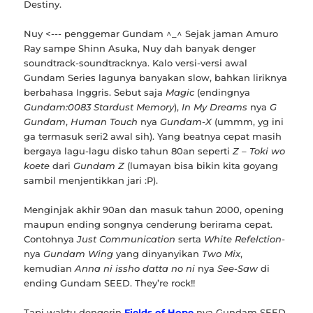
Destiny.
Nuy <--- penggemar Gundam ^_^ Sejak jaman Amuro
Ray sampe Shinn Asuka, Nuy dah banyak denger
soundtrack-soundtracknya. Kalo versi-versi awal
Gundam Series lagunya banyakan slow, bahkan liriknya
berbahasa Inggris. Sebut saja
Magic
(endingnya
Gundam:0083 Stardust Memory
),
In My Dreams
nya
G
Gundam
,
Human Touch
nya
Gundam-X
(ummm, yg ini
ga termasuk seri2 awal sih). Yang beatnya cepat masih
bergaya lagu-lagu disko tahun 80an seperti
Z – Toki wo
koete
dari
Gundam Z
(lumayan bisa bikin kita goyang
sambil menjentikkan jari :P).
Menginjak akhir 90an dan masuk tahun 2000, opening
maupun ending songnya cenderung berirama cepat.
Contohnya
Just Communication
serta
White Refelction
-
nya
Gundam Wing
yang dinyanyikan
Two Mix
,
kemudian
Anna ni issho datta no ni
nya
See-Saw
di
ending Gundam SEED. They’re rock!!
Tapi waktu dengerin
Fields of Hope
nya Gundam SEED