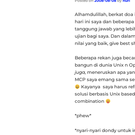
Posted on
2008-08-08
by
nuri
Alhamdulillah, berkat doa 
hari ini saya dan beberap
tanggung jawab yang lebih
ujian bagi saya. Dan dala
nilai yang baik, give best s
Beberapa rekan juga bec
bangun di dunia Unix n O
juga,
meneruskan apa yang 
MCP saya emang sama sekali
Kayanya saya harus refr
solusi berbasis Unix bas
combination
*phew*
*nyari-nyari dondy untuk i