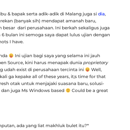
ibu & bapak serta adik-adik di Malang juga si
dia
,
a rekan (banyak sih) mendapat amanah baru,
 besar dari perusahaan. Ini berkah sekaligus juga
m 6 bulan ini semoga saya dapat lulus ujian dengan
hots I have.
anda
Ini ujian bagi saya yang selama ini jauh
pen Source, kini harus menapak dunia
proprietary
udah exist di perusahaan tercinta ini
Well,
 ga kepake all of these years, it;s time for that
esh otak untuk menjajaki suasana baru, solusi-
ed dan juga Ms Windows based
Could be a great
nputan, ada yang liat makhluk bulet itu?*