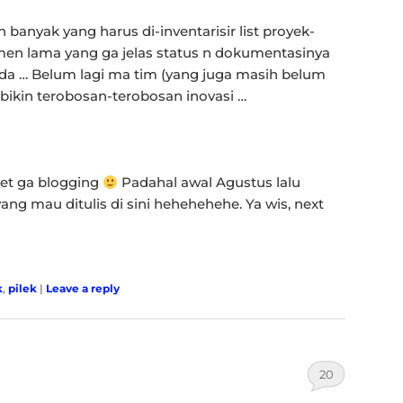
 banyak yang harus di-inventarisir list proyek-
men lama yang ga jelas status n dokumentasinya
ada … Belum lagi ma tim (yang juga masih belum
 bikin terobosan-terobosan inovasi …
et ga blogging
Padahal awal Agustus lalu
 yang mau ditulis di sini hehehehehe. Ya wis, next
k
,
pilek
|
Leave a reply
20