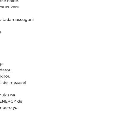
ake naide
tsuzukeru
o tadamassuguni
a
ga
 darou
kirou
i de, mezase!
muku na
 ENERGY de
moero yo