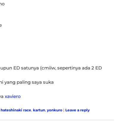
no
e
pun ED satunya (cmiiw, sepertinya ada 2 ED
ni yang paling saya suka
nya
xaviero
,
hateshinaki race
,
kartun
,
yonkuro
|
Leave a reply