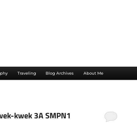
aphy
Traveling
Blog Archives
About Me
 kwek-kwek 3A SMPN1