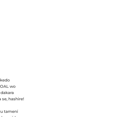
akedo
 GOAL wo
 dakara
se, hashire!
u tameni