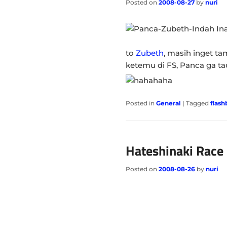
Posted on
2008-08-27
by
nuri
to
Zubeth
, masih inget 
ketemu di FS, Panca ga t
Posted in
General
|
Tagged
flash
Hateshinaki Race
Posted on
2008-08-26
by
nuri