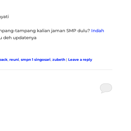
tampang-tampang kalian jaman SMP dulu?
Indah
au deh updatenya
back
,
reuni
,
smpn 1 singosari
,
zubeth
|
Leave a reply