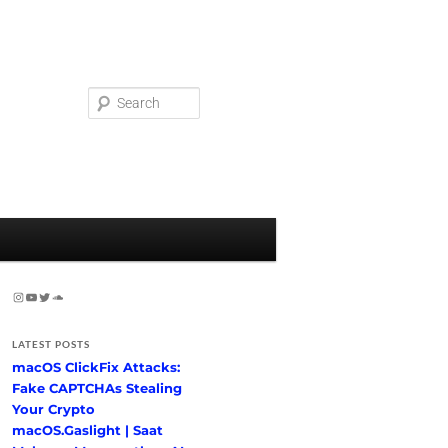
Search
Instagram
YouTube
Twitter
SoundCloud
LATEST POSTS
macOS ClickFix Attacks:
Fake CAPTCHAs Stealing
Your Crypto
macOS.Gaslight | Saat