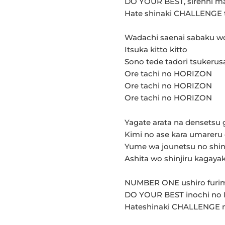
DO YOUR BEST, sirenni m
Hate shinaki CHALLENGE 
Wadachi saenai sabaku w
Itsuka kitto kitto
Sono tede tadori tsukerus
Ore tachi no HORIZON
Ore tachi no HORIZON
Ore tachi no HORIZON
Yagate arata na densetsu 
Kimi no ase kara umareru
Yume wa jounetsu no shin
Ashita wo shinjiru kagayak
NUMBER ONE ushiro furi
DO YOUR BEST inochi no
Hateshinaki CHALLENGE 