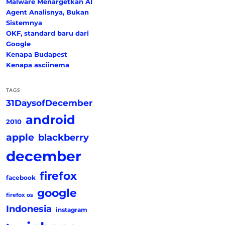
Malware Menargetkan AI
Agent Analisnya, Bukan
Sistemnya
OKF, standard baru dari
Google
Kenapa Budapest
Kenapa asciinema
TAGS
31DaysofDecember
android
2010
apple
blackberry
december
firefox
facebook
google
firefox os
Indonesia
instagram