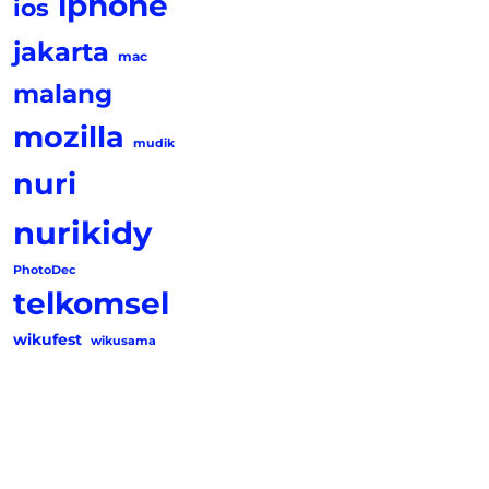
iphone
ios
jakarta
mac
malang
mozilla
mudik
nuri
nurikidy
PhotoDec
telkomsel
wikufest
wikusama