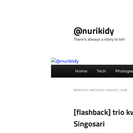
Skip
Skip
to
to
@nurikidy
primary
secondary
content
content
There's always a story to tell
Main
Home
Tech
Photogr
menu
MONTHLY ARCHIVES:
AUGUST 2008
[flashback] trio
Singosari