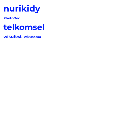
nurikidy
PhotoDec
telkomsel
wikufest
wikusama