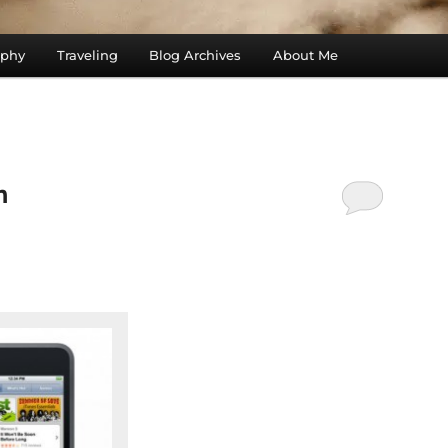
aphy
Traveling
Blog Archives
About Me
n