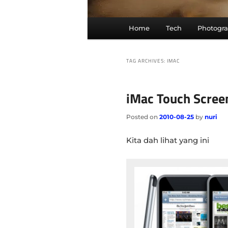
Main
Home
Tech
Photogr
menu
TAG ARCHIVES:
IMAC
iMac Touch Scree
Posted on
2010-08-25
by
nuri
Kita dah lihat yang ini