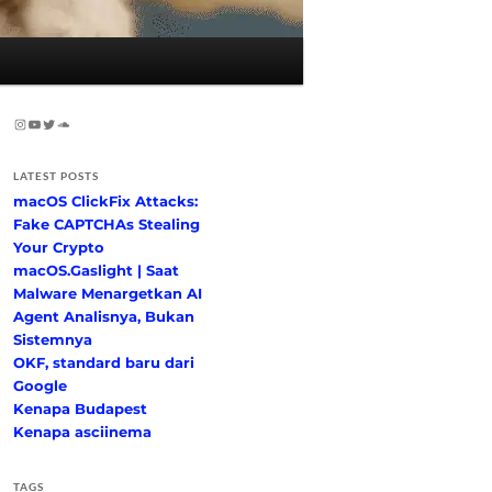
Instagram
YouTube
Twitter
SoundCloud
LATEST POSTS
macOS ClickFix Attacks:
Fake CAPTCHAs Stealing
Your Crypto
macOS.Gaslight | Saat
Malware Menargetkan AI
Agent Analisnya, Bukan
Sistemnya
OKF, standard baru dari
Google
Kenapa Budapest
Kenapa asciinema
TAGS