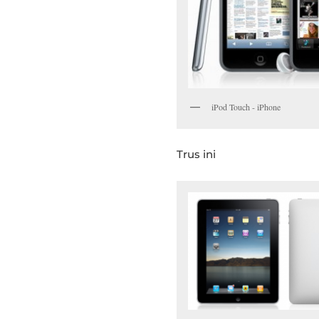
iPod Touch - iPhone
Trus ini