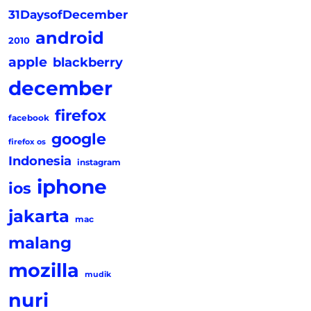
31DaysofDecember
android
2010
apple
blackberry
december
firefox
facebook
google
firefox os
Indonesia
instagram
iphone
ios
jakarta
mac
malang
mozilla
mudik
nuri