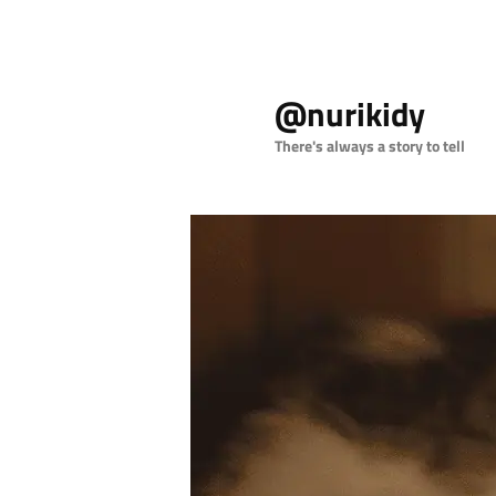
Skip
Skip
to
to
@nurikidy
primary
secondary
content
content
There's always a story to tell