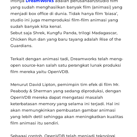
Intinya
DreamWorks
adalah perusahaan/studio film
yang sudah menghasilkan banyak film (animasi) yang
menjadi box office di dunia. Tidak hanya film ‘biasa’,
studio ini juga memproduksi film-film animasi yang
sudah banyak kita kenal.
Sebut saja Shrek, Kungfu Panda, trilogi Madagascar,
Chicken Run dan yang baru tayang adalah Rise of the
Guardians.
Terkait dengan animasi tadi, Dreamworks telah meng-
open source-kan salah satu perangkat lunak produksi
film mereka yaitu OpenVDB.
Menurut David Lipton, pemimpin tim efek di film Mr.
Peabody & Sherman yang sedang diproduksi, dengan
OpenVDB mereka dapat mengatasi masalah
keterbatasan memory yang selama ini terjadi. Hal ini
akan memungkinkan pembuatan gambar animasi
yang lebih detil sehingga akan meningkatkan kualitas
film animasi itu sendiri.
Sebagai contoh, OpenVDB telah menjadi teknologi