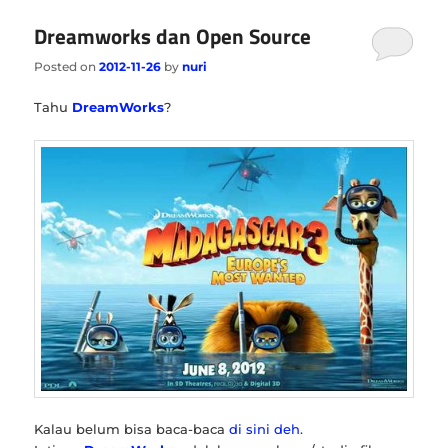
Dreamworks dan Open Source
Posted on
2012-11-26
by
nuri
Tahu
DreamWorks
?
Kalau belum bisa baca-baca
di sini deh
.