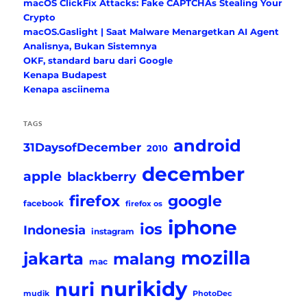
macOS ClickFix Attacks: Fake CAPTCHAs Stealing Your
Crypto
macOS.Gaslight | Saat Malware Menargetkan AI Agent
Analisnya, Bukan Sistemnya
OKF, standard baru dari Google
Kenapa Budapest
Kenapa asciinema
TAGS
android
31DaysofDecember
2010
december
apple
blackberry
firefox
google
facebook
firefox os
iphone
ios
Indonesia
instagram
mozilla
jakarta
malang
mac
nurikidy
nuri
mudik
PhotoDec