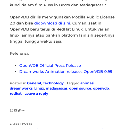
kunci dalam film Puss in Boots dan Madagascar 3.
OpenVDB dirilis menggunakan Mozilla Public License
2.0 dan bisa
didownload di sini
. Cuman, saat ini
OpenVDB baru teruji di RedHat Linux. Untuk varian
linux lainnya atau bahkan platform lain sih sepertinya
tinggal tunggu waktu saja.
Referensi:
OpenVDB Official Press Release
Dreamworks Animation releases OpenVDB 0.99
Posted in
General
,
Technology
|
Tagged
animasi
,
dreamworks
,
Linux
,
madagascar
,
open source
,
openvdb
,
redhat
|
Leave a reply
Instagram
YouTube
Twitter
SoundCloud
LATEST POSTS