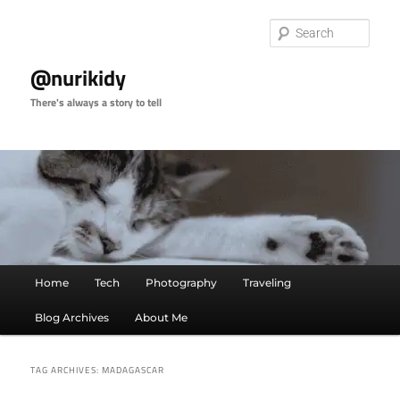
Skip
Skip
to
to
Sear
primary
secondary
content
content
@nurikidy
There's always a story to tell
Main
Home
Tech
Photography
Traveling
menu
Blog Archives
About Me
TAG ARCHIVES:
MADAGASCAR