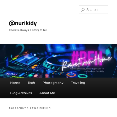
Skip
Skip
to
to
Sear
primary
secondary
content
content
@nurikidy
There's always a story to tell
Main
Home
Tech
Photography
Traveling
menu
Blog Archives
About Me
TAG ARCHIVES:
PASAR BURUNG