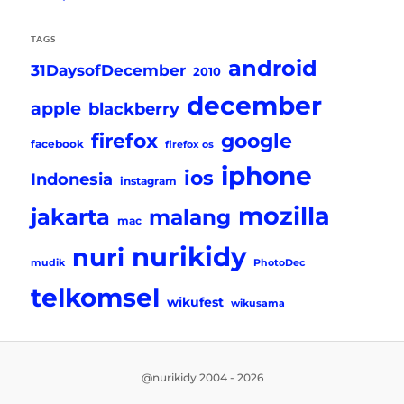
TAGS
android
31DaysofDecember
2010
december
apple
blackberry
firefox
google
facebook
firefox os
iphone
ios
Indonesia
instagram
mozilla
jakarta
malang
mac
nurikidy
nuri
mudik
PhotoDec
telkomsel
wikufest
wikusama
@nurikidy 2004 - 2026