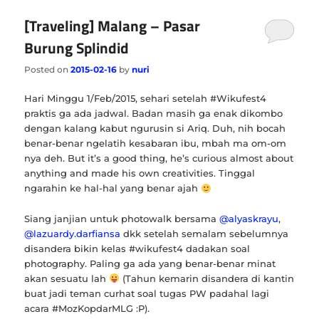
[Traveling] Malang – Pasar
Burung Splindid
Posted on
2015-02-16
by
nuri
Hari Minggu 1/Feb/2015, sehari setelah #Wikufest4
praktis ga ada jadwal. Badan masih ga enak dikombo
dengan kalang kabut ngurusin si Ariq. Duh, nih bocah
benar-benar ngelatih kesabaran ibu, mbah ma om-om
nya deh. But it’s a good thing, he’s curious almost about
anything and made his own creativities. Tinggal
ngarahin ke hal-hal yang benar ajah
Siang janjian untuk photowalk bersama
@alyaskrayu
,
@lazuardy.darfiansa
dkk setelah semalam sebelumnya
disandera bikin kelas #wikufest4 dadakan soal
photography. Paling ga ada yang benar-benar minat
akan sesuatu lah
(Tahun kemarin disandera di kantin
buat jadi teman curhat soal tugas PW padahal lagi
acara #MozKopdarMLG :P).