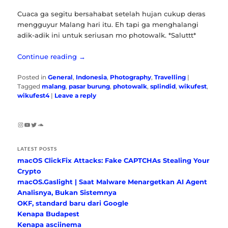
Cuaca ga segitu bersahabat setelah hujan cukup deras
mengguyur Malang hari itu. Eh tapi ga menghalangi
adik-adik ini untuk seriusan mo photowalk. *Saluttt*
Continue reading
→
Posted in
General
,
Indonesia
,
Photography
,
Travelling
|
Tagged
malang
,
pasar burung
,
photowalk
,
splindid
,
wikufest
,
wikufest4
|
Leave a reply
Instagram
YouTube
Twitter
SoundCloud
LATEST POSTS
macOS ClickFix Attacks: Fake CAPTCHAs Stealing Your
Crypto
macOS.Gaslight | Saat Malware Menargetkan AI Agent
Analisnya, Bukan Sistemnya
OKF, standard baru dari Google
Kenapa Budapest
Kenapa asciinema