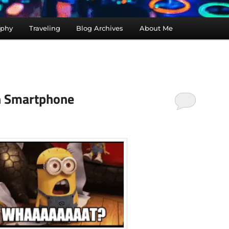
aphy
Traveling
Blog Archives
About Me
in Smartphone