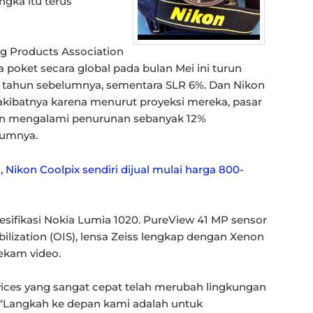
angka itu terus
g Products Association
 poket secara global pada bulan Mei ini turun
 tahun sebelumnya, sementara SLR 6%. Dan Nikon
akibatnya karena menurut proyeksi mereka, pasar
n mengalami penurunan sebanyak 12%
lumnya.
Nikon Coolpix sendiri dijual mulai harga 800-
pesifikasi Nokia Lumia 1020. PureView 41 MP sensor
ilization (OIS), lensa Zeiss lengkap dengan Xenon
ekam video.
ces yang sangat cepat telah merubah lingkungan
. “Langkah ke depan kami adalah untuk