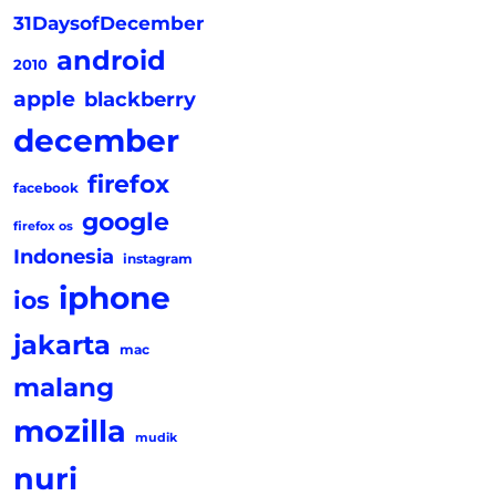
31DaysofDecember
android
2010
apple
blackberry
december
firefox
facebook
google
firefox os
Indonesia
instagram
iphone
ios
jakarta
mac
malang
mozilla
mudik
nuri