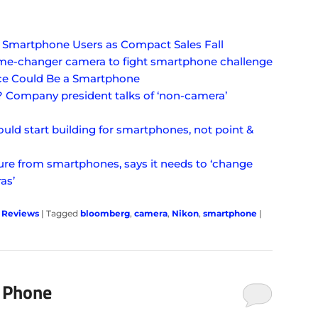
 Smartphone Users as Compact Sales Fall
me-changer camera to fight smartphone challenge
ice Could Be a Smartphone
 Company president talks of ‘non-camera’
could start building for smartphones, not point &
ure from smartphones, says it needs to ‘change
as’
,
Reviews
|
Tagged
bloomberg
,
camera
,
Nikon
,
smartphone
|
 Phone