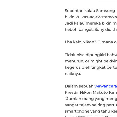
Sebentar, kalau Samsung ->
bikin kulkas-ac-tv-stereo
Jadi kalau mereka bikin m
heboh banget. Sony did tha
Lha kalo Nikon? Gimana c
Tidak bisa dipungkiri bah
menurun, or might be dyi
kegerus oleh tingkat per
naiknya.
Dalam sebuah
wawancara
Presdir Nikon Makoto Ki
“Jumlah orang yang meng
sangat tajam seiring pe
smartphone yang tahu kem