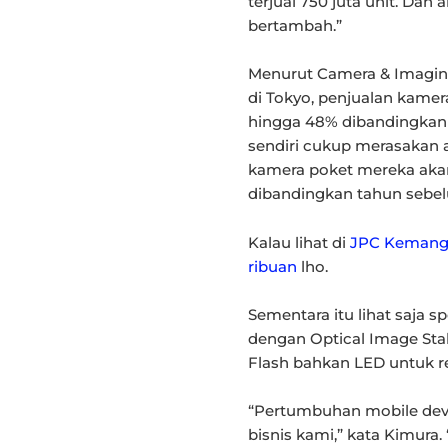
terjual 750 juta unit. Dan 
bertambah.”
Menurut Camera & Imagin
di Tokyo, penjualan kamera
hingga 48% dibandingkan
sendiri cukup merasakan 
kamera poket mereka aka
dibandingkan tahun sebe
Kalau lihat di
JPC Kemang, 
ribuan
lho.
Sementara itu lihat saja s
dengan Optical Image Stab
Flash bahkan LED untuk r
“Pertumbuhan mobile devi
bisnis kami,” kata Kimura