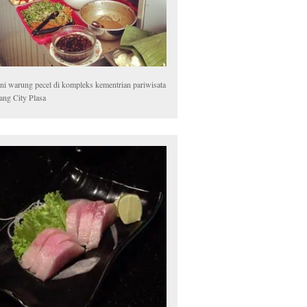
ni warung pecel di kompleks kementrian pariwisata
ang City Plasa