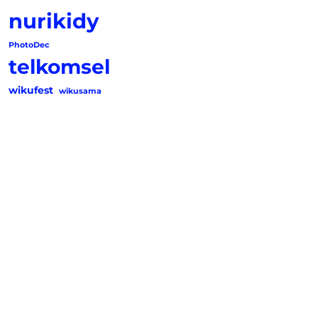
nurikidy
PhotoDec
telkomsel
wikufest
wikusama