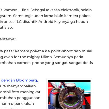
 kamera … fine. Sebagai raksasa elektronik, selain
 system, Samsung sudah lama bikin kamera poket.
irrorless ILC disuntik Android kayanya ga heboh-
t also.
eritanya?
wa pasar kamere poket a.k.a point-shoot dah mulai
ng even for the mighty Nikon. Semuanya pada
tumbahan camera-phone yang sangat-sangat dratis
 dengan Bloomberg,
mura menyampaikan
ambil foto meningkat
rtumbuhan penggunaan
arin diperkirakan