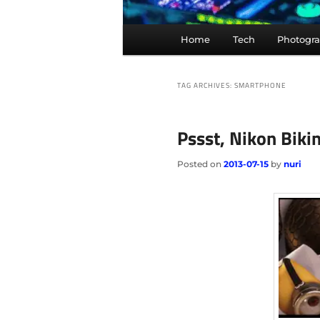
Main
Home
Tech
Photogr
menu
TAG ARCHIVES:
SMARTPHONE
Pssst, Nikon Bik
Posted on
2013-07-15
by
nuri