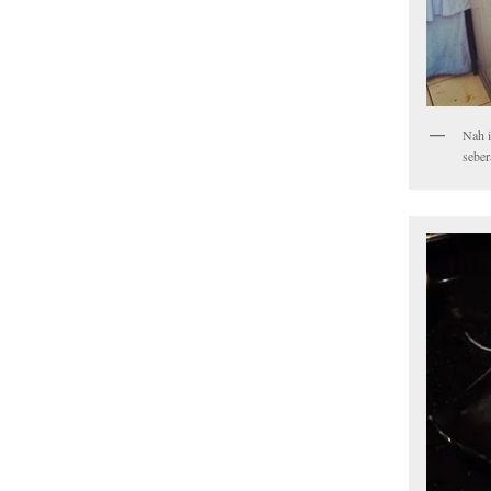
Nah i
seber