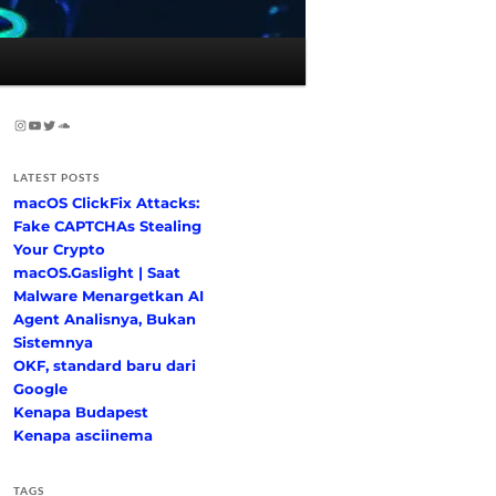
Instagram
YouTube
Twitter
SoundCloud
LATEST POSTS
macOS ClickFix Attacks:
Fake CAPTCHAs Stealing
Your Crypto
macOS.Gaslight | Saat
Malware Menargetkan AI
Agent Analisnya, Bukan
Sistemnya
OKF, standard baru dari
Google
Kenapa Budapest
Kenapa asciinema
TAGS