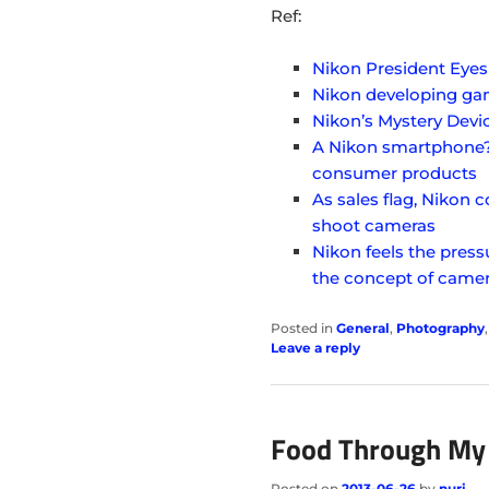
Ref:
Nikon President Eyes
Nikon developing ga
Nikon’s Mystery Dev
A Nikon smartphone?
consumer products
As sales flag, Nikon 
shoot cameras
Nikon feels the press
the concept of camer
Posted in
General
,
Photography
Leave a reply
Food Through My
Posted on
2013-06-26
by
nuri