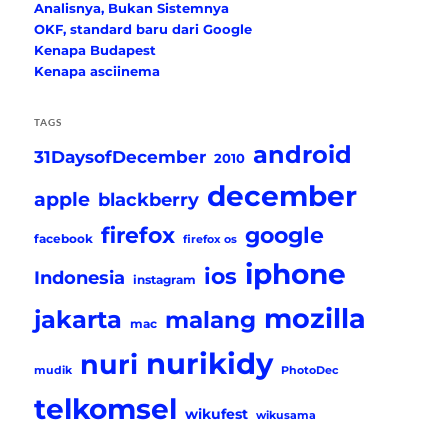
Analisnya, Bukan Sistemnya
OKF, standard baru dari Google
Kenapa Budapest
Kenapa asciinema
TAGS
android
31DaysofDecember
2010
december
apple
blackberry
firefox
google
facebook
firefox os
iphone
ios
Indonesia
instagram
mozilla
jakarta
malang
mac
nurikidy
nuri
mudik
PhotoDec
telkomsel
wikufest
wikusama