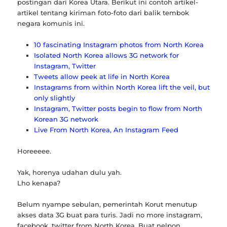
postingan dari Korea Utara. Berikut ini contoh artikel-
artikel tentang kiriman foto-foto dari balik tembok
negara komunis ini.
10 fascinating Instagram photos from North Korea
Isolated North Korea allows 3G network for
Instagram, Twitter
Tweets allow peek at life in North Korea
Instagrams from within North Korea lift the veil, but
only slightly
Instagram, Twitter posts begin to flow from North
Korean 3G network
Live From North Korea, An Instagram Feed
Horeeeee.
Yak, horenya udahan dulu yah.
Lho kenapa?
Belum nyampe sebulan, pemerintah Korut menutup
akses data 3G buat para turis. Jadi no more instagram,
facebook, twitter from North Korea. Buat nelpon