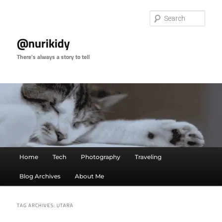
Skip
Skip
to
to
Sear
primary
secondary
content
content
@nurikidy
There's always a story to tell
Main
Home
Tech
Photography
Traveling
menu
Blog Archives
About Me
TAG ARCHIVES:
UTARA