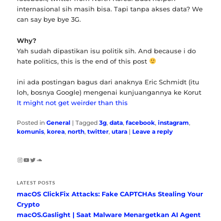
internasional sih masih bisa. Tapi tanpa akses data? We
can say bye bye 3G.
Why?
Yah sudah dipastikan isu politik sih. And because i do
hate politics, this is the end of this post
ini ada postingan bagus dari anaknya Eric Schmidt (itu
loh, bosnya Google) mengenai kunjuangannya ke Korut
It might not get weirder than this
Posted in
General
|
Tagged
3g
,
data
,
facebook
,
instagram
,
komunis
,
korea
,
north
,
twitter
,
utara
|
Leave a reply
Instagram
YouTube
Twitter
SoundCloud
LATEST POSTS
macOS ClickFix Attacks: Fake CAPTCHAs Stealing Your
Crypto
macOS.Gaslight | Saat Malware Menargetkan AI Agent