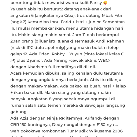
beruntung tidak mewarisi warna kulit Farisy
Ya usah abis itu berturut2 datang anak-anak dari
angkatan 6 (angkatannya Citra), trus datang Mbak Fitri
(angk.2) Kemudian Ibnu Farid + istri + junior. Sementara
Ilul mulai membakar ikan, menu utama hidangan hari
itu. Makin siang makin ramai. Jam 11 dah berkumpul
20an orang (diluar istri & anak) Termasuk Andi Rahman
(nick di IRC dulu apel-mlg) yang makin bulet n tetep
gelap :P. Ada Erfan, Robby + Yuyun (cinta lokasi kelas C
:P) plus 2 junior. Ada Nining -cewek aktifis WBC-
dengan Kharisma full modifnya dll dll dll.
Acara kemudian dibuka, saling kenalan dulu terutama
dengan yang angkatannya beda jauh. Abis itu dilanjut
dengan makan-makan. Ada bakso, es buah, nasi + lalap
+ ikan bakar dll. Makin siang yang datang makin
banyak. Angkatan 8 yang sebelumnya ngumpul di
rumah salah satu temen mereka di Sawojajar langsung
gabung.
Ada Azis dengan Ninja RR itemnya, Arifandy dengan
CBR 150 kuningnya, Dedy nongol dengan F150 nya …
wah pokoknya rombongan Tur Mudik Wikusama 2006