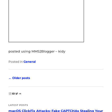
posted using MMS2Blogger – kidy
Posted in
General
Post
←
Older posts
navigation
Instagram
YouTube
Twitter
SoundCloud
LATEST POSTS
macOS ClickFix Attacks: Fake CAPTCHAs Stealing Your