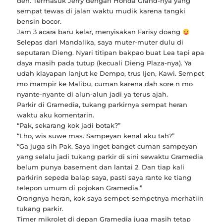
deh. Termasuk Jerry dengan Honda Grand-nya yang
sempat tewas di jalan waktu mudik karena tangki
bensin bocor.
Jam 3 acara baru kelar, menyisakan Farisy doang
Selepas dari Mandalika, saya muter-muter dulu di
seputaran Dieng. Nyari titipan bakpao buat Lea tapi apa
daya masih pada tutup (kecuali Dieng Plaza-nya). Ya
udah klayapan lanjut ke Dempo, trus Ijen, Kawi. Sempet
mo mampir ke Malibu, cuman karena dah sore n mo
nyante-nyante di alun-alun jadi ya terus ajah.
Parkir di Gramedia, tukang parkirnya sempat heran
waktu aku komentarin.
“Pak, sekarang kok jadi botak?”
“Lho, wis suwe mas. Sampeyan kenal aku tah?”
“Ga juga sih Pak. Saya inget banget cuman sampeyan
yang selalu jadi tukang parkir di sini sewaktu Gramedia
belum punya basement dan lantai 2. Dan tiap kali
parkirin sepeda balap saya, pasti saya rante ke tiang
telepon umum di pojokan Gramedia.”
Orangnya heran, kok saya sempet-sempetnya merhatiin
tukang parkir.
Timer mikrolet di depan Gramedia juga masih tetap