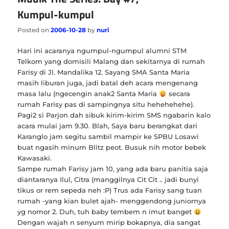
Kumpul-kumpul
Posted on
2006-10-28
by
nuri
Hari ini acaranya ngumpul-ngumpul alumni STM
Telkom yang domisili Malang dan sekitarnya di rumah
Farisy di Jl. Mandalika 12. Sayang SMA Santa Maria
masih liburan juga, jadi batal deh acara mengenang
masa lalu (ngecengin anak2 Santa Maria
secara
rumah Farisy pas di sampingnya situ hehehehehe).
Pagi2 si Parjon dah sibuk kirim-kirim SMS ngabarin kalo
acara mulai jam 9.30. Blah, Saya baru berangkat dari
Karanglo jam segitu sambil mampir ke SPBU Losawi
buat ngasih minum Blitz peot. Busuk nih motor bebek
Kawasaki.
Sampe rumah Farisy jam 10, yang ada baru panitia saja
diantaranya Ilul, Citra (manggilnya Cit Cit .. jadi bunyi
tikus or rem sepeda neh :P) Trus ada Farisy sang tuan
rumah -yang kian bulet ajah- menggendong juniornya
yg nomor 2. Duh, tuh baby tembem n imut banget
Dengan wajah n senyum mirip bokapnya, dia sangat