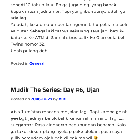
seperti 10 tahun lalu. Eh ga juga ding, yang bapak-
bapak masih jadi timer. Tapi yang ibu-ibunya udah ga
ada lagi.
Ya udah, ke alun-alun bentar ngemil tahu petis ma beli
es puter. Sebagai akibatnya sekarang saya jadi batuk-
batuk :(. Ke ATM di Sarinah, trus balik ke Gramedia beli
Twins nomor 32.
Udah pulang deh.
Posted in
General
Mudik The Series: Day #6, Ujan
Posted on
2006-10-27
by
nuri
Abis Jum’atan rencana mo jalan lagi. Tapi karena gerah
gbt
bgt, jadinya belok balik ke rumah n mandi lagi …..
suegarrrrrr. Rasa air daerah pegunungan beneran. Kalo
ga takut dikemplang nyokap pake ulekan, pasti saya
pilih berendem ajah deh di bak mandi