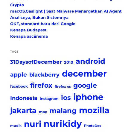
Crypto
macOS.Gaslight | Saat Malware Menargetkan AI Agent
Analisnya, Bukan Sistemnya
OKF, standard baru dari Google
Kenapa Budapest
Kenapa asciinema
TAGS
android
31DaysofDecember
2010
december
apple
blackberry
firefox
google
facebook
firefox os
iphone
ios
Indonesia
instagram
mozilla
jakarta
malang
mac
nurikidy
nuri
mudik
PhotoDec