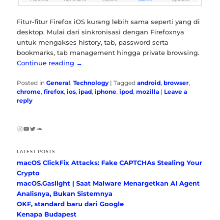
Fitur-fitur Firefox iOS kurang lebih sama seperti yang di
desktop. Mulai dari sinkronisasi dengan Firefoxnya
untuk mengakses history, tab, password serta
bookmarks, tab management hingga private browsing.
Continue reading
→
Posted in
General
,
Technology
|
Tagged
android
,
browser
,
chrome
,
firefox
,
ios
,
ipad
,
iphone
,
ipod
,
mozilla
|
Leave a
reply
Instagram
YouTube
Twitter
SoundCloud
LATEST POSTS
macOS ClickFix Attacks: Fake CAPTCHAs Stealing Your
Crypto
macOS.Gaslight | Saat Malware Menargetkan AI Agent
Analisnya, Bukan Sistemnya
OKF, standard baru dari Google
Kenapa Budapest