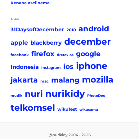
Kenapa asciinema
TAGS
android
31DaysofDecember
2010
december
apple
blackberry
firefox
google
facebook
firefox os
iphone
ios
Indonesia
instagram
mozilla
jakarta
malang
mac
nurikidy
nuri
mudik
PhotoDec
telkomsel
wikufest
wikusama
@nurikidy 2004 - 2026