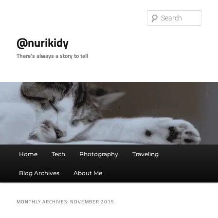
Skip
Skip
to
to
Sear
primary
secondary
content
content
@nurikidy
There's always a story to tell
Main
Home
Tech
Photography
Traveling
menu
Blog Archives
About Me
MONTHLY ARCHIVES:
NOVEMBER 2015