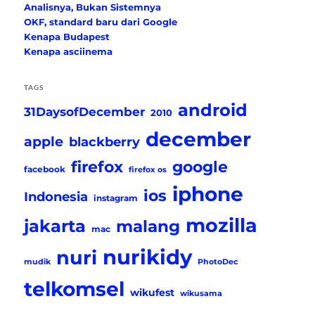
Analisnya, Bukan Sistemnya
OKF, standard baru dari Google
Kenapa Budapest
Kenapa asciinema
TAGS
android
31DaysofDecember
2010
december
apple
blackberry
firefox
google
facebook
firefox os
iphone
ios
Indonesia
instagram
mozilla
jakarta
malang
mac
nurikidy
nuri
mudik
PhotoDec
telkomsel
wikufest
wikusama