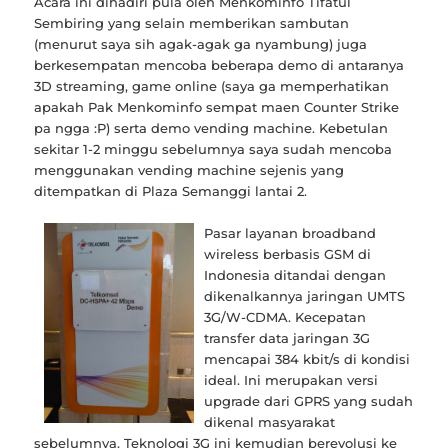
Acara ini dihadiri pula oleh Menkominfo Tifatul
Sembiring yang selain memberikan sambutan
(menurut saya sih agak-agak ga nyambung) juga
berkesempatan mencoba beberapa demo di antaranya
3D streaming, game online (saya ga memperhatikan
apakah Pak Menkominfo sempat maen Counter Strike
pa ngga :P) serta demo vending machine. Kebetulan
sekitar 1-2 minggu sebelumnya saya sudah mencoba
menggunakan vending machine sejenis yang
ditempatkan di Plaza Semanggi lantai 2.
Pasar layanan broadband
wireless berbasis GSM di
Indonesia ditandai dengan
dikenalkannya jaringan UMTS
3G/W-CDMA. Kecepatan
transfer data jaringan 3G
mencapai 384 kbit/s di kondisi
ideal. Ini merupakan versi
upgrade dari GPRS yang sudah
dikenal masyarakat
sebelumnya. Teknologi 3G ini kemudian berevolusi ke