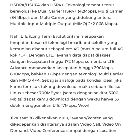
HSDPA/HSUPA dan HSPA+. Teknologi tersebut terus
berevolusi ke Dual Carrier HSPA+ (42Mbps), Multi Carrier
(84Mbps), dan Multi Carrier yang didukung antena
Multiple Input Multiple Output (MIMO) 2×2 (168 Mbps).
Nah, LTE (Long Term Evolution) ini merupakan
lompatan besar di teknologi broadband celuller yang
kemudian disebut sebagai pre-4G (masih belum full 4G
kok ^_^). Dengan LTE, layanan data dapat diakses
dengan kecepatan hingga 172 Mbps, sementara LTE
Advance menawarkan kecepatan hingga 300Mbps,
600Mbps, bahkan 1 Gbps dengan teknologi Multi Carrier
dan MIMO 4×4. Sebagai analogi pada kondisi ideal, jika
kamu termsuk tukang download, maka sebuah file iso
Linux sebesar 700MBytes (setara dengan sekitar 5600
Mbits) dapat kamu download dengan waktu hanya 33
detik menggunakan LTE 17Mbps. Wow!
Jika saat 3G dikenalkan dulu, layanan/konten yang
dikedepankan diantaranya adalah Video Call, Video On
Demand, Video Conference sampai dengan Location