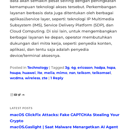
data akan semakin pesat seiring dengan peningkatan
kemampuan teknologi akses tersebut. Perkembangan
layanan berbasis data juga ditentukan oleh berbagai
aplikasi/service layer, seperti: teknologi IP Multimedia
Subsystem (IMS), Service Delivery Platform (SDP), dan
Cloud Computing. Di sisi lain, untuk mengembangkan
berbagai layanan ke depan, operator membutuhkan
dukungan dari mitra kerja, seperti: penyedia konten,
aplikasi, dan tentu saja adalah penyedia
device/terminal aksesnya.
Posted in
Technology
|
Tagged
3g
,
4g
,
ericsson
,
hsdpa
,
hspa
,
hsupa
,
huawei
,
lte
,
melia
,
mimo
,
nsn
,
telkom
,
telkomsel
,
wcdma
,
wireless
,
zte
|
1
Reply
Instagram
YouTube
Twitter
SoundCloud
LATEST POSTS
macOS ClickFix Attacks: Fake CAPTCHAs Stealing Your
Crypto
macOS.Gaslight | Saat Malware Menargetkan AI Agent