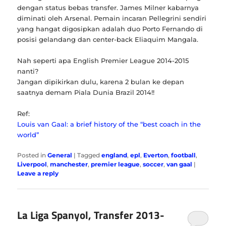
dengan status bebas transfer. James Milner kabarnya
diminati oleh Arsenal. Pemain incaran Pellegrini sendiri
yang hangat digosipkan adalah duo Porto Fernando di
posisi gelandang dan center-back Eliaquim Mangala.
Nah seperti apa English Premier League 2014-2015
nanti?
Jangan dipikirkan dulu, karena 2 bulan ke depan
saatnya demam Piala Dunia Brazil 2014!!
Ref:
Louis van Gaal: a brief history of the “best coach in the
world”
Posted in
General
|
Tagged
england
,
epl
,
Everton
,
football
,
Liverpool
,
manchester
,
premier league
,
soccer
,
van gaal
|
Leave a reply
La Liga Spanyol, Transfer 2013-