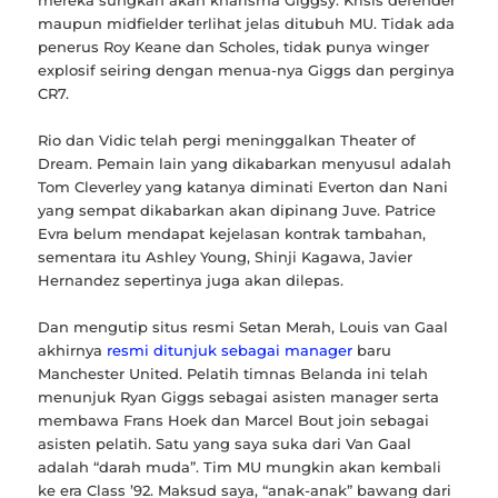
maupun midfielder terlihat jelas ditubuh MU. Tidak ada
penerus Roy Keane dan Scholes, tidak punya winger
explosif seiring dengan menua-nya Giggs dan perginya
CR7.
Rio dan Vidic telah pergi meninggalkan Theater of
Dream. Pemain lain yang dikabarkan menyusul adalah
Tom Cleverley yang katanya diminati Everton dan Nani
yang sempat dikabarkan akan dipinang Juve. Patrice
Evra belum mendapat kejelasan kontrak tambahan,
sementara itu Ashley Young, Shinji Kagawa, Javier
Hernandez sepertinya juga akan dilepas.
Dan mengutip situs resmi Setan Merah, Louis van Gaal
akhirnya
resmi ditunjuk sebagai manager
baru
Manchester United. Pelatih timnas Belanda ini telah
menunjuk Ryan Giggs sebagai asisten manager serta
membawa Frans Hoek dan Marcel Bout join sebagai
asisten pelatih. Satu yang saya suka dari Van Gaal
adalah “darah muda”. Tim MU mungkin akan kembali
ke era Class ’92. Maksud saya, “anak-anak” bawang dari