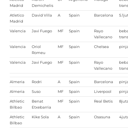
Madrid
Demichelis
trans
Atletico
David Villa
A
Spain
Barcelona
5.1ju
Madrid
Valencia
Javi Fuego
MF
Spain
Rayo
beb
Vallecano
trans
Valencia
Oriol
MF
Spain
Chelsea
pin
Romeu
Valencia
Javi Fuego
MF
Spain
Rayo
beb
Vallecano
trans
Almeria
Rodri
A
Spain
Barcelona
pin
Almeria
Suso
MF
Spain
Liverpool
pin
Athletic
Benat
MF
Spain
Real Betis
8jut
Bilbao
Etxebarria
Athletic
Kike Sola
A
Spain
Osasuna
4jut
Bilbao