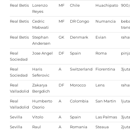
Real Betis
Lorenzo
MF
Chile
Huachipato
900
Reyes
Real Betis
Cedric
MF
DR Congo
Numancia
beb
Mabwati
trans
Real Betis
Stephan
GK
Denmark
Evian
raha
Andersen
Real
Jose Angel
DF
Spain
Roma
pin
Sociedad
Real
Haris
A
Switzerland
Fiorentina
3jut
Sociedad
Seferovic
Real
Zakarya
DF
Morocco
Lens
raha
Valladolid
Bergdich
Real
Humberto
A
Colombia
San Martin
1jut
Valladolid
Osorio
Sevilla
Vitolo
A
Spain
Las Palmas
3jut
Sevilla
Raul
A
Romania
Steaua
2jut