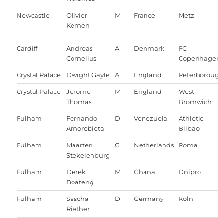
Newcastle
Olivier
M
France
Metz
Kemen
Cardiff
Andreas
A
Denmark
FC
Cornelius
Copenhage
Crystal Palace
Dwight Gayle
A
England
Peterborou
Crystal Palace
Jerome
M
England
West
Thomas
Bromwich
Fulham
Fernando
D
Venezuela
Athletic
Amorebieta
Bilbao
Fulham
Maarten
G
Netherlands
Roma
Stekelenburg
Fulham
Derek
M
Ghana
Dnipro
Boateng
Fulham
Sascha
D
Germany
Koln
Riether