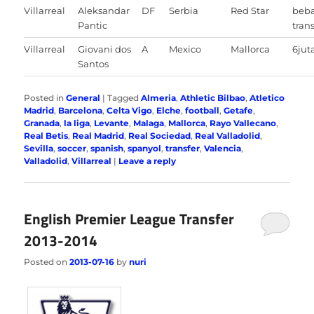
Villarreal
Aleksandar
DF
Serbia
Red Star
beb
Pantic
trans
Villarreal
Giovani dos
A
Mexico
Mallorca
6jut
Santos
Posted in
General
|
Tagged
Almeria
,
Athletic Bilbao
,
Atletico
Madrid
,
Barcelona
,
Celta Vigo
,
Elche
,
football
,
Getafe
,
Granada
,
la liga
,
Levante
,
Malaga
,
Mallorca
,
Rayo Vallecano
,
Real Betis
,
Real Madrid
,
Real Sociedad
,
Real Valladolid
,
Sevilla
,
soccer
,
spanish
,
spanyol
,
transfer
,
Valencia
,
Valladolid
,
Villarreal
|
Leave a reply
English Premier League Transfer
2013-2014
Posted on
2013-07-16
by
nuri