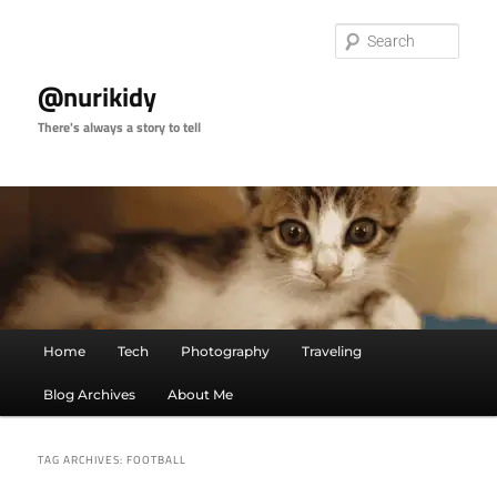
Skip
Skip
to
to
Sear
primary
secondary
content
content
@nurikidy
There's always a story to tell
Main
Home
Tech
Photography
Traveling
menu
Blog Archives
About Me
TAG ARCHIVES:
FOOTBALL