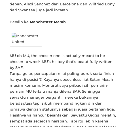
depan, Alexi Sanchez dari Barcelona dan Wilfried Bony
dari Swansea juga jadi incaran.
Beralih ke
Manchester Merah
.
MU oh MU, the chosen one is actually meant to be
chosen to wreck MU’s history that’s beautifully written
by SAF.
Tanpa gelar, pencapaian nilai paling buruk serta finish
hanya di posisi 7. Kayanya speechless liat Setan Merah
musim kemarin. Menurut saya pribadi sih pemarin-
pemain MU terlalu manja dilena SAF. Sehingga
sewaktu manager berganti, mereka bukannya
beradaptasi tapi sibuk membandingkan diri dan
jumawa dengan statusnya sebagai juara bertahan liga.
Hasilnya ya hancur berantakan. Sewaktu Giggs melatih,
sempat ada secercah harapan. Tapi itu lebih karena
mereka sungkan akan kharisma Giggsy. Krisis defender