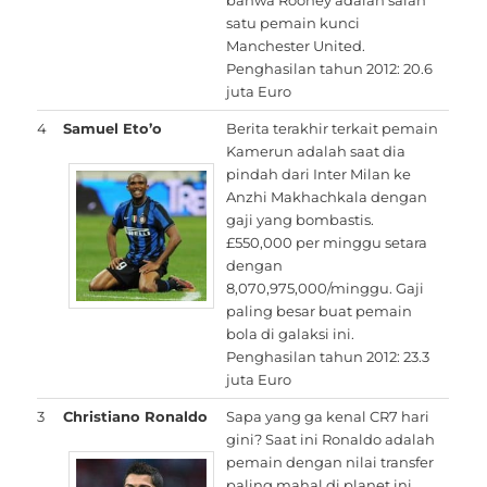
satu pemain kunci
Manchester United.
Penghasilan tahun 2012: 20.6
juta Euro
4
Samuel Eto’o
Berita terakhir terkait pemain
Kamerun adalah saat dia
pindah dari Inter Milan ke
Anzhi Makhachkala dengan
gaji yang bombastis.
£550,000 per minggu setara
dengan
8,070,975,000/minggu. Gaji
paling besar buat pemain
bola di galaksi ini.
Penghasilan tahun 2012: 23.3
juta Euro
3
Christiano Ronaldo
Sapa yang ga kenal CR7 hari
gini? Saat ini Ronaldo adalah
pemain dengan nilai transfer
paling mahal di planet ini.