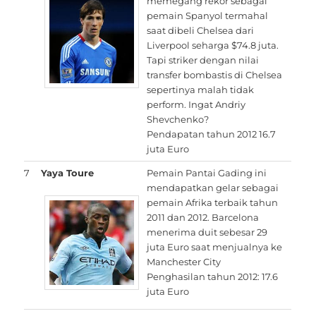
memegang rekor sebagai
pemain Spanyol termahal
saat dibeli Chelsea dari
Liverpool seharga $74.8 juta.
Tapi striker dengan nilai
transfer bombastis di Chelsea
sepertinya malah tidak
perform. Ingat Andriy
Shevchenko?
Pendapatan tahun 2012 16.7
juta Euro
7
Yaya Toure
Pemain Pantai Gading ini
mendapatkan gelar sebagai
pemain Afrika terbaik tahun
2011 dan 2012. Barcelona
menerima duit sebesar 29
juta Euro saat menjualnya ke
Manchester City
Penghasilan tahun 2012: 17.6
juta Euro