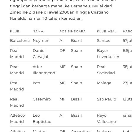
tinggi dan berharga mahal ke Bernabeu. Mulai dari
Zinedine Zidane di awal 2000an hingga Cristiano
Ronaldo hampir 10 tahun kemudian.
KLUB
NAMA
POSISI
NEGARA
KLUB ASAL
HAR
Barcelona
Neymar
A
Brazil
Santos
57ju
Real
Daniel
DF
Spain
Bayer
6.5j
Madrid
Carvajal
Leverkusen
Real
Asier
MF
Spain
Real
38ju
Madrid
Illarramendi
Sociedad
Real
Isco
MF
Spain
Malaga
27ju
Madrid
Real
Casemiro
MF
Brazil
Sao Paulo
6jut
Madrid
Atletico
Leo
A
Brazil
Rayo
raha
Madrid
Baptistao
Vallecano
Atletico
Martin
DF
Argentina
Malaga
beb