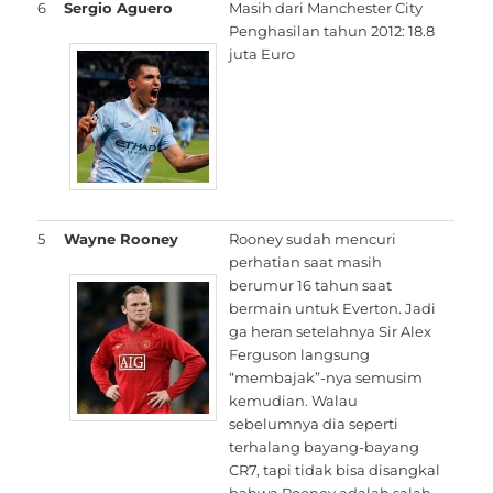
6
Sergio Aguero
Masih dari Manchester City
Penghasilan tahun 2012: 18.8
juta Euro
5
Wayne Rooney
Rooney sudah mencuri
perhatian saat masih
berumur 16 tahun saat
bermain untuk Everton. Jadi
ga heran setelahnya Sir Alex
Ferguson langsung
“membajak”-nya semusim
kemudian. Walau
sebelumnya dia seperti
terhalang bayang-bayang
CR7, tapi tidak bisa disangkal
bahwa Rooney adalah salah