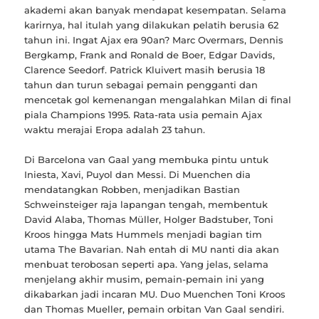
akademi akan banyak mendapat kesempatan. Selama
karirnya, hal itulah yang dilakukan pelatih berusia 62
tahun ini. Ingat Ajax era 90an? Marc Overmars, Dennis
Bergkamp, Frank and Ronald de Boer, Edgar Davids,
Clarence Seedorf. Patrick Kluivert masih berusia 18
tahun dan turun sebagai pemain pengganti dan
mencetak gol kemenangan mengalahkan Milan di final
piala Champions 1995. Rata-rata usia pemain Ajax
waktu merajai Eropa adalah 23 tahun.
Di Barcelona van Gaal yang membuka pintu untuk
Iniesta, Xavi, Puyol dan Messi. Di Muenchen dia
mendatangkan Robben, menjadikan Bastian
Schweinsteiger raja lapangan tengah, membentuk
David Alaba, Thomas Müller, Holger Badstuber, Toni
Kroos hingga Mats Hummels menjadi bagian tim
utama The Bavarian. Nah entah di MU nanti dia akan
menbuat terobosan seperti apa. Yang jelas, selama
menjelang akhir musim, pemain-pemain ini yang
dikabarkan jadi incaran MU. Duo Muenchen Toni Kroos
dan Thomas Mueller, pemain orbitan Van Gaal sendiri.