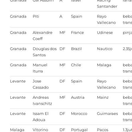
Granada
Gai Assulin
A
Israel
Racing
raha
Santander
Granada
Piti
A
Spain
Rayo
beb
Vallecano
trans
Granada
Alexandre
MF
France
Udinese
pin
Coeff
Granada
Douglas dos
DF
Brazil
Nautico
2.35
Santos
Granada
Manuel
MF
Chile
Malaga
beb
Iturra
trans
Levante
Jose
DF
Spain
Rayo
beb
Cassado
Vallecano
trans
Levante
Andreas
MF
Austria
Mainz
beb
Ivanschitz
trans
Levante
Issam El
DF
Morocco
Guimaraes
beb
Adoua
trans
Malaga
Vitorino
DF
Portugal
Pacos
1.3ju