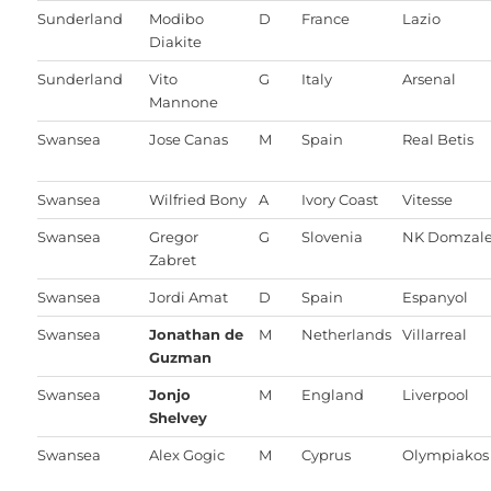
Sunderland
Modibo
D
France
Lazio
Diakite
Sunderland
Vito
G
Italy
Arsenal
Mannone
Swansea
Jose Canas
M
Spain
Real Betis
Swansea
Wilfried Bony
A
Ivory Coast
Vitesse
Swansea
Gregor
G
Slovenia
NK Domzal
Zabret
Swansea
Jordi Amat
D
Spain
Espanyol
Swansea
Jonathan de
M
Netherlands
Villarreal
Guzman
Swansea
Jonjo
M
England
Liverpool
Shelvey
Swansea
Alex Gogic
M
Cyprus
Olympiakos