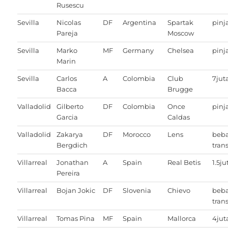
Rusescu
Sevilla
Nicolas
DF
Argentina
Spartak
pin
Pareja
Moscow
Sevilla
Marko
MF
Germany
Chelsea
pin
Marin
Sevilla
Carlos
A
Colombia
Club
7jut
Bacca
Brugge
Valladolid
Gilberto
DF
Colombia
Once
pin
Garcia
Caldas
Valladolid
Zakarya
DF
Morocco
Lens
beb
Bergdich
trans
Villarreal
Jonathan
A
Spain
Real Betis
1.5ju
Pereira
Villarreal
Bojan Jokic
DF
Slovenia
Chievo
beb
trans
Villarreal
Tomas Pina
MF
Spain
Mallorca
4jut