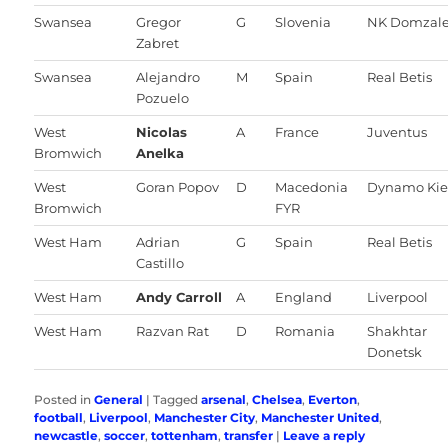
Swansea
Gregor
G
Slovenia
NK Domzal
Zabret
Swansea
Alejandro
M
Spain
Real Betis
Pozuelo
West
Nicolas
A
France
Juventus
Bromwich
Anelka
West
Goran Popov
D
Macedonia
Dynamo Kie
Bromwich
FYR
West Ham
Adrian
G
Spain
Real Betis
Castillo
West Ham
Andy Carroll
A
England
Liverpool
West Ham
Razvan Rat
D
Romania
Shakhtar
Donetsk
Posted in
General
|
Tagged
arsenal
,
Chelsea
,
Everton
,
football
,
Liverpool
,
Manchester City
,
Manchester United
,
newcastle
,
soccer
,
tottenham
,
transfer
|
Leave a reply