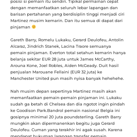
posisi si pemain itu sendiri. Tipikal permainan cepat
dengan memanfaatkan seluruh lebar lapangan dan
barisan pertahanan yang berdisiplin tinggi menjadi ciri
Martinez musim kemarin. Dan itu semua di dapat dari
pinjaman
Gareth Barry, Romelu Lukaku, Gerard Deulofeu, Antolin
Alcaraz, Jindrich Stanek, Lacina Traore semuanya
pemain pinjaman. Everton total setahun kemarin hanya
belanja sekitar EUR 28 juta untuk James McCarthy,
Arouna Kone, Joel Robles, Aiden McGeady. Duit hasil
penjualan Marouane Fellaini (EUR 32 juta) ke
Manchester United pun masih nyisa banyak hehehehe.
Nah musim depan sepertinya Martinez masih akan
memanfaatkan pemain-pemain pinjaman ini. Lukaku
sudah ga betah di Chelsea dan dia ngotot ingin pindah
ke Goodison Park.Bandrol pemain nasional Belgia ini
gosipnya minimal 20 juta poundsterling. Gareth Barry
mungkin akan dipermanenkan begitu juga Gerard
Deulofeu. Cuman yang terakhir ini agak susah. Karena
mendapat hukuman larangan transfer pemain,