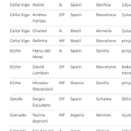
Celta Vigo
Nolito
A
Spain
Benfica
2.6j
Celta Vigo
Andreu
DF
Spain
Barcelona
1jut
Fontas
Celta Vigo
Charles
A
Brazil
Almeria
1jut
Celta Vigo
Rafinha
MF
Brazil
Barcelona
pin
Elche
Manu del
A
Spain
Sevilla
pin
Moral
Elche
David
DF
Spain
Barcelona
beb
Lomban
trans
Elche
Miroslav
MF
Bosnia
Sevilla
pin
Stevanovic
Getafe
Sergio
DF
Spain
Schalke
500
Escudero
Granada
Yacine
MF
Algeria
Rennes
4jut
Brahimi