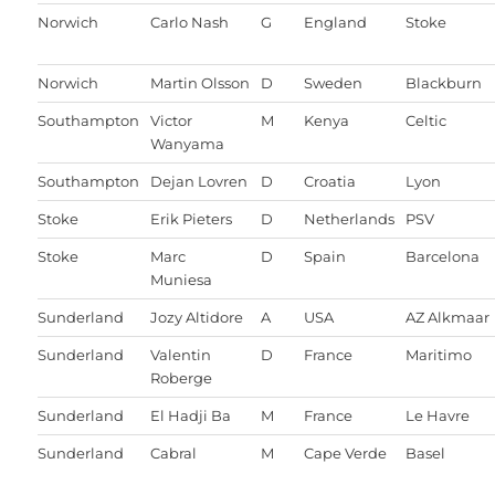
Norwich
Carlo Nash
G
England
Stoke
Norwich
Martin Olsson
D
Sweden
Blackburn
Southampton
Victor
M
Kenya
Celtic
Wanyama
Southampton
Dejan Lovren
D
Croatia
Lyon
Stoke
Erik Pieters
D
Netherlands
PSV
Stoke
Marc
D
Spain
Barcelona
Muniesa
Sunderland
Jozy Altidore
A
USA
AZ Alkmaar
Sunderland
Valentin
D
France
Maritimo
Roberge
Sunderland
El Hadji Ba
M
France
Le Havre
Sunderland
Cabral
M
Cape Verde
Basel