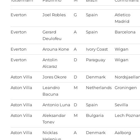
Everton
Joel Robles
G
Spain
Atletico
Madrid
Everton
Gerard
A
Spain
Barcelona
Deulofeu
Everton
Arouna Kone
A
Ivory Coast
Wigan
Everton
Antolin
D
Paraguay
Wigan
Alcaraz
Aston Villa
Jores Okore
D
Denmark
Nordsjaella
Aston Villa
Leandro
M
Netherlands
Groningen
Bacuna
Aston Villa
Antonio Luna
D
Spain
Sevilla
Aston Villa
Aleksandar
M
Bulgaria
Lech Pozna
Tonev
Aston Villa
Nicklas
A
Denmark
Aalborg
Helenius