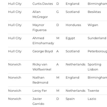
Hull City
Curtis Davies
D
England
Birmingha
Hull City
Allan
G
Scotland
Besiktas
McGregor
Hull City
Maynor
D
Honduras
Wigan
Figueroa
Hull City
Ahmed
M
Egypt
Sunderland
Elmohamady
Hull City
George Boyd
A
Scotland
Peterborou
Norwich
Ricky van
A
Netherlands
Sporting
Wolfswinkel
Lisbon
Norwich
Nathan
M
England
Birmingha
Redmond
Norwich
Leroy Fer
M
Netherlands
Twente
Norwich
Javier
D
Spain
Lazio
Garrido