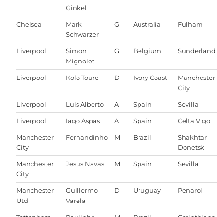
Ginkel
Chelsea
Mark
G
Australia
Fulham
Schwarzer
Liverpool
Simon
G
Belgium
Sunderland
Mignolet
Liverpool
Kolo Toure
D
Ivory Coast
Manchester
City
Liverpool
Luis Alberto
A
Spain
Sevilla
Liverpool
Iago Aspas
A
Spain
Celta Vigo
Manchester
Fernandinho
M
Brazil
Shakhtar
City
Donetsk
Manchester
Jesus Navas
M
Spain
Sevilla
City
Manchester
Guillermo
D
Uruguay
Penarol
Utd
Varela
Tottenham
Paulinho
M
Brazil
Corinthians