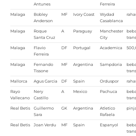
Antunes
Ferreira
Malaga
Bobley
MF
Ivory Coast
Wydad
raha
Anderson
Casablanca
Malaga
Roque
A
Paraguay
Manchester
beb
Santa Cruz
City
trans
Malaga
Flavio
DF
Portugal
Academica
500
Ferreira
Malaga
Fernando
MF
Argentina
Sampdoria
beb
Tissone
trans
Mallorca
Agus Garcia
DF
Spain
Orduspor
raha
Rayo
Nery
A
Mexico
Pachuca
beb
Vallecano
Castillo
trans
Real Betis
Guillermo
GK
Argentina
Atletico
pin
Sara
Rafaela
Real Betis
Joan Verdu
MF
Spain
Espanyol
beb
trans