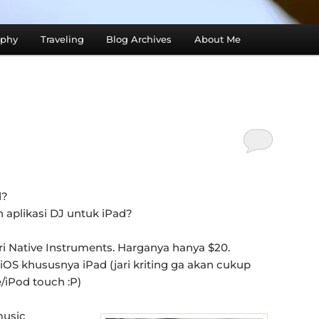
aphy
Traveling
Blog Archives
About Me
d?
aplikasi DJ untuk iPad?
i Native Instruments. Harganya hanya $20.
k iOS khususnya iPad (jari kriting ga akan cukup
/iPod touch :P)
music