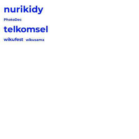
nurikidy
PhotoDec
telkomsel
wikufest
wikusama