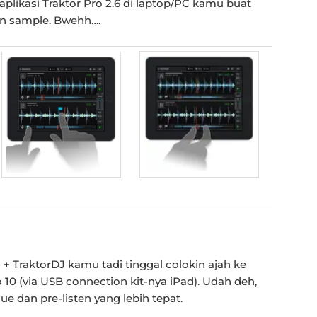
aplikasi Traktor Pro 2.6 di laptop/PC kamu buat
un sample. Bwehh….
d + TraktorDJ kamu tadi tinggal colokin ajah ke
 10 (via USB connection kit-nya iPad). Udah deh,
e dan pre-listen yang lebih tepat.