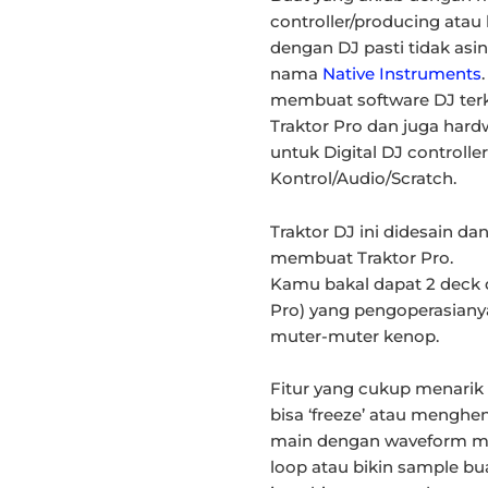
controller/producing atau h
dengan DJ pasti tidak asi
nama
Native Instruments
membuat software DJ terk
Traktor Pro dan juga hardw
untuk Digital DJ controller
Kontrol/Audio/Scratch.
Traktor DJ ini didesain 
membuat Traktor Pro.
Kamu bakal dapat 2 deck d
Pro) yang pengoperasianya
muter-muter kenop.
Fitur yang cukup menarik p
bisa ‘freeze’ atau mengh
main dengan waveform musik
loop atau bikin sample bua