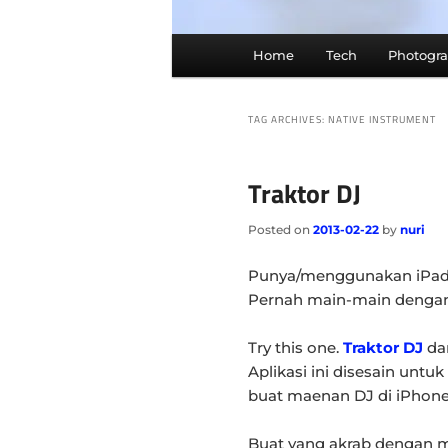
Main
Home
Tech
Photogr
menu
TAG ARCHIVES:
NATIVE INSTRUMENT
Traktor DJ
Posted on
2013-02-22
by
nuri
Punya/menggunakan iPa
Pernah main-main dengan 
Try this one.
Traktor DJ
dar
Aplikasi ini disesain untu
buat maenan DJ di iPhone
Buat yang akrab dengan 