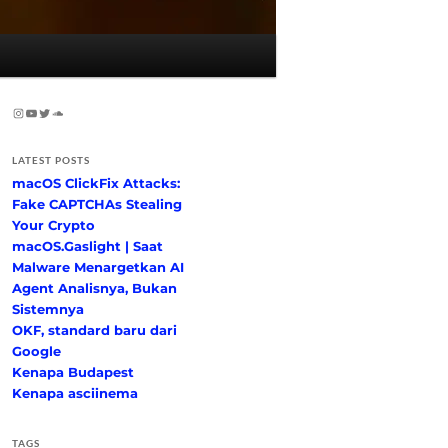
Instagram
YouTube
Twitter
SoundCloud
LATEST POSTS
macOS ClickFix Attacks:
Fake CAPTCHAs Stealing
Your Crypto
macOS.Gaslight | Saat
Malware Menargetkan AI
Agent Analisnya, Bukan
Sistemnya
OKF, standard baru dari
Google
Kenapa Budapest
Kenapa asciinema
TAGS