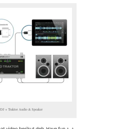
rDJ + Traktor Audio & Speaker
at video berikut deh. Have fun ^_^