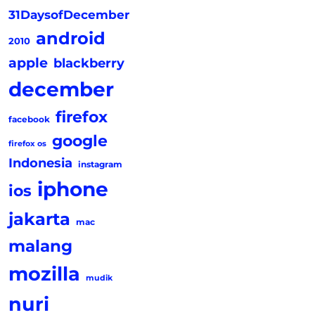
31DaysofDecember
android
2010
apple
blackberry
december
firefox
facebook
google
firefox os
Indonesia
instagram
iphone
ios
jakarta
mac
malang
mozilla
mudik
nuri