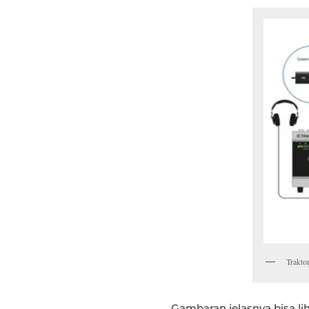
Trakto
Gambaran jelasnya bisa lih