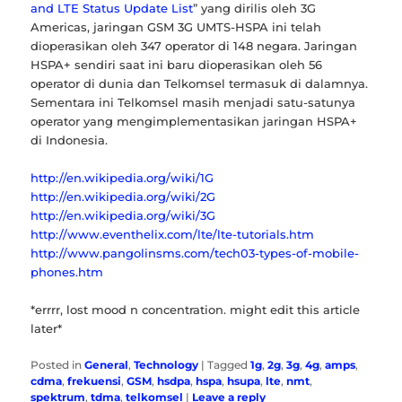
and LTE Status Update List
” yang dirilis oleh 3G
Americas, jaringan GSM 3G UMTS-HSPA ini telah
dioperasikan oleh 347 operator di 148 negara. Jaringan
HSPA+ sendiri saat ini baru dioperasikan oleh 56
operator di dunia dan Telkomsel termasuk di dalamnya.
Sementara ini Telkomsel masih menjadi satu-satunya
operator yang mengimplementasikan jaringan HSPA+
di Indonesia.
http://en.wikipedia.org/wiki/1G
http://en.wikipedia.org/wiki/2G
http://en.wikipedia.org/wiki/3G
http://www.eventhelix.com/lte/lte-tutorials.htm
http://www.pangolinsms.com/tech03-types-of-mobile-
phones.htm
*errrr, lost mood n concentration. might edit this article
later*
Posted in
General
,
Technology
|
Tagged
1g
,
2g
,
3g
,
4g
,
amps
,
cdma
,
frekuensi
,
GSM
,
hsdpa
,
hspa
,
hsupa
,
lte
,
nmt
,
spektrum
,
tdma
,
telkomsel
|
Leave a reply