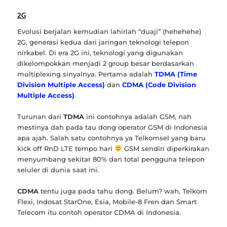
2G
Evolusi berjalan kemudian lahirlah “duaji” (hehehehe)
2G, generasi kedua dari jaringan teknologi telepon
nirkabel. Di era 2G ini, teknologi yang digunakan
dikelompokkan menjadi 2 group besar berdasarkan
multiplexing sinyalnya. Pertama adalah
TDMA (Time
Division Multiple Access)
dan
CDMA (Code Division
Multiple Access)
.
Turunan dari
TDMA
ini contohnya adalah GSM, nah
mestinya dah pada tau dong operator GSM di Indonesia
apa ajah. Salah satu contohnya ya Telkomsel yang baru
kick off RnD LTE tempo hari
GSM sendiri diperkirakan
menyumbang sekitar 80% dari total pengguna telepon
seluler di dunia saat ini.
CDMA
tentu juga pada tahu dong. Belum? wah, Telkom
Flexi, Indosat StarOne, Esia, Mobile-8 Fren dan Smart
Telecom itu contoh operator CDMA di Indonesia.