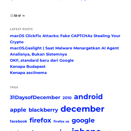
Instagram
YouTube
Twitter
SoundCloud
LATEST POSTS
macOS ClickFix Attacks: Fake CAPTCHAs Stealing Your
Crypto
macOS.Gaslight | Saat Malware Menargetkan AI Agent
Analisnya, Bukan Sistemnya
OKF, standard baru dari Google
Kenapa Budapest
Kenapa asciinema
TAGS
android
31DaysofDecember
2010
december
apple
blackberry
firefox
google
facebook
firefox os