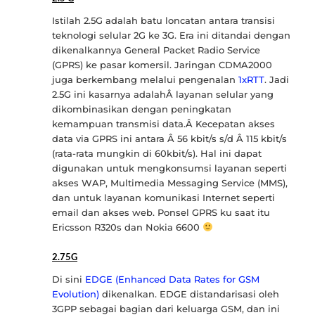
Istilah 2.5G adalah batu loncatan antara transisi
teknologi selular 2G ke 3G. Era ini ditandai dengan
dikenalkannya General Packet Radio Service
(GPRS) ke pasar komersil. Jaringan CDMA2000
juga berkembang melalui pengenalan
1xRTT
. Jadi
2.5G ini kasarnya adalahÂ layanan selular yang
dikombinasikan dengan peningkatan
kemampuan transmisi data.Â Kecepatan akses
data via GPRS ini antara Â 56 kbit/s s/d Â 115 kbit/s
(rata-rata mungkin di 60kbit/s). Hal ini dapat
digunakan untuk mengkonsumsi layanan seperti
akses WAP, Multimedia Messaging Service (MMS),
dan untuk layanan komunikasi Internet seperti
email dan akses web. Ponsel GPRS ku saat itu
Ericsson R320s dan Nokia 6600
2.75G
Di sini
EDGE (Enhanced Data Rates for GSM
Evolution)
dikenalkan. EDGE distandarisasi oleh
3GPP sebagai bagian dari keluarga GSM, dan ini