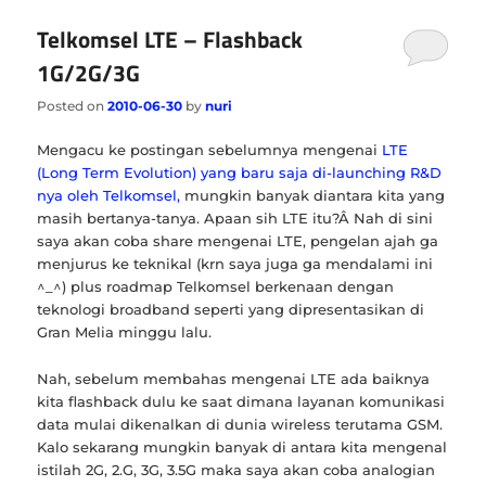
Telkomsel LTE – Flashback
1G/2G/3G
Posted on
2010-06-30
by
nuri
Mengacu ke postingan sebelumnya mengenai
LTE
(Long Term Evolution) yang baru saja di-launching R&D
nya oleh Telkomsel,
mungkin banyak diantara kita yang
masih bertanya-tanya. Apaan sih LTE itu?Â Nah di sini
saya akan coba share mengenai LTE, pengelan ajah ga
menjurus ke teknikal (krn saya juga ga mendalami ini
^_^) plus roadmap Telkomsel berkenaan dengan
teknologi broadband seperti yang dipresentasikan di
Gran Melia minggu lalu.
Nah, sebelum membahas mengenai LTE ada baiknya
kita flashback dulu ke saat dimana layanan komunikasi
data mulai dikenalkan di dunia wireless terutama GSM.
Kalo sekarang mungkin banyak di antara kita mengenal
istilah 2G, 2.G, 3G, 3.5G maka saya akan coba analogian