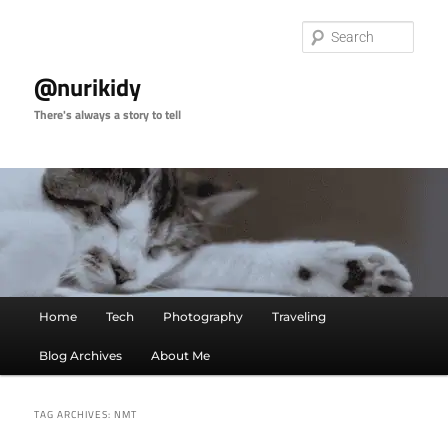
Skip
Skip
to
to
Sear
primary
secondary
content
content
@nurikidy
There's always a story to tell
Main
Home
Tech
Photography
Traveling
menu
Blog Archives
About Me
TAG ARCHIVES:
NMT