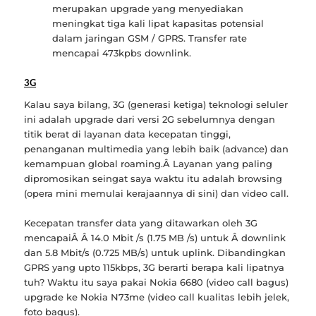
merupakan upgrade yang menyediakan
meningkat tiga kali lipat kapasitas potensial
dalam jaringan GSM / GPRS. Transfer rate
mencapai 473kpbs downlink.
3G
Kalau saya bilang, 3G (generasi ketiga) teknologi seluler
ini adalah upgrade dari versi 2G sebelumnya dengan
titik berat di layanan data kecepatan tinggi,
penanganan multimedia yang lebih baik (advance) dan
kemampuan global roaming.Â Layanan yang paling
dipromosikan seingat saya waktu itu adalah browsing
(opera mini memulai kerajaannya di sini) dan video call.
Kecepatan transfer data yang ditawarkan oleh 3G
mencapaiÂ Â 14.0 Mbit /s (1.75 MB /s) untuk Â downlink
dan 5.8 Mbit/s (0.725 MB/s) untuk uplink. Dibandingkan
GPRS yang upto 115kbps, 3G berarti berapa kali lipatnya
tuh? Waktu itu saya pakai Nokia 6680 (video call bagus)
upgrade ke Nokia N73me (video call kualitas lebih jelek,
foto bagus).