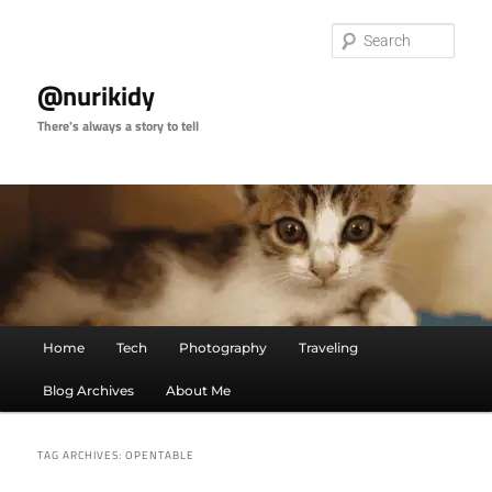
Skip
Skip
to
to
Sear
primary
secondary
content
content
@nurikidy
There's always a story to tell
Main
Home
Tech
Photography
Traveling
menu
Blog Archives
About Me
TAG ARCHIVES:
OPENTABLE