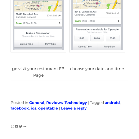
choose your date and time
go visit your restaurant FB
Page
Posted in
General
,
Reviews
,
Technology
|
Tagged
android
,
facebook
,
ios
,
opentable
|
Leave a reply
Instagram
YouTube
Twitter
SoundCloud