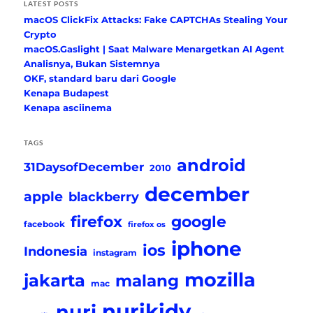
LATEST POSTS
macOS ClickFix Attacks: Fake CAPTCHAs Stealing Your
Crypto
macOS.Gaslight | Saat Malware Menargetkan AI Agent
Analisnya, Bukan Sistemnya
OKF, standard baru dari Google
Kenapa Budapest
Kenapa asciinema
TAGS
android
31DaysofDecember
2010
december
apple
blackberry
firefox
google
facebook
firefox os
iphone
ios
Indonesia
instagram
mozilla
jakarta
malang
mac
nurikidy
nuri