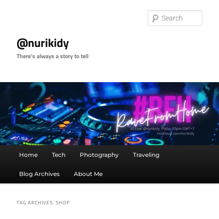
Skip
Skip
to
to
Sear
primary
secondary
content
content
@nurikidy
There's always a story to tell
Main
Home
Tech
Photography
Traveling
menu
Blog Archives
About Me
TAG ARCHIVES:
SHOP