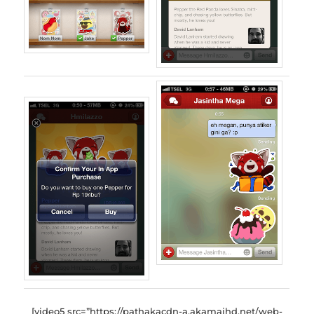
[video5 src=”https://pathakacdn-a.akamaihd.net/web-