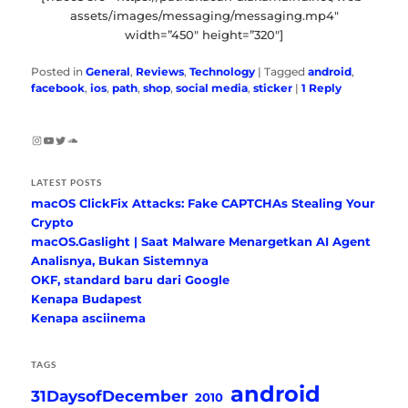
assets/images/messaging/messaging.mp4″
width=”450″ height=”320″]
Posted in
General
,
Reviews
,
Technology
|
Tagged
android
,
facebook
,
ios
,
path
,
shop
,
social media
,
sticker
|
1
Reply
Instagram
YouTube
Twitter
SoundCloud
LATEST POSTS
macOS ClickFix Attacks: Fake CAPTCHAs Stealing Your
Crypto
macOS.Gaslight | Saat Malware Menargetkan AI Agent
Analisnya, Bukan Sistemnya
OKF, standard baru dari Google
Kenapa Budapest
Kenapa asciinema
TAGS
android
31DaysofDecember
2010