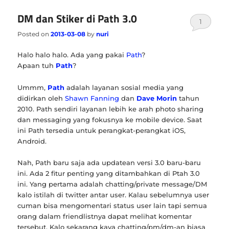
DM dan Stiker di Path 3.0
1
Posted on
2013-03-08
by
nuri
Halo halo halo. Ada yang pakai
Path
?
Apaan tuh
Path
?
Ummm,
Path
adalah layanan sosial media yang
didirkan oleh
Shawn Fanning
dan
Dave Morin
tahun
2010. Path sendiri layanan lebih ke arah photo sharing
dan messaging yang fokusnya ke mobile device. Saat
ini Path tersedia untuk perangkat-perangkat iOS,
Android.
Nah, Path baru saja ada updatean versi 3.0 baru-baru
ini. Ada 2 fitur penting yang ditambahkan di Ptah 3.0
ini. Yang pertama adalah chatting/private message/DM
kalo istilah di twitter antar user. Kalau sebelumnya user
cuman bisa mengomentari status user lain tapi semua
orang dalam friendlistnya dapat melihat komentar
tersebut. Kalo sekarang kaya chatting/pm/dm-an biasa