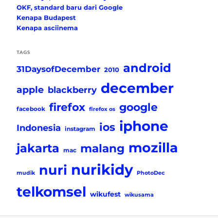
OKF, standard baru dari Google
Kenapa Budapest
Kenapa asciinema
TAGS
android
31DaysofDecember
2010
december
apple
blackberry
firefox
google
facebook
firefox os
iphone
ios
Indonesia
instagram
mozilla
jakarta
malang
mac
nurikidy
nuri
mudik
PhotoDec
telkomsel
wikufest
wikusama