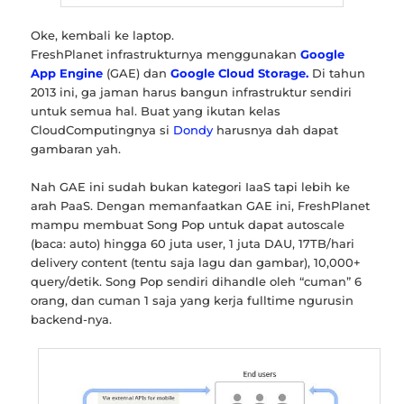
Oke, kembali ke laptop.
FreshPlanet infrastrukturnya menggunakan
Google
App Engine
(GAE) dan
Google Cloud Storage.
Di tahun
2013 ini, ga jaman harus bangun infrastruktur sendiri
untuk semua hal. Buat yang ikutan kelas
CloudComputingnya si
Dondy
harusnya dah dapat
gambaran yah.
Nah GAE ini sudah bukan kategori IaaS tapi lebih ke
arah PaaS. Dengan memanfaatkan GAE ini, FreshPlanet
mampu membuat Song Pop untuk dapat autoscale
(baca: auto) hingga 60 juta user, 1 juta DAU, 17TB/hari
delivery content (tentu saja lagu dan gambar), 10,000+
query/detik. Song Pop sendiri dihandle oleh “cuman” 6
orang, dan cuman 1 saja yang kerja fulltime ngurusin
backend-nya.