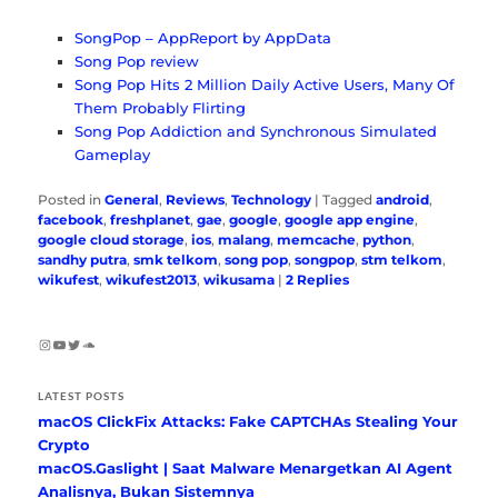
SongPop – AppReport by AppData
Song Pop review
Song Pop Hits 2 Million Daily Active Users, Many Of
Them Probably Flirting
Song Pop Addiction and Synchronous Simulated
Gameplay
Posted in
General
,
Reviews
,
Technology
|
Tagged
android
,
facebook
,
freshplanet
,
gae
,
google
,
google app engine
,
google cloud storage
,
ios
,
malang
,
memcache
,
python
,
sandhy putra
,
smk telkom
,
song pop
,
songpop
,
stm telkom
,
wikufest
,
wikufest2013
,
wikusama
|
2
Replies
Instagram
YouTube
Twitter
SoundCloud
LATEST POSTS
macOS ClickFix Attacks: Fake CAPTCHAs Stealing Your
Crypto
macOS.Gaslight | Saat Malware Menargetkan AI Agent
Analisnya, Bukan Sistemnya