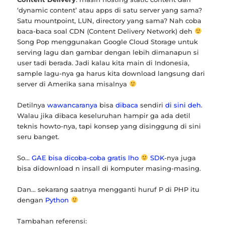
‘dynamic content’ atau apps di satu server yang sama?
Satu mountpoint, LUN, directory yang sama? Nah coba
baca-baca soal CDN (Content Delivery Network) deh
Song Pop menggunakan Google Cloud Storage untuk
serving lagu dan gambar dengan lebih dimanapun si
user tadi berada. Jadi kalau kita main di Indonesia,
sample lagu-nya ga harus kita download langsung dari
server di Amerika sana misalnya
Detilnya
wawancaranya
bisa
dibaca
sendiri
di sini deh
.
Walau jika dibaca keseluruhan hampir ga ada detil
teknis howto-nya, tapi konsep yang disinggung di sini
seru banget.
So…
GAE bisa dicoba-coba gratis lho
SDK
-nya juga
bisa didownload n insall di komputer masing-masing.
Dan… sekarang saatnya mengganti huruf P di PHP itu
dengan
Python
Tambahan referensi: