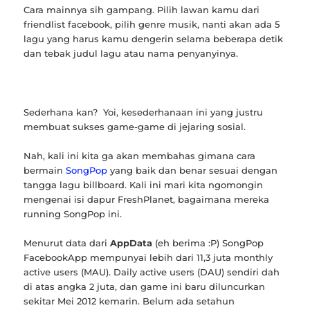
Cara mainnya sih gampang. Pilih lawan kamu dari
friendlist facebook, pilih genre musik, nanti akan ada 5
lagu yang harus kamu dengerin selama beberapa detik
dan tebak judul lagu atau nama penyanyinya.
Sederhana kan? Yoi, kesederhanaan ini yang justru
membuat sukses game-game di jejaring sosial.
Nah, kali ini kita ga akan membahas gimana cara
bermain
SongPop
yang baik dan benar sesuai dengan
tangga lagu billboard. Kali ini mari kita ngomongin
mengenai isi dapur FreshPlanet, bagaimana mereka
running SongPop ini.
Menurut data dari
AppData
(eh berima :P) SongPop
FacebookApp mempunyai lebih dari 11,3 juta monthly
active users (MAU). Daily active users (DAU) sendiri dah
di atas angka 2 juta, dan game ini baru diluncurkan
sekitar Mei 2012 kemarin. Belum ada setahun