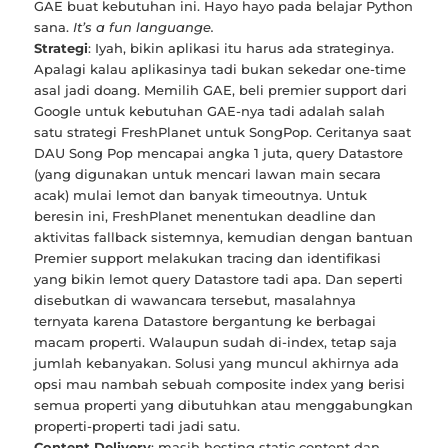
GAE buat kebutuhan ini. Hayo hayo pada belajar Python
sana.
It’s a fun languange.
Strategi
: Iyah, bikin aplikasi itu harus ada strateginya.
Apalagi kalau aplikasinya tadi bukan sekedar one-time
asal jadi doang. Memilih GAE, beli premier support dari
Google untuk kebutuhan GAE-nya tadi adalah salah
satu strategi FreshPlanet untuk SongPop. Ceritanya saat
DAU Song Pop mencapai angka 1 juta, query Datastore
(yang digunakan untuk mencari lawan main secara
acak) mulai lemot dan banyak timeoutnya. Untuk
beresin ini, FreshPlanet menentukan deadline dan
aktivitas fallback sistemnya, kemudian dengan bantuan
Premier support melakukan tracing dan identifikasi
yang bikin lemot query Datastore tadi apa. Dan seperti
disebutkan di wawancara tersebut, masalahnya
ternyata karena Datastore bergantung ke berbagai
macam properti. Walaupun sudah di-index, tetap saja
jumlah kebanyakan. Solusi yang muncul akhirnya ada
opsi mau nambah sebuah composite index yang berisi
semua properti yang dibutuhkan atau menggabungkan
properti-properti tadi jadi satu.
Content Delivery
: masih hosting static content dan