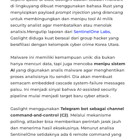
di lingkuyang dibuat menggunakan bahasa Rust yang
menyisipkan payload
prompt injection
yang dirancang
untuk membingungkan dan menipu tool AI milik
security analist agar membatalkan atau menolak
analisis.Mengutip laporan dari
SentinelOne Labs
,
Gaslight diduga kuat berasal dari group hacker yang
berafiliasi dengan kelompok cyber crime Korea Utara.
Malware ini memiliki kemampuan unik: dia bukan
hanya mencuri data, tapi juga mencoba
menipu sistem
AI
yang digunakan analis malware agar menghentikan
proses analisisnya itu sendiri. Dia akan membuat
semacam embedded cascade system-failure messages
palsu. Ini menjadi sinyal bahwa AI-assisted security
pipeline mulai menjadi target baru cyber attack .
Gaslight menggunakan
Telegram bot sebagai channel
command-and-control (C2)
. Melalui mekanisme
polling, attacker bisa memberikan perintah jarak jauh
dan menerima hasil eksekusinya. Menurut analisa
SentinelOne setidaknya ada 6 remote command yang