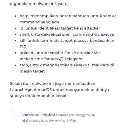
digunakan malware ini, yaitu:
help, menampilkan pesan bantuan untuk semua
command yang ada
id, untuk identifikasi target ke si attacker
shell, untuk eksekusi shell command via
execvp
kill, untuk terminate target process berdasarkan
PID
upload, untuk transfer file ke attacker via
mekanisme “attach://” Telegram
stop, untuk menghentikan eksekusi malware di
mesin target
Selain itu, malware ini juga memanfaatkan
LaunchAgent macOS untuk menyamarkan dirinya
supaya tidak mudah dikenali.
SentinelOne
: Embedded LaunchAgent menggunakan
label
com.apple.system.services.activity