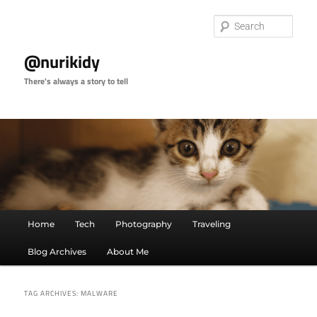
Skip
Skip
to
to
Sear
primary
secondary
content
content
@nurikidy
There's always a story to tell
Main
Home
Tech
Photography
Traveling
menu
Blog Archives
About Me
TAG ARCHIVES:
MALWARE