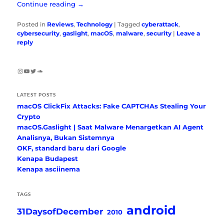
Continue reading
→
Posted in
Reviews
,
Technology
|
Tagged
cyberattack
,
cybersecurity
,
gaslight
,
macOS
,
malware
,
security
|
Leave a
reply
Instagram
YouTube
Twitter
SoundCloud
LATEST POSTS
macOS ClickFix Attacks: Fake CAPTCHAs Stealing Your
Crypto
macOS.Gaslight | Saat Malware Menargetkan AI Agent
Analisnya, Bukan Sistemnya
OKF, standard baru dari Google
Kenapa Budapest
Kenapa asciinema
TAGS
android
31DaysofDecember
2010