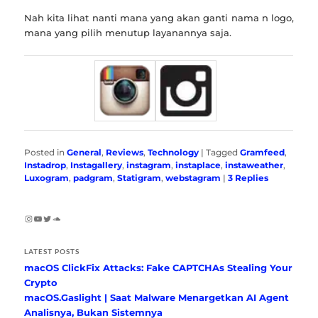
Nah kita lihat nanti mana yang akan ganti nama n logo,
mana yang pilih menutup layanannya saja.
Posted in
General
,
Reviews
,
Technology
|
Tagged
Gramfeed
,
Instadrop
,
Instagallery
,
instagram
,
instaplace
,
instaweather
,
Luxogram
,
padgram
,
Statigram
,
webstagram
|
3
Replies
Instagram
YouTube
Twitter
SoundCloud
LATEST POSTS
macOS ClickFix Attacks: Fake CAPTCHAs Stealing Your
Crypto
macOS.Gaslight | Saat Malware Menargetkan AI Agent
Analisnya, Bukan Sistemnya