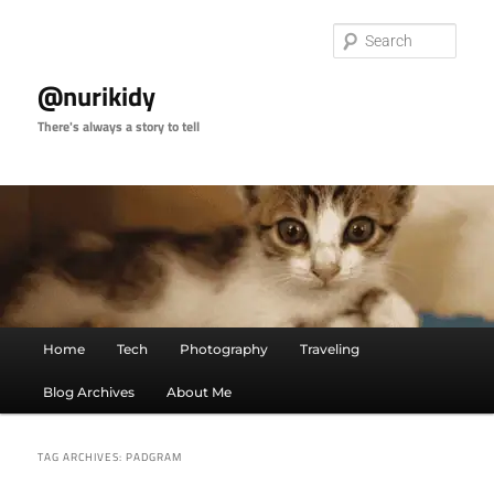
Skip
Skip
to
to
Sear
primary
secondary
content
content
@nurikidy
There's always a story to tell
Main
Home
Tech
Photography
Traveling
menu
Blog Archives
About Me
TAG ARCHIVES:
PADGRAM