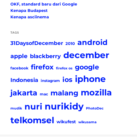
OKF, standard baru dari Google
Kenapa Budapest
Kenapa asciinema
TAGS
android
31DaysofDecember
2010
december
apple
blackberry
firefox
google
facebook
firefox os
iphone
ios
Indonesia
instagram
mozilla
jakarta
malang
mac
nurikidy
nuri
mudik
PhotoDec
telkomsel
wikufest
wikusama